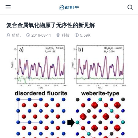


复合金属氧化物原子无序性的新见解
猜猜.
2016-03-11
科技
5.59K



