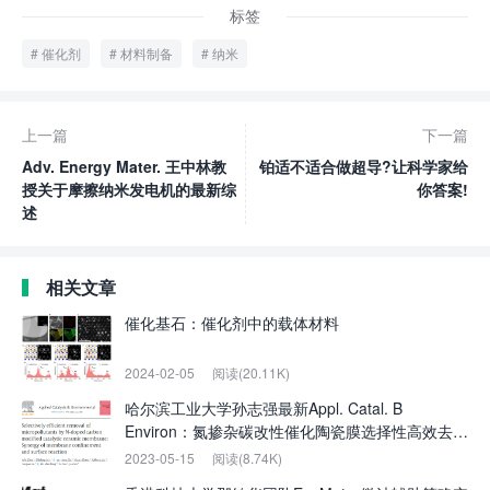
标签
催化剂
材料制备
纳米
上一篇
下一篇
Adv. Energy Mater. 王中林教
铂适不适合做超导?让科学家给
授关于摩擦纳米发电机的最新综
你答案!
述
相关文章
催化基石：催化剂中的载体材料
2024-02-05
阅读(20.11K)
哈尔滨工业大学孙志强最新Appl. Catal. B
Environ：氮掺杂碳改性催化陶瓷膜选择性高效去除
微污染物
2023-05-15
阅读(8.74K)