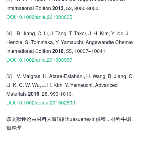
International Edition
2013
, 52, 8050-8053.
DOI:10.1002/anie.201303035
[4] B. Jiang, C. Li, J. Tang, T. Takei, J. H. Kim, Y. Ide, J.
Henzie, S. Tominaka, Y. Yamauchi, Angewandte Chemie
International Edition
2016
, 55, 10037–10041.
DOI:10.1002/anie.201603967
[5] V. Malgras, H. Ataee-Esfahani, H. Wang, B. Jiang, C.
Li, K. C. W. Wu, J. H. Kim, Y. Yamauchi, Advanced
Materials
2016
, 28, 993-1010.
DOI:10.1002/adma.201502593
该文献评论由材料人编辑部huaxuehexin供稿，材料牛编
辑整理。