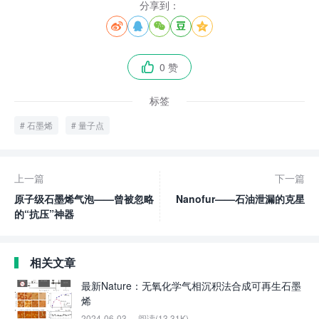
分享到：





0 赞

标签
石墨烯
量子点
上一篇
下一篇
原子级石墨烯气泡——曾被忽略
Nanofur——石油泄漏的克星
的“抗压”神器
相关文章
最新Nature：无氧化学气相沉积法合成可再生石墨
烯
2024-06-03
阅读(13.31K)