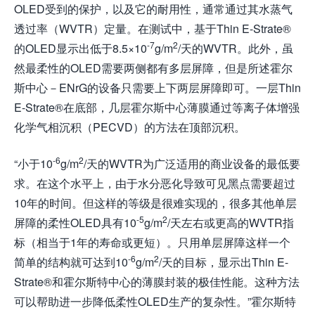
OLED受到的保护，以及它的耐用性，通常通过其水蒸气
透过率（WVTR）定量。在测试中，基于Thin E-Strate®
-7
2
的OLED显示出低于8.5×10
g/m
/天的WVTR。此外，虽
然最柔性的OLED需要两侧都有多层屏障，但是所述霍尔
斯中心－ENrG的设备只需要上下两层屏障即可。一层Thin
E-Strate®在底部，几层霍尔斯中心薄膜通过等离子体增强
化学气相沉积（PECVD）的方法在顶部沉积。
-6
2
“小于10
g/m
/天的WVTR为广泛适用的商业设备的最低要
求。在这个水平上，由于水分恶化导致可见黑点需要超过
10年的时间。但这样的等级是很难实现的，很多其他单层
-5
2
屏障的柔性OLED具有10
g/m
/天左右或更高的WVTR指
标（相当于1年的寿命或更短）。只用单层屏障这样一个
-6
2
简单的结构就可达到10
g/m
/天的目标，显示出Thin E-
Strate®和霍尔斯特中心的薄膜封装的极佳性能。这种方法
可以帮助进一步降低柔性OLED生产的复杂性。”霍尔斯特