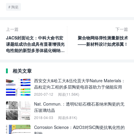
陶瓷
上一篇
下一篇
JACS封面论文：中科大俞书宏
聚合物网络弹性测量新技术
课题组成功合成具有显著增强光
——新材料设计如虎添翼！
电性能的新型多形体硫化铜纳米
异质结
相关文章
西安交大&哈工大&伍伦贡大学Nature Materials：
晶粒定向工程的多层陶瓷电容器助力于储能应用
2020-07-12
阅读(11.56K)
Nat. Commun.：透明钇铝石榴石基纳米陶瓷的无
压玻璃结晶
2018-04-03
阅读(6.81K)
Corrosion Science：Al2O3对SiC陶瓷抗氧化性的
影响