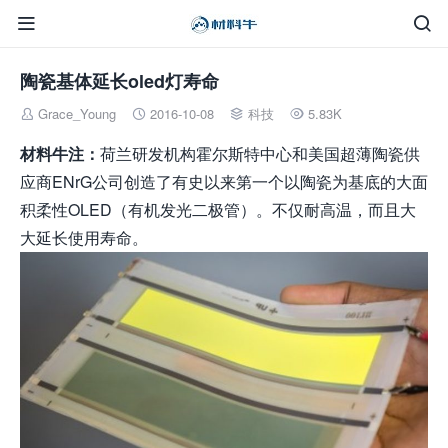


陶瓷基体延长oled灯寿命
Grace_Young
2016-10-08
科技
5.83K




材料牛注：
荷兰研发机构霍尔斯特中心和美国超薄陶瓷供
应商ENrG公司创造了有史以来第一个以陶瓷为基底的大面
积柔性OLED（有机发光二极管）。不仅耐高温，而且大
大延长使用寿命。