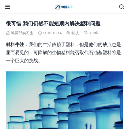


很可惜 我们仍然不能短期内解决塑料问题
编辑部实习生
2016-10-14
科技
8.78K




材料牛注
：我们的生活依赖于塑料，但是他们的缺点也是
显而易见的，可降解的生物塑料能否取代石油基塑料将是
一个巨大的挑战。