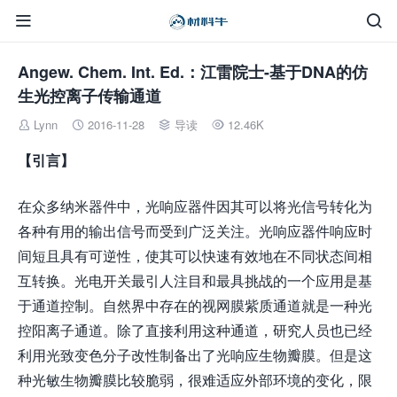


Angew. Chem. Int. Ed.：江雷院士-基于DNA的仿
生光控离子传输通道
Lynn
2016-11-28
导读
12.46K




【引言】
在众多纳米器件中，光响应器件因其可以将光信号转化为
各种有用的输出信号而受到广泛关注。光响应器件响应时
间短且具有可逆性，使其可以快速有效地在不同状态间相
互转换。光电开关最引人注目和最具挑战的一个应用是基
于通道控制。自然界中存在的视网膜紫质通道就是一种光
控阳离子通道。除了直接利用这种通道，研究人员也已经
利用光致变色分子改性制备出了光响应生物瓣膜。但是这
种光敏生物瓣膜比较脆弱，很难适应外部环境的变化，限