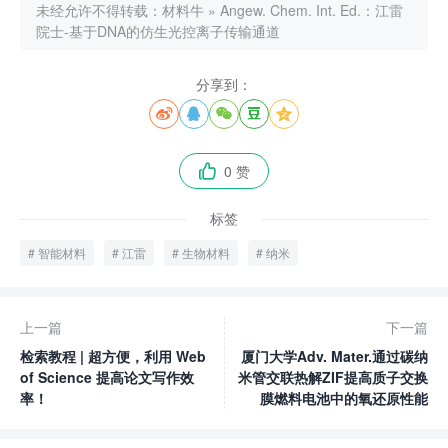
未经允许不得转载：
材料牛
»
Angew. Chem. Int. Ed.：江雷
院士-基于DNA的仿生光控离子传输通道
分享到：





0 赞

标签
智能材料
江雷
生物材料
纳米
上一篇
下一篇
检索教程 | 超方便，利用 Web
厦门大学Adv. Mater.通过碳纳
of Science 提高论文写作效
米管交联热解ZIF提高质子交换
率！
膜燃料电池中的氧还原性能