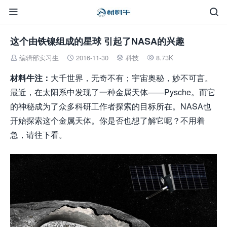


这个由铁镍组成的星球 引起了NASA的兴趣
编辑部实习生
2016-11-30
科技
8.73K




材料牛注：
大千世界，无奇不有；宇宙奥秘，妙不可言。
最近，在太阳系中发现了一种金属天体——Pysche。而它
的神秘成为了众多科研工作者探索的目标所在。NASA也
开始探索这个金属天体。你是否也想了解它呢？不用着
急，请往下看。