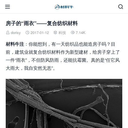


房子的“雨衣”——复合纺织材料
dorisy
2017-01-12
科技
7.14K




材料牛注
：你能想到，有一天纺织品也能造房子吗？目
前，建筑业就复合纺织材料作为新型建材，给房子穿上了
一件“雨衣”，不但防风防雨，还能抗霉菌。真的是“任它风
大雨大，我自安然无恙”。