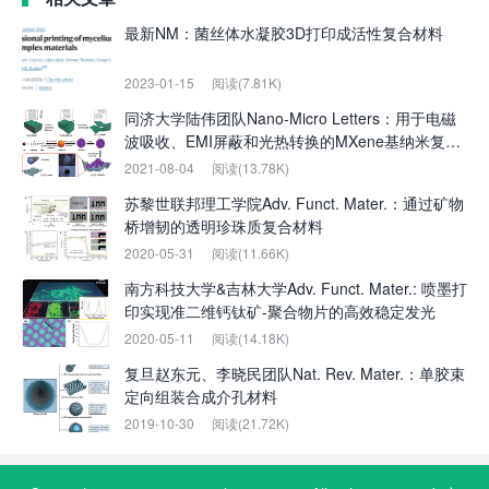
最新NM：菌丝体水凝胶3D打印成活性复合材料
2023-01-15
阅读(7.81K)
同济大学陆伟团队Nano-Micro Letters：用于电磁
波吸收、EMI屏蔽和光热转换的MXene基纳米复合
材料的柔性和防水2D/1D/0D结构
2021-08-04
阅读(13.78K)
苏黎世联邦理工学院Adv. Funct. Mater.：通过矿物
桥增韧的透明珍珠质复合材料
2020-05-31
阅读(11.66K)
南方科技大学&吉林大学Adv. Funct. Mater.: 喷墨打
印实现准二维钙钛矿-聚合物片的高效稳定发光
2020-05-11
阅读(14.18K)
复旦赵东元、李晓民团队Nat. Rev. Mater.：单胶束
定向组装合成介孔材料
2019-10-30
阅读(21.72K)