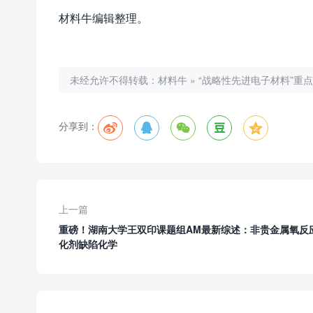
材料牛编辑整理。
未经允许不得转载：
材料牛
»
“战略性先进电子材料”重点
分享到：





上一篇
重磅！湖南大学王双印课题组AM最新综述：非贵金属氧反
化剂缺陷化学