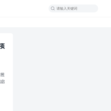

项
体照
拟启