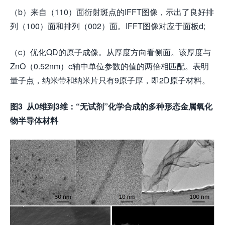
（b）来自（110）面衍射斑点的IFFT图像，示出了良好排
列（100）面和排列（002）面。IFFT图像对应于面板d;
（c）优化QD的原子成像。从厚度方向看侧面。该厚度与
ZnO（0.52nm）c轴中单位参数的值的两倍相匹配。表明
量子点，纳米带和纳米片只有9原子厚，即2D原子材料。
图
3
从
0
维到
3
维：
“
无试剂
”
化学合成的多种形态金属氧化
物半导体材料