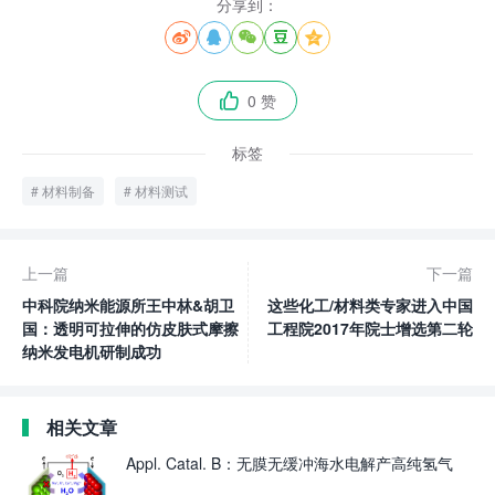
分享到：





0 赞

标签
材料制备
材料测试
上一篇
下一篇
中科院纳米能源所王中林&胡卫
这些化工/材料类专家进入中国
国：透明可拉伸的仿皮肤式摩擦
工程院2017年院士增选第二轮
纳米发电机研制成功
相关文章
Appl. Catal. B：无膜无缓冲海水电解产高纯氢气