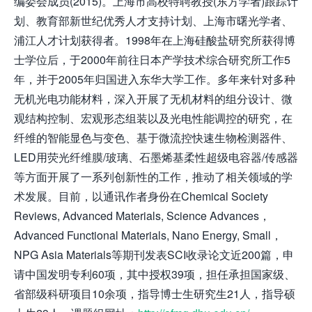
编委会成员(2015)。上海市高校特聘教授(东方学者)跟踪计
划、教育部新世纪优秀人才支持计划、上海市曙光学者、
浦江人才计划获得者。1998年在上海硅酸盐研究所获得博
士学位后，于2000年前往日本产学技术综合研究所工作5
年，并于2005年归国进入东华大学工作。多年来针对多种
无机光电功能材料，深入开展了无机材料的组分设计、微
观结构控制、宏观形态组装以及光电性能调控的研究，在
纤维的智能显色与变色、基于微流控快速生物检测器件、
LED用荧光纤维膜/玻璃、石墨烯基柔性超级电容器/传感器
等方面开展了一系列创新性的工作，推动了相关领域的学
术发展。目前，以通讯作者身份在Chemical Society
Reviews, Advanced Materials, Science Advances，
Advanced Functional Materials, Nano Energy, Small，
NPG Asia Materials等期刊发表SCI收录论文近200篇，申
请中国发明专利60项，其中授权39项，担任承担国家级、
省部级科研项目10余项，指导博士生研究生21人，指导硕