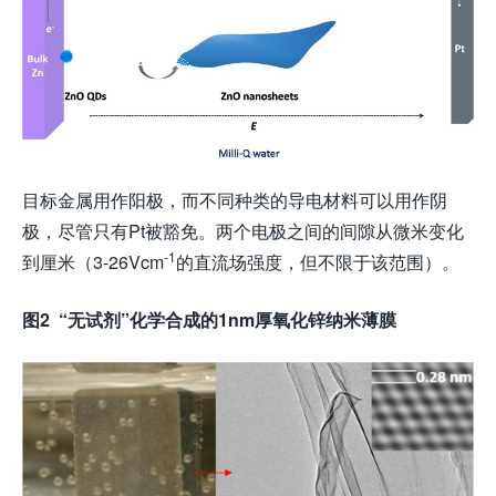
目标金属用作阳极，而不同种类的导电材料可以用作阴
极，尽管只有Pt被豁免。两个电极之间的间隙从微米变化
-1
到厘米（3-26Vcm
的直流场强度，但不限于该范围）。
图
2 “
无试剂
”
化学合成的
1nm
厚氧化锌纳米薄膜