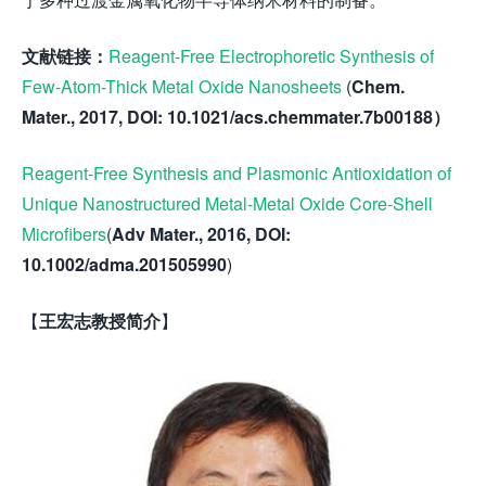
文献链接：
Reagent-Free Electrophoretic Synthesis of
Few-Atom-Thick Metal Oxide Nanosheets
(
Chem.
Mater.
,
2017, DOI: 10.1021/acs.chemmater.7b00188
）
Reagent-Free Synthesis and Plasmonic Antioxidation of
Unique Nanostructured Metal-Metal Oxide Core-Shell
Microfibers
(
Adv Mater., 2016, DOI:
10.1002/adma.201505990
)
【
王宏志教授简介
】