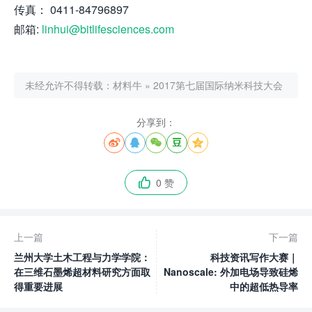
传真： 0411-84796897
邮箱:
linhui@bitlifesciences.com
未经允许不得转载：
材料牛
»
2017第七届国际纳米科技大会
分享到：





0 赞

上一篇
下一篇
兰州大学土木工程与力学学院：
科技资讯写作大赛｜
在三维石墨烯超材料研究方面取
Nanoscale: 外加电场导致硅烯
得重要进展
中的超低热导率