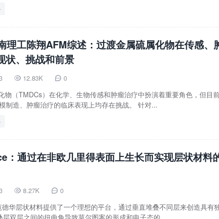
备
南理工陈翔AFM综述：过渡金属硫属化物在传感、
现状、挑战和前景
3
12.83K
0


化物（TMDCs）在化学、生物传感和肿瘤治疗中扮演着重要角色，但目
规模制造、肿瘤治疗的临床表现上均存在挑战。 针对...
料
ence：通过在非欧几里得表面上生长而实现层状材料
3
8.27K
0


）范德华层状材料提供了一个理想的平台，通过垂直堆叠不同层来创造具有
层双层之间的扭曲角导致莫尔图案的形成和电子态的...