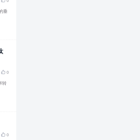
0

的垂
钛
0

率转
0
