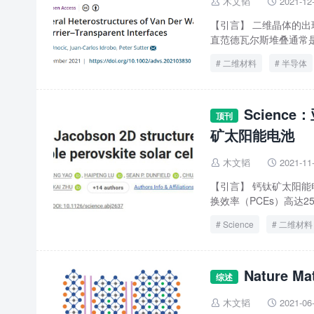
木文韬
2021-12


【引言】 二维晶体的
直范德瓦尔斯堆叠通常是
二维材料
半导体
Scienc
顶刊
矿太阳能电池
木文韬
2021-11


【引言】 钙钛矿太阳能
换效率（PCEs）高达2
Science
二维材料
Nature 
综述
木文韬
2021-06

