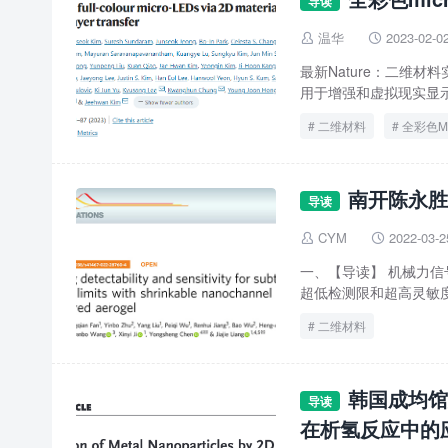
导读
温华
2023-02-0


最新Nature：二维材料实
用于增强和虚拟现实显示
二维材料
全彩色Mi
南开陈永胜
导读
CYM
2022-03-2


一、【导读】 机械力
超低检测限和超高灵敏度
二维材料
韩国成均馆
导读
在析氢反应中的