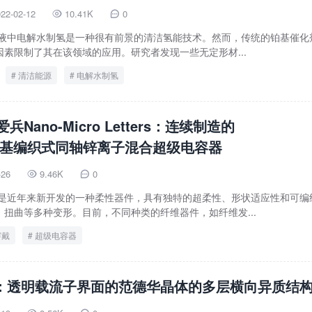
22-02-12
10.41K
0


溶液中电解水制氢是一种很有前景的清洁氢能技术。然而，传统的铂基催化
素限制了其在该领域的应用。研究者发现一些无定形材...
清洁能源
电解水制氢
Nano-Micro Letters：连续制造的
Xene基编织式同轴锌离子混合超级电容器
-26
9.46K
0


件是近年来新开发的一种柔性器件，具有独特的超柔性、形状适应性和可编
扭曲等多种变形。目前，不同种类的纤维器件，如纤维发...
穿戴
超级电容器
ci. ：透明载流子界面的范德华晶体的多层横向异质结