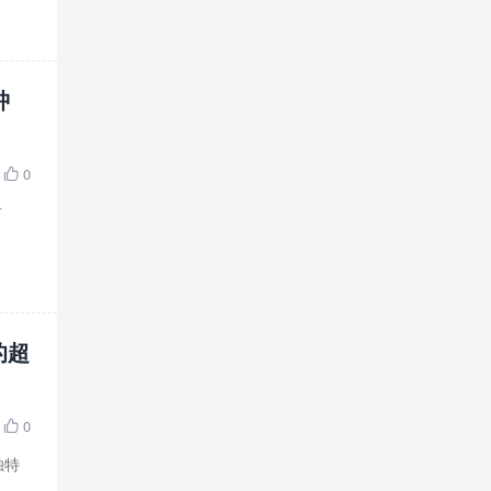
肿
0

前
的超
0

独特