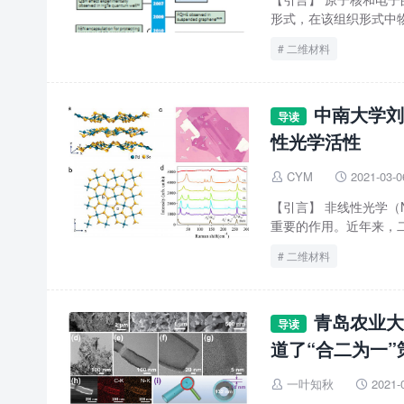
形式，在该组织形式中物
二维材料
中南大学刘
导读
性光学活性
CYM
2021-03-0


【引言】 非线性光学
重要的作用。近年来，二
二维材料
青岛农业大学马
导读
道了“合二为一
一叶知秋
2021-

