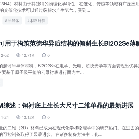
-C3N4）材料由于其独特的物理化学特性，在催化、传感等领域有广泛应
心的光催化技术可以通过裂解水产生氢气，受到...
半导体
材料计算
no可用于构筑范德华异质结构的倾斜生长Bi2O2Se薄
12-02
12.71K
0


的超薄半导体材料，Bi2O2Se在电学、光电、超快光学等方面表现出优异
膜主要基于原子级平整的云母衬底进行面内生...
工
M综述：铜衬底上生长大尺寸二维单晶的最新进展
11-24
13.12K
0


质量的二维（2D）材料已成为在现代化学和物理学中的研究热门。在过去
的可控制备取得了显著进步。在诸多制备方法中，化...