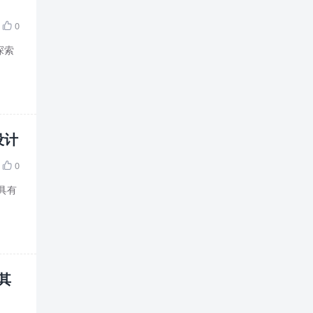
0

探索
设计
0

具有
其