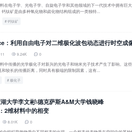
）材料在电子学、光电子学、自旋电子学和其他领域的下一代技术中拥有巨
钙钛矿是由多种氧化物和卤化物结构组成的一类独特...
钙钛矿
ence：利用自由电子对二维极化波包动态进行时空成
-11
9.24K
0


）材料中传播的光学极化子对新兴的光电子和纳米光子技术产生了影响。这
和较长的传播距离，同时具有极端的限制因素，这有...
极化子
\西湖大学李文彬\德克萨斯A&M大学钱晓峰
ter.: 2维材料中的相变
8.01K
0


子的自组织导致物质中不同相态的出现。一个相态代表物质在空间中的某种