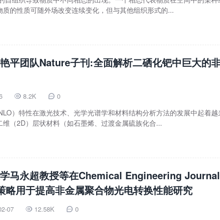
质的性质可随外场改变连续变化，但与其他组织形式的...
艳平团队Nature子刊:全面解析二硒化钯中巨大的
6
8.2K
0


（NLO）特性在激光技术、光学光谱学和材料结构分析方法的发展中起着越
维（2D）层状材料（如石墨烯、过渡金属硫族化合...
永超教授等在Chemical Engineering Journa
”策略用于提高非金属聚合物光电转换性能研究
02-07
12.58K
0

