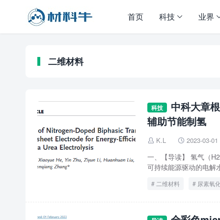
首页
科技
业界
二维材料
中科大章根
科技
辅助节能制氢
K.L
2023-03-01


一、【导读】 氢气（
可持续能源驱动的电解水
二维材料
尿素氧
全彩色micr