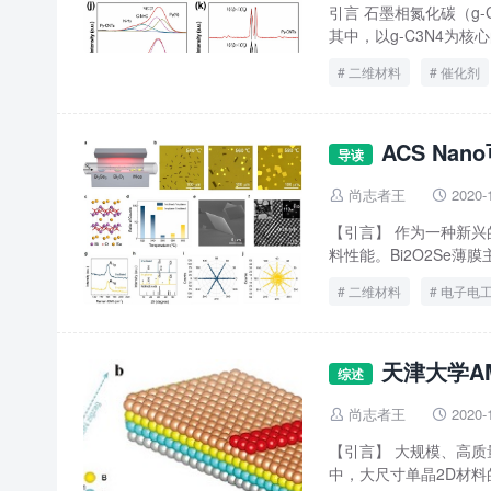
引言 石墨相氮化碳（g
其中，以g-C3N4为核
二维材料
催化剂
ACS Na
导读
尚志者王
2020-


【引言】 作为一种新兴
料性能。Bi2O2Se薄
二维材料
电子电
天津大学A
综述
尚志者王
2020-


【引言】 大规模、高
中，大尺寸单晶2D材料