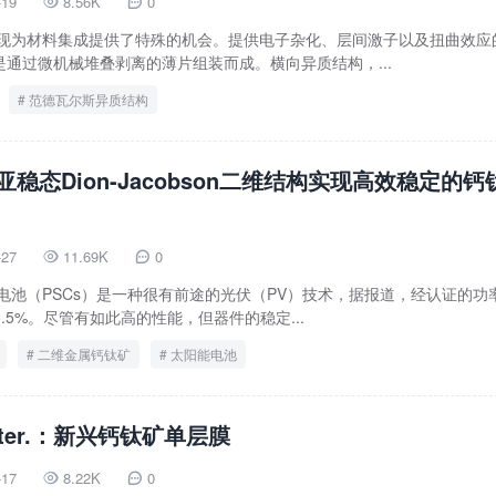
-19
8.56K
0


出现为材料集成提供了特殊的机会。提供电子杂化、层间激子以及扭曲效应
通过微机械堆叠剥离的薄片组装而成。横向异质结构，...
范德瓦尔斯异质结构
e：亚稳态Dion-Jacobson二维结构实现高效稳定的钙
-27
11.69K
0


电池（PSCs）是一种很有前途的光伏（PV）技术，据报道，经认证的功
5.5%。尽管有如此高的性能，但器件的稳定...
二维金属钙钛矿
太阳能电池
Mater.：新兴钙钛矿单层膜
-17
8.22K
0

