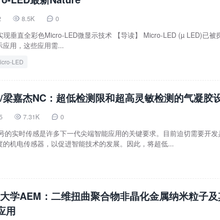
2
8.5K
0


现垂直全彩色Micro-LED微显示技术 【导读】 Micro-LED (µ LED)已被
应用，这些应用需...
cro-LED
/梁嘉杰NC：超低检测限和超高灵敏检测的气凝胶
5
7.31K
0


信号的实时传感是许多下一代尖端智能应用的关键要求。目前迫切需要开发
的机电传感器，以促进智能技术的发展。因此，将超低...
大学AEM：二维扭曲聚合物非晶化金属纳米粒子及
应用