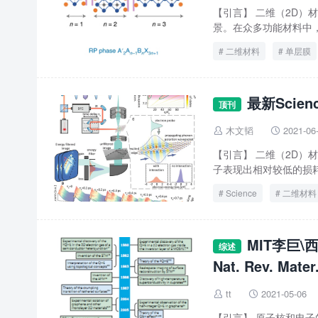
【引言】 二维（2D
景。在众多功能材料中，
二维材料
单层膜
最新Sci
顶刊
木文韬
2021-06


【引言】 二维（2D
子表现出相对较低的损耗
Science
二维材料
MIT李巨
综述
Nat. Rev. Ma
tt
2021-05-06


【引言】 原子核和电