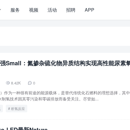
服务
视频
活动
招聘
APP
强Small：氮掺杂硫化物异质结构实现高性能尿素
8.42K
0


H2）作为一种很有前途的能源载体，是替代传统化石燃料的理想选择，其
制氢技术因其零污染和零碳排放而备受关注。尽管如...
化
析氢反应
o-LED最新Nature