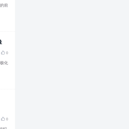
大的前
像
0

些极化
0

组织