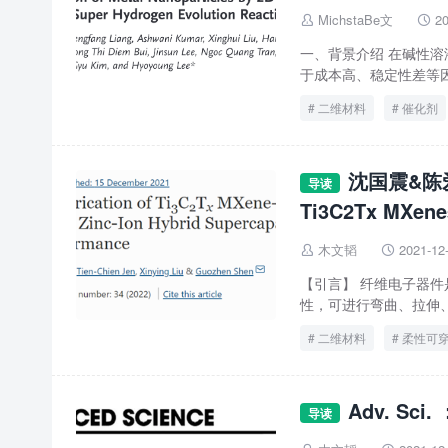
MichstaBe文
20


一、背景介绍 在碱性
于成本高、稳定性差等因
二维材料
催化剂
沈国震&陈爱兵
导读
Ti3C2Tx M
木文韬
2021-12


【引言】 纤维电子器
性，可进行弯曲、拉伸、
二维材料
柔性可
Adv. S
导读