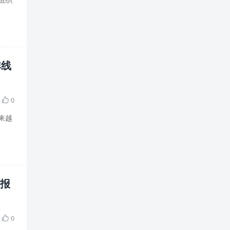
非线
0

来越
l报
0
