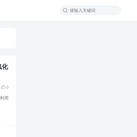

氧化
0

中利用