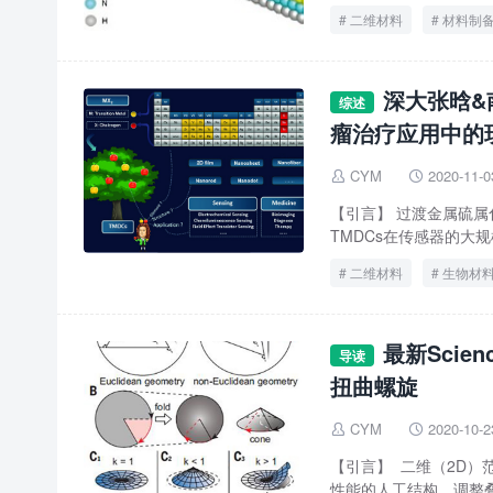
二维材料
材料制
深大张晗&
综述
瘤治疗应用中的
CYM
2020-11-0


【引言】 过渡金属硫属
TMDCs在传感器的大
二维材料
生物材
最新Sci
导读
扭曲螺旋
CYM
2020-10-2


【引言】 二维（2D
性能的人工结构。调整叠