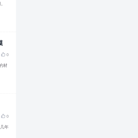
用。
膜
0

的材
0

的几年