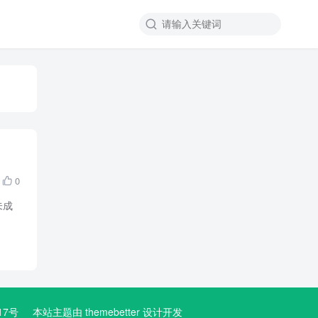

0

未成
3617号
本站主题由
themebetter
设计开发