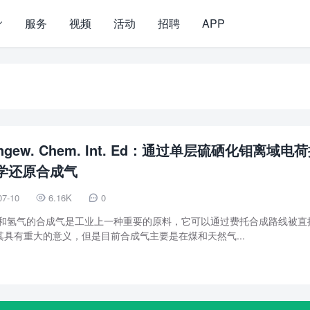
服务
视频
活动
招聘
APP
gew. Chem. Int. Ed：通过单层硫硒化钼离域电
学还原合成气
07-10
6.16K
0


碳和氢气的合成气是工业上一种重要的原料，它可以通过费托合成路线被直
具有重大的意义，但是目前合成气主要是在煤和天然气...