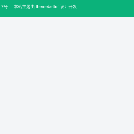
3617号
本站主题由
themebetter
设计开发