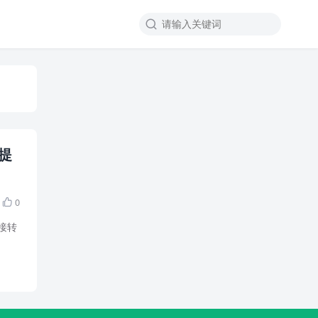

荷提
0

接转