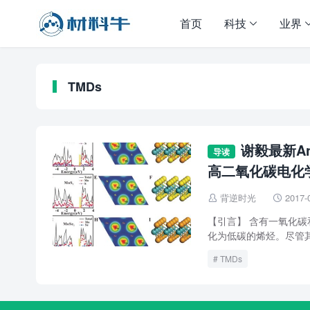
首页
科技
业界
TMDs
谢毅最新An
导读
高二氧化碳电化
背逆时光
2017-


【引言】 含有一氧化
化为低碳的烯烃。尽管其
TMDs