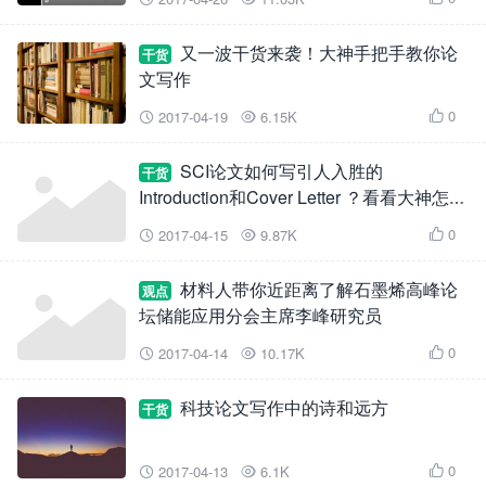
又一波干货来袭！大神手把手教你论
干货
文写作
0
2017-04-19
6.15K



SCI论文如何写引人入胜的
干货
Introduction和Cover Letter ？看看大神怎么
说！
0
2017-04-15
9.87K



材料人带你近距离了解石墨烯高峰论
观点
坛储能应用分会主席李峰研究员
0
2017-04-14
10.17K



科技论文写作中的诗和远方
干货
0
2017-04-13
6.1K


