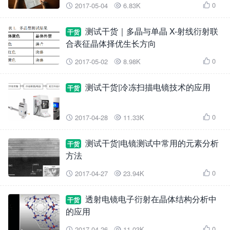
0
2017-05-04
6.83K



测试干货｜多晶与单晶 X-射线衍射联
干货
合表征晶体择优生长方向
0
2017-05-02
8.98K



测试干货|冷冻扫描电镜技术的应用
干货
0
2017-04-28
11.33K



测试干货|电镜测试中常用的元素分析
干货
方法
0
2017-04-27
23.94K



透射电镜电子衍射在晶体结构分析中
干货
的应用
0
2017-04-26
11.03K


