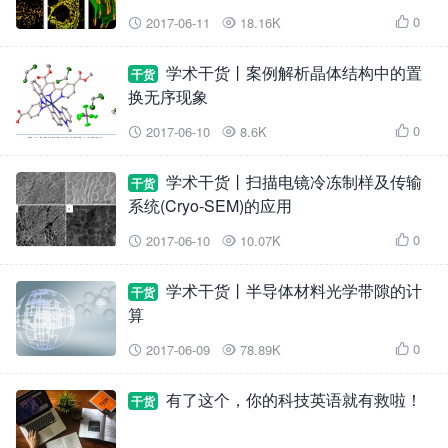
0
2017-06-11
18.16K



学术干货丨案例解析晶体结构中的置
干货
换无序现象
0
2017-06-10
8.6K



学术干货丨扫描电镜冷冻制样及传输
干货
系统(Cryo-SEM)的应用
0
2017-06-10
10.07K



学术干货丨半导体材料光学带隙的计
干货
算
0
2017-06-09
78.89K



有了这个，你的科技英语就有救啦！
干货