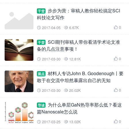
步步为营：审稿人教你轻松搞定SCI
干货
科技论文写作
0
2017-04-05
6.67K



SCI期刊审稿人带你看清学术论文准
干货
备的几点注意事项！
0
2017-03-30
12.81K



材料人专访John B. Goodenough丨要
观点
敢于在交流中坦然暴露出自己的无知
0
2017-03-30
20.02K



为什么单层GaN热导率那么低？看这
导读
篇Nanoscale怎么说
0
2017-03-25
13.02K


