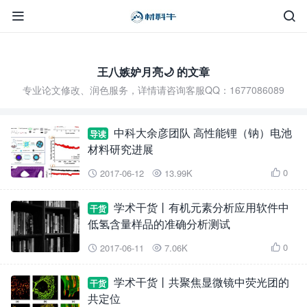


王八嫉妒月亮🌙 的文章
专业论文修改、润色服务，详情请咨询客服QQ：1677086089
中科大余彦团队 高性能锂（钠）电池
导读
材料研究进展
0
2017-06-12
13.99K



学术干货丨有机元素分析应用软件中
干货
低氢含量样品的准确分析测试
0
2017-06-11
7.06K



学术干货丨共聚焦显微镜中荧光团的
干货
共定位