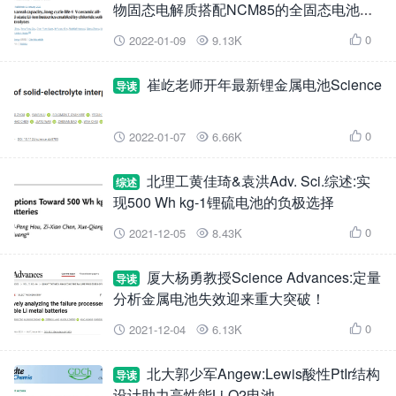
物固态电解质搭配NCM85的全固态电池耐
4.8V高压
0
2022-01-09
9.13K



崔屹老师开年最新锂金属电池Science
导读
0
2022-01-07
6.66K



北理工黄佳琦&袁洪Adv. Sci.综述:实
综述
现500 Wh kg-1锂硫电池的负极选择
0
2021-12-05
8.43K



厦大杨勇教授Science Advances:定量
导读
分析金属电池失效迎来重大突破！
0
2021-12-04
6.13K



北大郭少军Angew:Lewis酸性PtIr结构
导读
设计助力高性能Li-O2电池