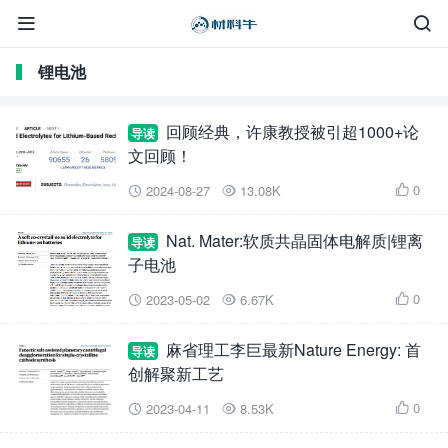


锂电池
回顾经典，许康教授被引超1000+论
导读
文回顾！
0
2024-08-27
13.08K



Nat. Mater:软质共晶固体电解质|锂离
导读
子电池
0
2023-05-02
6.67K



麻省理工李巨最新Nature Energy: 首
导读
创解聚新工艺
0
2023-04-11
8.53K


