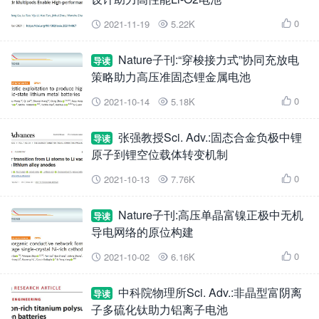
0
2021-11-19
5.22K



Nature子刊:“穿梭接力式”协同充放电
导读
策略助力高压准固态锂金属电池
0
2021-10-14
5.18K



张强教授Sci. Adv.:固态合金负极中锂
导读
原子到锂空位载体转变机制
0
2021-10-13
7.76K



Nature子刊:高压单晶富镍正极中无机
导读
导电网络的原位构建
0
2021-10-02
6.16K



中科院物理所Sci. Adv.:非晶型富阴离
导读
子多硫化钛助力铝离子电池