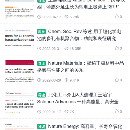
导读
姻，薄膜外延生长为锂电正极穿上“盔甲”
0
2022-04-17
5.78K



Chem. Soc. Rev.综述-用于锂化学电
科技
池的多孔有机聚合物：功能和表征研究
0
2022-03-31
18.35K



Nature Materials：揭秘正极材料中晶
导读
格氧与性能之间的关系
0
2022-03-29
9.41K



北化工邱介山&大连理工王治宇
导读
Science Advances:一种高能量、高安全性
的Li2S基全固态电池
0
2022-01-17
7K



Nature Energy: 高容量、长寿命氯化
导读