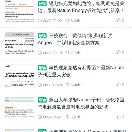
锂电快充竟如此危险，检测避免是关
导读
键，最新Nature Energy或许能找到答案！
0
2023-02-22
6.23K



三校联合！黄佳琦/张强/程新兵
导读
Angew：共谋锂电安全新方案！
0
2023-02-18
7.73K



串扰现象竟然有利界面？最新Nature
导读
子刊迎重大突破！
0
2022-12-20
5.48K



燕山大学张隆Nature子刊：硫化物固
导读
态电解质氯含量对电池界面的影响
0
2022-04-21
6.27K



王连洲教授Nature Commun.：跨界联