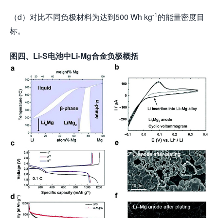
-1
（d）对比不同负极材料为达到500 Wh kg
的能量密度目
标。
图
四
、
Li-S
电池中
Li-Mg
合金负极
概括