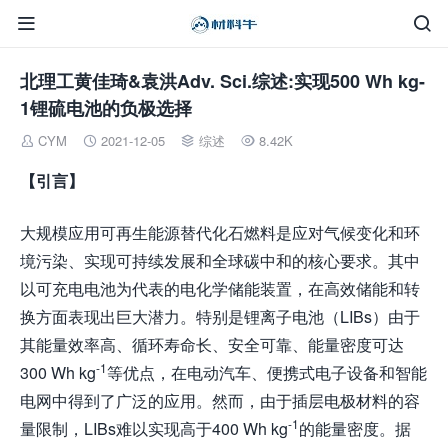


北理工黄佳琦&袁洪Adv. Sci.综述:实现500 Wh kg-
1锂硫电池的负极选择
CYM
2021-12-05
综述
8.42K




【引言】
大规模应用可再生能源替代化石燃料是应对气候变化和环
境污染、实现可持续发展和全球碳中和的核心要求。其中
以可充电电池为代表的电化学储能装置，在高效储能和转
换方面表现出巨大潜力。特别是锂离子电池（LIBs）由于
其能量效率高、循环寿命长、安全可靠、能量密度可达
-1
300 Wh kg
等优点，在电动汽车、便携式电子设备和智能
电网中得到了广泛的应用。然而，由于插层电极材料的容
-1
量限制，LIBs难以实现高于400 Wh kg
的能量密度。据