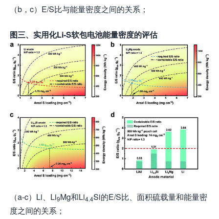
（b，c）E/S比与能量密度之间的关系；
图
三
、
实用化Li-S软包电池能量密度的评估
（a-c）Li、Li
Mg和Li
Si的E/S比、面积硫载量和能量密
9
4.4
度之间的关系；