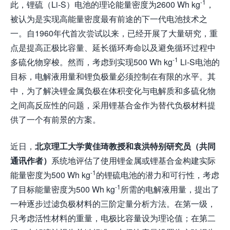
-1
此，锂硫（Li-S）电池的理论能量密度为2600 Wh kg
，
被认为是实现高能量密度最有前途的下一代电池技术之
一。自1960年代首次尝试以来，已经开展了大量研究，重
点是提高正极比容量、延长循环寿命以及避免循环过程中
-1
多硫化物穿梭。然而，考虑到实现500 Wh kg
Li-S电池的
目标，电解液用量和锂负极量必须控制在有限的水平。其
中，为了解决锂金属负极在体积变化与电解质和多硫化物
之间高反应性的问题，采用锂基合金作为替代负极材料提
供了一个有前景的方案。
近日，
北京理工大学黄佳琦教授
和
袁洪特别研究员
（
共同
通讯作者）
系统地评估了使用锂金属或锂基合金构建实际
-1
能量密度为500 Wh kg
的锂硫电池的潜力和可行性，考虑
-1
了目标能量密度为500 Wh kg
所需的电解液用量，提出了
一种逐步过滤负极材料的三阶定量分析方法。在第一级，
只考虑活性材料的重量，电极比容量设为理论值；在第二