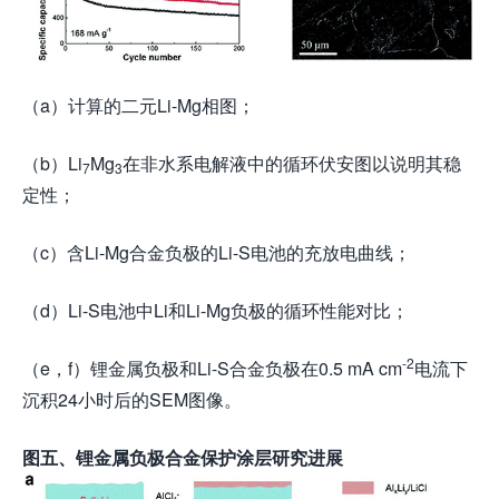
（a）计算的二元Li-Mg相图；
（b）Li
Mg
在非水系电解液中的循环伏安图以说明其稳
7
3
定性；
（c）含Li-Mg合金负极的Li-S电池的充放电曲线；
（d）Li-S电池中Li和Li-Mg负极的循环性能对比；
-2
（e，f）锂金属负极和Li-S合金负极在0.5 mA cm
电流下
沉积24小时后的SEM图像。
图
五
、锂金属负极合金保护涂层研究进展