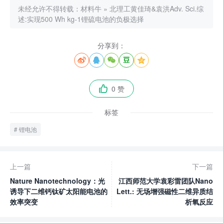
未经允许不得转载：
材料牛
»
北理工黄佳琦&袁洪Adv. Sci.综
述:实现500 Wh kg-1锂硫电池的负极选择
分享到：





0 赞

标签
锂电池
上一篇
下一篇
Nature Nanotechnology：光
江西师范大学袁彩雷团队Nano
诱导下二维钙钛矿太阳能电池的
Lett.: 无场增强磁性二维异质结
效率突变
析氧反应