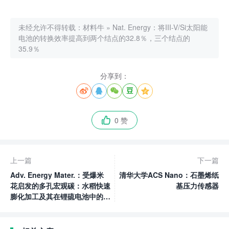
未经允许不得转载：
材料牛
»
Nat. Energy：将III-V/Si太阳能
电池的转换效率提高到两个结点的32.8％，三个结点的
35.9％
分享到：





0 赞

上一篇
下一篇
Adv. Energy Mater.：受爆米
清华大学ACS Nano：石墨烯纸
花启发的多孔宏观碳：水稻快速
基压力传感器
膨化加工及其在锂硫电池中的应
用