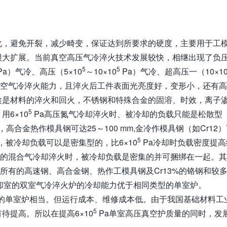
化，避免开裂，减少畸变，保证达到所要求的硬度，主要用于工
很大扩展。当前真空高压气冷淬火技术发展较快，相继出现了负
5
5
Pa）气冷、高压（5×10
～10×10
Pa）气冷、超高压一（10×1
真空气冷淬火能力，且淬火后工件表面光亮度好，变形小，还有高
途是材料的淬火和回火，不锈钢和特殊合金的固溶、时效，离子
5
6×10
Pa高压氮气冷却淬火时、被冷却的负载只能是松散型
m，高合金热作模具钢可达25～100 mm,金冷作模具钢（如Cr12
5
，被冷却负载可以是密集型的，比6×10
Pa冷却时负载密度提高
气的混合气冷却淬火时，被冷却负载是密集的并可捆绑在一起。
冷却所有的高速钢、高合金钢、热作工模具钢及Cr13%的铬钢和较
冷却室的双室气冷淬火炉的冷却能力优于相同类型的单室炉。
a的单室炉相当。但运行成本、维修成本低。由于我国基础材料工
5
待提高。所以在提高6×10
Pa单室高压真空护质量的同时，发