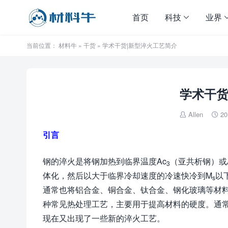
首页
科技
业界
当前位置：
材料牛
»
干货
» 学术干货|新型淬火工艺简介
学术干货
Allen
20


引言
钢的淬火是将钢加热到临界温度Ac
（亚共析钢）或
3
体化，然后以大于临界冷却速度的冷速快冷到M
以
s
通常也将铝合金、铜合金、钛合金、钢化玻璃等材
种常见热处理工艺，主要用于提高材料的硬度。通
现在又出现了一些新的淬火工艺。