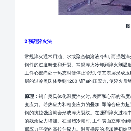
图
2 强烈淬火法
常规淬火通常用油、水或聚合物溶液冷却, 而强烈
钢件的过度畸变和开裂。常规淬火冷却到淬火剂温度时
工件心部尚处于热态时便停止冷却, 使其表层形成压应
层的过冷奥氏体受到1200 MPa的压应力, 使淬火
原理
：
钢自奥氏体化温度淬火时, 表面和心部的温
变应力。若热应力和相变应力的叠加, 即综合应力超
钢的抗拉强度就会形成淬火裂纹。在强烈淬火过程中
的残余应力增加。在强烈冷却时, 工件表面立即冷到
部应力平衡的高拉伸应力。温度梯度的增加使初始马