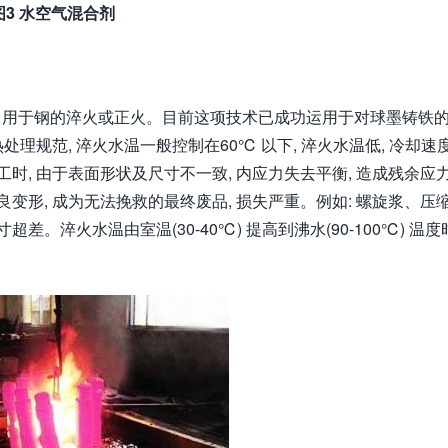
图3 水空气混合剂
，用于钢的淬火或正火。目前这项技术已成功运用于对球墨铸铁
规范, 淬火水温一般控制在60℃ 以下, 淬火水温低, 冷却速
时, 由于表面形状及尺寸不一致, 内应力失去平衡, 造成残余应
变形, 成为无法挽救的最终废品, 损失严重。例如: 螺旋浆、压
。淬火水温由室温(30-40℃) 提高到沸水(90-100℃) 温度时