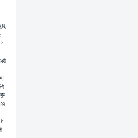
模具
压
5
0
渗碳
）可
约
其密
多的
业
展