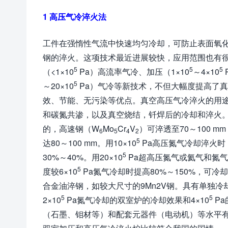
1 高压气冷淬火法
工件在强惰性气流中快速均匀冷却，可防止表面氧
钢的淬火。这项技术最近进展较快，应用范围也有
5
5
5
（<1×10
Pa）高流率气冷、加压（1×10
～4×10
5
～20×10
Pa）气冷等新技术，不但大幅度提高了
效、节能、无污染等优点。真空高压气冷淬火的用
和碳氮共渗，以及真空烧结，钎焊后的冷却和淬火。用
的，高速钢（W
Mo
Cr
V
）可淬透至70～100 m
6
5
4
2
5
达80～100 mm。用10×10
Pa高压氮气冷却淬火时
5
30%～40%。用20×10
Pa超高压氮气或氦气和氮
5
度较6×10
Pa氮气冷却时提高80%～150%，可
合金油淬钢，如较大尺寸的9Mn2V钢。具有单独
5
5
2×10
Pa氮气冷却的双室炉的冷却效果和4×10
P
（石墨、钼材等）和配套元器件（电动机）等水平有