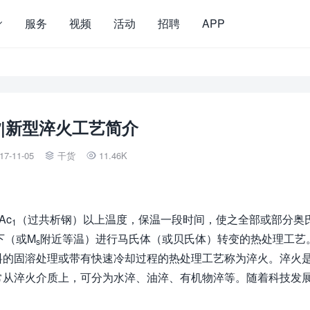
服务
视频
活动
招聘
APP
|新型淬火工艺简介
17-11-05
干货
11.46K


Ac
（过共析钢）以上温度，保温一段时间，使之全部或部分奥
1
下（或M
附近等温）进行马氏体（或贝氏体）转变的热处理工艺
s
料的固溶处理或带有快速冷却过程的热处理工艺称为淬火。淬火
常从淬火介质上，可分为水淬、油淬、有机物淬等。随着科技发