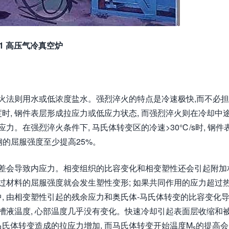
1 高压气冷真空炉
淬火法则用水或低浓度盐水。强烈淬火的特点是冷速极快,而不必
, 钢件表层形成拉应力或低应力状态, 而强烈淬火则在冷却中途
力。在强烈淬火条件下, 马氏体转变区的冷速>30℃/s时, 钢件
后钢的屈服强度至少提高25%。
度差会导致内应力。相变组织的比容变化和相变塑性还会引起附加
过材料的屈服强度就会发生塑性变形; 如果共同作用的应力超过
, 由相变塑性引起的残余应力和奥氏体-马氏体转变的比容变化
槽液温度, 心部温度几乎没有变化。快速冷却引起表面层收缩和
氏体转变造成的拉应力增加, 而马氏体转变开始温度M
的提高会
s