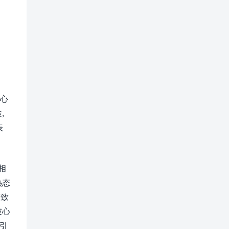
担心
,
表
相
热态
导致
被心
引