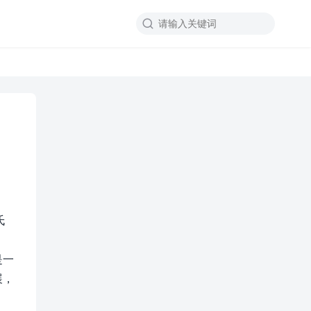

氏
。
是一
展，