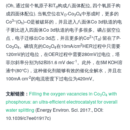
(Oh, 通过留个氧原子和T
构成八面体配位, 四个氧原子构
d
成四面体配位). 当氧空位在V
-Co
O
中形成时，更多的
O
3
4
3+
Co
(O
)–O是被破坏的，并且进入八面体Co 3d轨道的电
h
子要比进入四面体Co 3d轨道的电子多很多。磷占据空位
2+
点，电子迁移出Co 3d态，并且更多的Co
(T
) 留在了P-
d
2
Co
O
。磷填充的Co
O
在10mA/cm
HER过程中只需要
3
4
3
4
120mV的过电位，在OER过程中需要280mV过电位，塔
-1
菲尔斜率分别为52和51.6 mV dec
。此外，在5M KOH溶
液中(80℃)，这种催化剂能够有效的催化全解水，并且在
-2
100mA cm
的电流密度下过电位为420mV。
文献链接：
Filling the oxygen vacancies in Co
O
with
3
4
phosphorus: an ultra-efficient electrocatalyst for overall
water splitting
(Energy Environ. Sci. 2017., DOI:
10.1039/c7ee01917c)