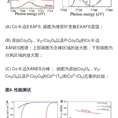
(A) Co K-边EXAFS. 插图为傅里叶变换EXAFS震荡；
(B) 原始Co
O
，V
-Co
O
以及P-Co
O
的Co K-边
3
4
O
3
4
3
4
XANES图谱；上部插图为主峰区域的放大图；下部插图为
分风区域的放大图；
(C) Co K-边XANES分峰；. 插图为原始Co
O
，V
-
3
4
O
2+
3+
Co
O
以及P-Co
O
的Co
(T
)和Co
(O
)态量的比较；
3
4
3
4
d
h
图4. 性能测试