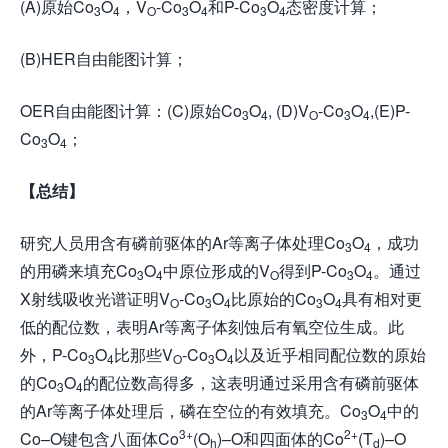
(A)原始Co
O
，V
-Co
O
和P-Co
O
态密度计算；
3
4
O
3
4
3
4
(B)HER自由能图计算；
OER自由能图计算：(C)原始Co
O
, (D)V
-Co
O
,(E)P-
3
4
O
3
4
Co
O
；
3
4
【总结】
研究人员用含有磷前驱体的Ar等离子体处理Co
O
，成功
3
4
的用磷来填充Co
O
中原位形成的V
得到P-Co
O
。通过
3
4
O
3
4
X射线吸收光谱证明V
-Co
O
比原始的Co
O
具有相对更
O
3
4
3
4
低的配位数，表明Ar等离子体刻蚀后有氧空位生成。此
外，P-Co
O
比那些V
-Co
O
以及近乎相同配位数的原始
3
4
O
3
4
的Co
O
的配位数高得多，这表明通过采用含有磷前驱体
3
4
的Ar等离子体处理后，磷在空位的有效填充。Co
O
中的
3
4
3+
2+
Co–O键包含八面体Co
(O
)–O和四面体的Co
(T
)–O
h
d