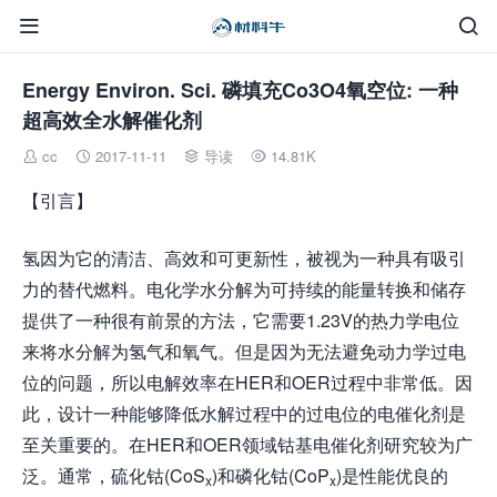


Energy Environ. Sci. 磷填充Co3O4氧空位: 一种
超高效全水解催化剂
cc
2017-11-11
导读
14.81K




【引言】
氢因为它的清洁、高效和可更新性，被视为一种具有吸引
力的替代燃料。电化学水分解为可持续的能量转换和储存
提供了一种很有前景的方法，它需要1.23V的热力学电位
来将水分解为氢气和氧气。但是因为无法避免动力学过电
位的问题，所以电解效率在HER和OER过程中非常低。因
此，设计一种能够降低水解过程中的过电位的电催化剂是
至关重要的。在HER和OER领域钴基电催化剂研究较为广
泛。通常，硫化钴(CoS
)和磷化钴(CoP
)是性能优良的
x
x