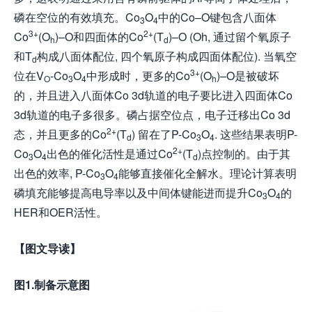
磷在空位的有效填充。Co
O
中的Co–O键包含八面体
3
4
3+
2+
Co
(O
)–O和四面体的Co
(T
)–O (Oh, 通过留个氧原子
h
d
和T
构成八面体配位, 四个氧原子构成四面体配位). 当氧空
d
3+
位在V
-Co
O
中形成时，更多的Co
(O
)–O是被破坏
O
3
4
h
的，并且进入八面体Co 3d轨道的电子要比进入四面体Co
3d轨道的电子多很多。磷占据空位点，电子迁移出Co 3d
2+
态，并且更多的Co
(T
) 留在了P-Co
O
. 这些结果表明P-
d
3
4
2+
Co
O
出色的催化活性是通过Co
(T
)点控制的。由于其
3
4
d
出色的效率, P-Co
O
能够直接催化全解水。理论计算表明
3
4
磷填充能够提高电导率以及中间体键能进而提升Co
O
的
3
4
HER和OER活性。
【图文导读】
图1.制备示意图