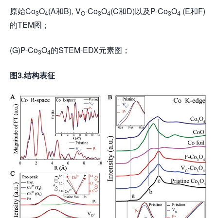
原始Co
O
(A和B), V
-Co
O
(C和D)以及P-Co
O
(E和F)
3
4
O
3
4
3
4
的TEM图；
(G)P-Co
O
的STEM-EDX元素图；
3
4
图3.结构表征