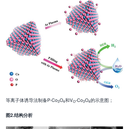
等离子体诱导法制备P-Co
O
和V
-Co
O
的示意图；
3
4
O
3
4
图2.结构分析