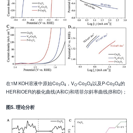
在1M KOH溶液中原始Co
O
，V
-Co
O
以及P-Co
O
的
3
4
O
3
4
3
4
HER和OER的极化曲线(A和C)和塔菲尔斜率曲线(B和D)；
图5. 理论分析