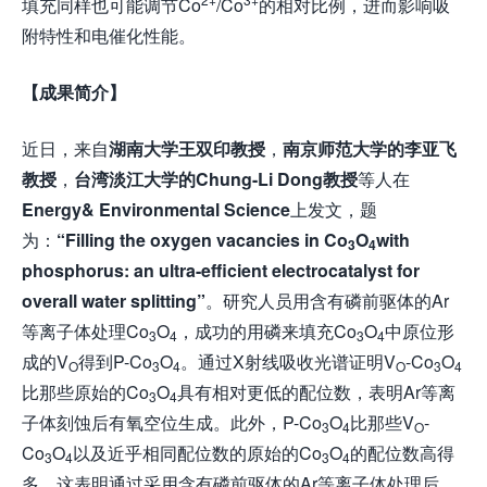
填充同样也可能调节Co
/Co
的相对比例，进而影响吸
附特性和电催化性能。
【成果简介】
近日，来自
湖南大学王双印教授
，
南京师范大学的李亚飞
教授
，
台湾淡江大学的Chung-Li Dong教授
等人在
Energy& Environmental Science
上发文，题
为：
“Filling the oxygen vacancies in Co
O
with
3
4
phosphorus: an ultra-efficient electrocatalyst for
overall water splitting”
。研究人员用含有磷前驱体的Ar
等离子体处理Co
O
，成功的用磷来填充Co
O
中原位形
3
4
3
4
成的V
得到P-Co
O
。通过X射线吸收光谱证明V
-Co
O
O
3
4
O
3
4
比那些原始的Co
O
具有相对更低的配位数，表明Ar等离
3
4
子体刻蚀后有氧空位生成。此外，P-Co
O
比那些V
-
3
4
O
Co
O
以及近乎相同配位数的原始的Co
O
的配位数高得
3
4
3
4
多，这表明通过采用含有磷前驱体的Ar等离子体处理后，