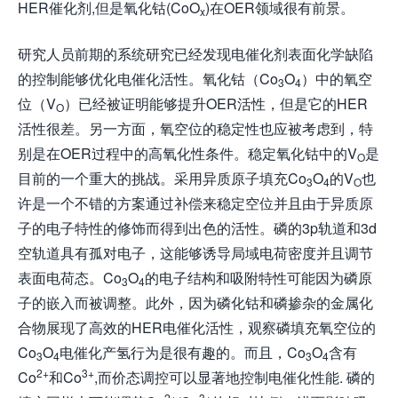
HER催化剂,但是氧化钴(CoO
)在OER领域很有前景。
x
研究人员前期的系统研究已经发现电催化剂表面化学缺陷
的控制能够优化电催化活性。氧化钴（Co
O
）中的氧空
3
4
位（V
）已经被证明能够提升OER活性，但是它的HER
O
活性很差。另一方面，氧空位的稳定性也应被考虑到，特
别是在OER过程中的高氧化性条件。稳定氧化钴中的V
是
O
目前的一个重大的挑战。采用异质原子填充Co
O
的V
也
3
4
O
许是一个不错的方案通过补偿来稳定空位并且由于异质原
子的电子特性的修饰而得到出色的活性。磷的3p轨道和3d
空轨道具有孤对电子，这能够诱导局域电荷密度并且调节
表面电荷态。Co
O
的电子结构和吸附特性可能因为磷原
3
4
子的嵌入而被调整。此外，因为磷化钴和磷掺杂的金属化
合物展现了高效的HER电催化活性，观察磷填充氧空位的
Co
O
电催化产氢行为是很有趣的。而且，Co
O
含有
3
4
3
4
2+
3+
Co
和Co
,而价态调控可以显著地控制电催化性能. 磷的
2+
3+