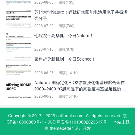
2026-08-06
阅读(135)
苏州大学Nature：钙钛矿太阳能电池用电子共振增
强分子
2026-07-23
阅读(700)
七院院士高华健，今日Nature！
2026-07-16
阅读(978)
聚焦超导新机制，今日Science！
2026-06-26
阅读(1.41K)
Nature：硼稳定化HfO2弥散强化钽基难熔合金在
2000–2400 °C超高温下的高强度与室温延性协同
实现
2026-06-25
阅读(1.41K)
Copyright © 2017 - 2026 cailiaoniu.com. All rights reserved. 京
ICP备16006889号-1 - 京公网安备11010802023617号
本站主题
由
themebetter
设计开发