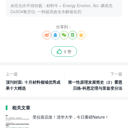
未经允许不得转载：
材料牛
»
Energy Environ. Sci. 磷填充
Co3O4氧空位: 一种超高效全水解催化剂
分享到：





0 赞

上一篇
下一篇
顶刊封面: 十月材料领域优秀成
第一性原理发展简史（2）霍恩
果十大精选
贝格-科恩定理与里兹变分法
相关文章
受拉面启发！清华大学，今日重磅Nature！