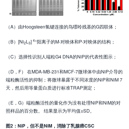
（A）由Hoogsteen氢键连接的鸟嘌呤残基的G四联体；
4+
（B）[Ni
L
]
阳离子的M-对映体和P-对映体的结构；
2
3
（C）选择性识别人端粒G4 DNA的NiP的代表性图示；
（D，F） 在MDA-MB-231和MCF-7微球体中由NiP介导的
端粒酶活性的抑制；将微球暴露于不同浓度的NiP和NiM 7
天，然后用等量蛋白质进行标准TRAP测定；
（E，G）端粒酶活性的量化作为没有处理NiP和NiM的对
照样品的百分数。 结果显示为平均值±SD。
图2：NiP，但不是NiM，消除了乳腺癌CSC