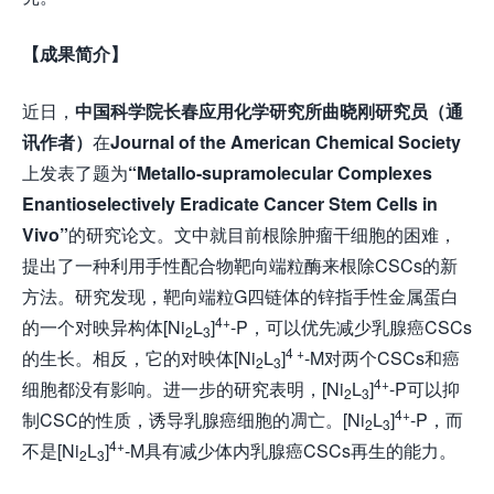
【成果简介】
近日，
中国科学院长春应用化学研究所曲晓刚研究员（通
讯作者）
在
Journal of the American Chemical Society
上发表了题为
“Metallo-supramolecular Complexes
Enantioselectively Eradicate Cancer Stem Cells in
Vivo”
的研究论文。文中就目前根除肿瘤干细胞的困难，
提出了一种利用手性配合物靶向端粒酶来根除CSCs的新
方法。研究发现，靶向端粒G四链体的锌指手性金属蛋白
4+
的一个对映异构体[Ni
L
]
-P，可以优先减少乳腺癌CSCs
2
3
4 +
的生长。相反，它的对映体[Ni
L
]
-M对两个CSCs和癌
2
3
4+
细胞都没有影响。进一步的研究表明，[Ni
L
]
-P可以抑
2
3
4+
制CSC的性质，诱导乳腺癌细胞的凋亡。[Ni
L
]
-P，而
2
3
4+
不是[Ni
L
]
-M具有减少体内乳腺癌CSCs再生的能力。
2
3