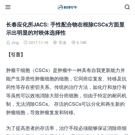


长春应化所JACS: 手性配合物在根除CSCs方面显
示出明显的对映体选择性
Jing
2017-11-16
导读
5.74K




【引言】
肿瘤干细胞（CSCs）是肿瘤中一种具有自我更新能力并
能产生异质性肿瘤细胞的细胞，它同癌症复发、转移及抗
药性等存在密切关系。传统的治疗方法，如化疗和放疗有
等虽然可以效地消除大部分癌细胞，但由于特定的耐药机
制，无法消除CSCs。 存活的CSCs可以分化和再生新的
肿瘤细胞，导致肿瘤复发和转移。
为了提高患者的存活率，治疗手段必须能够保证消除癌细