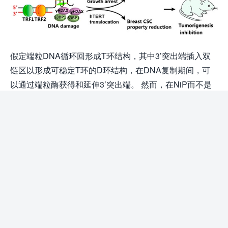
假定端粒DNA循环回形成T环结构，其中3’突出端插入双
链区以形成可稳定T环的D环结构，在DNA复制期间，可
以通过端粒酶获得和延伸3’突出端。 然而，在NiP而不是
NiM的存在下，富含G的端粒链自组装成G4结构，导致端
粒伸长阻滞，G-四联体的持久性导致端粒解聚，端粒DNA
损伤，3′-突出端降解和细胞凋亡。 同时，NiP介导的细胞
应激可以诱导hTERT从核转位到细胞质，导致乳腺CSC性
状的抑制， 由NiP引起的乳腺CSC性状丧失和细胞凋亡的
诱导导致体内肿瘤起始的根除。
【小结】
本文首次报道了手性配合物在根除CSCs方面显示出明显