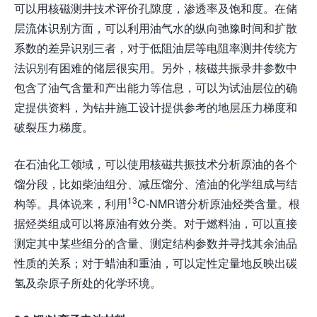
可以用核磁测井技术评价孔隙度，渗透率及饱和度。在储
层流体识别方面，可以利用油气水的纵向弛豫时间和扩散
系数的差异识别三者，对于低阻油层等电阻率测井传统方
法识别有困难的储层很实用。另外，核磁共振录井参数中
包含了油气含量和产出能力等信息，可以为试油层位的确
定提供资料，为钻井施工设计提供参考的地层压力梯度和
破裂压力梯度。
在石油化工领域，可以使用核磁共振技术分析原油的各个
馏分段，比如柴油组分、减压馏分、渣油的化学组成与结
13
构等。具体说来，利用
C-NMR谱分析原油烃类含量。根
据烃类组成可以将原油有效分类。对于燃料油，可以直接
测定其中某些组分的含量、测定结构参数并寻找其余油品
性质的关系；对于蜡油和重油，可以定性定量地反映出碳
氢及杂原子所处的化学环境。