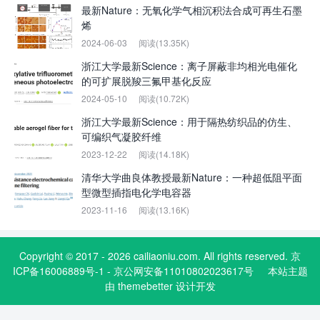
最新Nature：无氧化学气相沉积法合成可再生石墨
烯
2024-06-03
阅读(13.35K)
浙江大学最新Science：离子屏蔽非均相光电催化
的可扩展脱羧三氟甲基化反应
2024-05-10
阅读(10.72K)
浙江大学最新Science：用于隔热纺织品的仿生、
可编织气凝胶纤维
2023-12-22
阅读(14.18K)
清华大学曲良体教授最新Nature：一种超低阻平面
型微型插指电化学电容器
2023-11-16
阅读(13.16K)
Copyright © 2017 - 2026 cailiaoniu.com. All rights reserved. 京
ICP备16006889号-1 - 京公网安备11010802023617号
本站主题
由
themebetter
设计开发