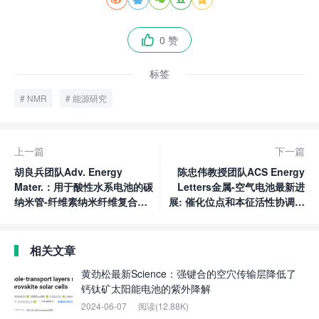
0 赞

标签
NMR
能源研究
上一篇
下一篇
胡良兵团队Adv. Energy
陈忠伟教授团队ACS Energy
Mater.：用于酸性水系电池的碳
Letters金属-空气电池最新进
纳米管-纤维素纳米纤维复合集
展: 催化位点和本征活性协调共
流体
优化双功能氧催化剂性能
相关文章
黄劲松最新Science：强键合的空穴传输层降低了
钙钛矿太阳能电池的紫外降解
2024-06-07
阅读(12.88K)