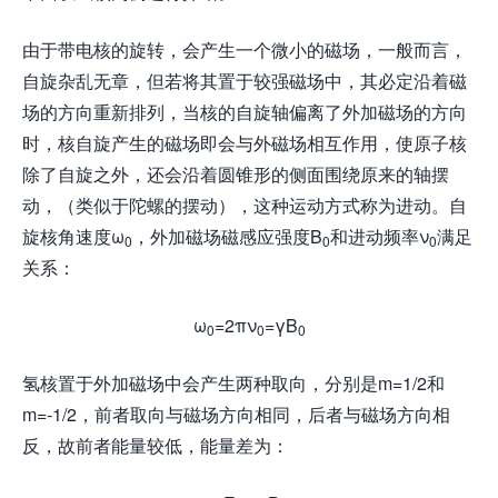
由于带电核的旋转，会产生一个微小的磁场，一般而言，
自旋杂乱无章，但若将其置于较强磁场中，其必定沿着磁
场的方向重新排列，当核的自旋轴偏离了外加磁场的方向
时，核自旋产生的磁场即会与外磁场相互作用，使原子核
除了自旋之外，还会沿着圆锥形的侧面围绕原来的轴摆
动，（类似于陀螺的摆动），这种运动方式称为进动。自
旋核角速度ω
，外加磁场磁感应强度B
和进动频率ν
满足
0
0
0
关系：
ω
=2πν
=γB
0
0
0
氢核置于外加磁场中会产生两种取向，分别是m=1/2和
m=-1/2，前者取向与磁场方向相同，后者与磁场方向相
反，故前者能量较低，能量差为：