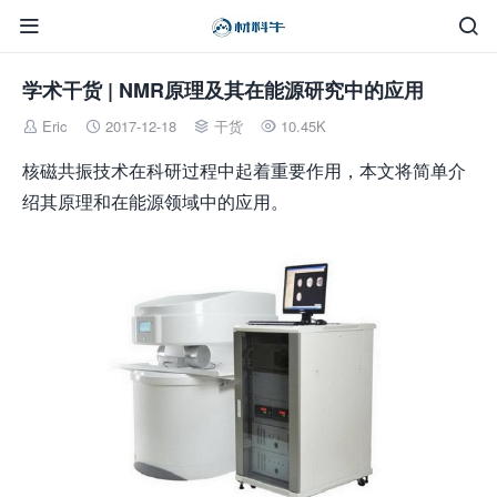


学术干货 | NMR原理及其在能源研究中的应用
Eric
2017-12-18
干货
10.45K




核磁共振技术在科研过程中起着重要作用，本文将简单介
绍其原理和在能源领域中的应用。