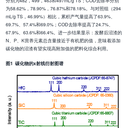
分别为482，499，463和497mL/g TS；COD去除率分别
为58.62%，78.90%，76.87%和78.18%。与对照组（294
mL/g TS，46.99%）相比，累积产气量提高了63.9%、
69.7%、57.4%和69.0%；COD去除率提高了24.7%、
67.9%、63.6%和66.4%。进一步结果显示：发酵后沼渣的
N、P、K营养元素总含量接近于有机肥的值，意味着添加
碳化物的沼渣有望实现高附加值的肥料化综合利用。
图1 碳化物的x射线衍射图谱