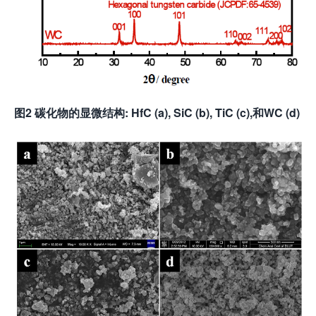
图2 碳化物的显微结构: HfC (a), SiC (b), TiC (c),和WC (d)