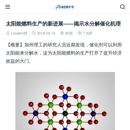


太阳能燃料生产的新进展——揭示水分解催化机理
LoswimM
2018-02-10
科技
7.92K




【概要】加州理工的研究人员近期发现，催化剂可以利用
太阳能来分解水，这为太阳能燃料的生产打开了提升经济
效益的大门。