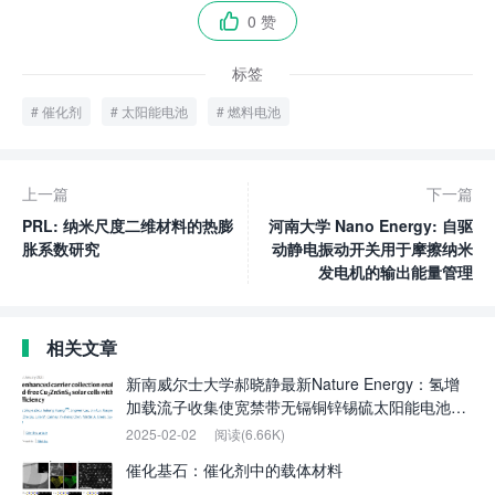
0 赞

标签
催化剂
太阳能电池
燃料电池
上一篇
下一篇
PRL: 纳米尺度二维材料的热膨
河南大学 Nano Energy: 自驱
胀系数研究
动静电振动开关用于摩擦纳米
发电机的输出能量管理
相关文章
新南威尔士大学郝晓静最新Nature Energy：氢增
加载流子收集使宽禁带无镉铜锌锡硫太阳能电池获
得11.4%的认证效率
2025-02-02
阅读(6.66K)
催化基石：催化剂中的载体材料