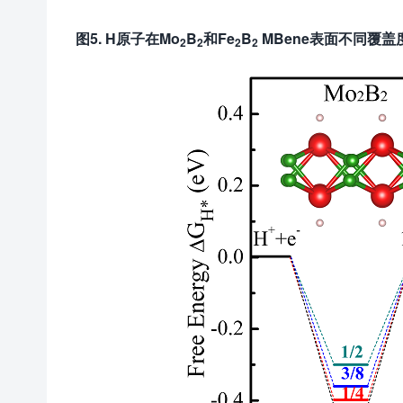
图5. H原子在Mo
B
和Fe
B
MBene表面不同覆盖
2
2
2
2