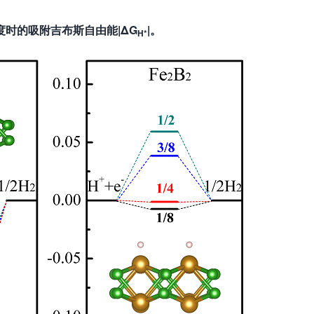
度时的吸附吉布斯自由能|ΔG
|。
H*