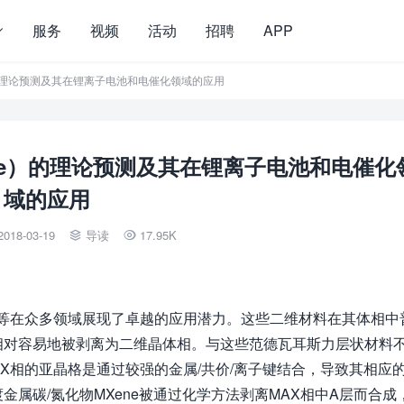
服务
视频
活动
招聘
APP
）的理论预测及其在锂离子电池和电催化领域的应用
ne）的理论预测及其在锂离子电池和电催化
域的应用
2018-03-19
导读
17.95K


物等在众多领域展现了卓越的应用潜力。这些二维材料在其体相中
相对容易地被剥离为二维晶体相。与这些范德瓦耳斯力层状材料
X相的亚晶格是通过较强的金属/共价/离子键结合，导致其相应
属碳/氮化物MXene被通过化学方法剥离MAX相中A层而合成