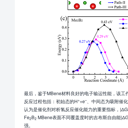
最后，鉴于MBene材料良好的电子输运性能，该工
+
–
反应过程包括：初始态的H
+e
、中间态为吸附催化剂
认为是催化剂对析氢反应催化能力的重要指标，|ΔG
Fe
B
MBene表面不同覆盖度时的吉布斯自由能|Δ
2
2
强。