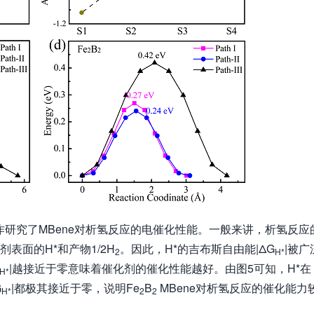
作研究了MBene对析氢反应的电催化性能。一般来讲，析氢反应
表面的H*和产物1/2H
。因此，H*的吉布斯自由能|ΔG
|被广
2
H*
|越接近于零意味着催化剂的催化性能越好。由图5可知，H*在
H*
G
|都极其接近于零，说明Fe
B
MBene对析氢反应的催化能力
H*
2
2