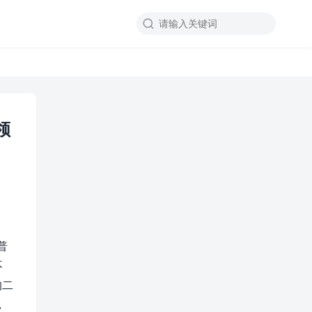

领
普
不
的二
，