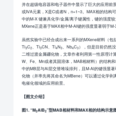
并在超级电容器和电子器件中显示了巨大的应用前景
或ⅣA元素，X是C或者N，n=1~3。MAX相的结构
中的M-X 键兼具化学/金属/离子键属性，键的强度
MXene正是基于MAX相中M-Al键的强度显著弱于
虽然实验中已经合成出来一系列的MXene材料（包括
Ti
C
、Ti
CN、Ti
N
、Nb
C
），但是目前仍然没
3
2
3
4
3
4
3
二维过渡金属硼化物，文章作者利用第一性原理计算
W、Fe、Mn或者其固溶体，MAB相材料）的结构
中的MB层与Al层交替堆垛排列，且M-Al的键强
化物（并率先将其命名为MBene）可以通过化学剥
电催化领域的应用前景。
【图文介绍】
图1. “M
AlB
”型MAB相材料和MAX相的结构示意
2
2