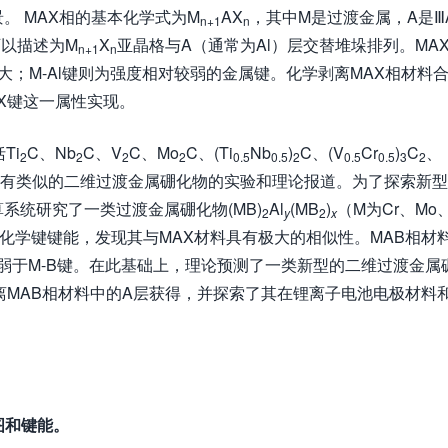
。 MAX相的基本化学式为M
AX
，其中M是过渡金属，A是Ⅲ
n+1
n
可以描述为M
X
亚晶格与A（通常为Al）层交替堆垛排列。MA
n+1
n
较大；M-Al键则为强度相对较弱的金属键。化学剥离MAX相材料
M-X键这一属性实现。
Ti
C、Nb
C、V
C、Mo
C、(Ti
Nb
)
C、(V
Cr
)
C
、
2
2
2
2
0.5
0.5
2
0.5
0.5
3
2
有类似的二维过渡金属硼化物的实验和理论报道。为了探索新型
系统研究了一类过渡金属硼化物(MB)
Al
(MB
)
（M为Cr、Mo
2
y
2
x
和化学键键能，发现其与MAX材料具有极大的相似性。MAB相材
显著弱于M-B键。在此基础上，理论预测了一类新型的二维过渡金属
离MAB相材料中的A层获得，并探索了其在锂离子电池电极材料
图和键能。