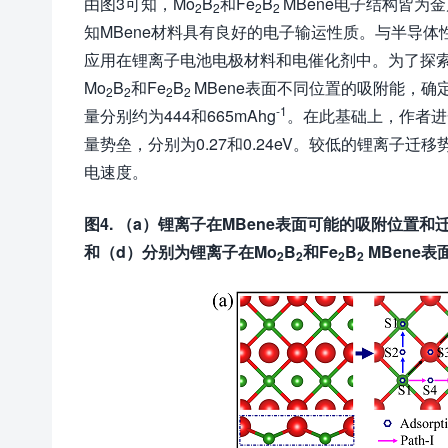
由图3可知，Mo
B
和Fe
B
MBene电子结构皆
2
2
2
2
知MBene材料具有良好的电子输运性质。与半导体
应用在锂离子电池电极材料和电催化剂中。为了探索
Mo
B
和Fe
B
MBene表面不同位置的吸附能，
2
2
2
2
-1
量分别约为444和665mAhg
。在此基础上，作者进
量势垒，分别为0.27和0.24eV。较低的锂离子
电速度。
图4. （a）锂离子在MBene表面可能的吸附位置和
和（d）分别为锂离子在Mo
B
和Fe
B
MBene
2
2
2
2