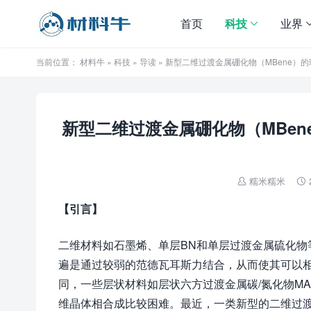
首页
科技
业界
当前位置：
材料牛
»
科技
»
导读
» 新型二维过渡金属硼化物（MBene
新型二维过渡金属硼化物（MBe
糯米糯米


【引言】
二维材料如石墨烯、单层BN和单层过渡金属硫化
遍是通过较弱的范德瓦耳斯力结合，从而使其可以
同，一些层状材料如层状六方过渡金属碳/氮化物MA
维晶体相合成比较困难。最近，一类新型的二维过渡金