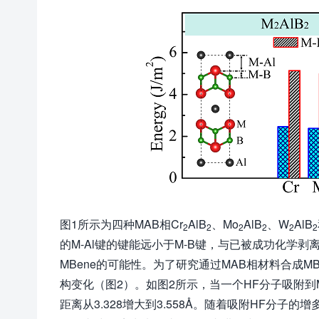
图1所示为四种MAB相Cr
AlB
、Mo
AlB
、W
AlB
2
2
2
2
2
2
的M-Al键的键能远小于M-B键，与已被成功化学
MBene的可能性。为了研究通过MAB相材料合成M
构变化（图2）。如图2所示，当一个HF分子吸附到
距离从3.328增大到3.558Å。随着吸附HF分子的