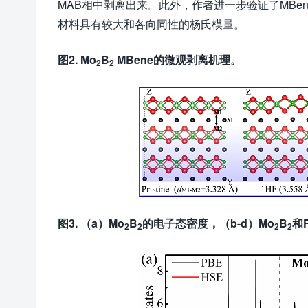
MAB相中剥离出来。此外，作者进一步验证了MBe
材料具有较大和各向同性的杨氏模量。
图2. Mo
B
MBene的微观剥离机理。
2
2
图3. （a）Mo
B
的电子态密度，（b-d）Mo
B
和
2
2
2
2