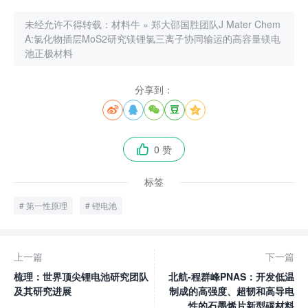
未经允许不得转载：
材料牛
»
郑大邵国胜团队J Mater Chem
A:氯化物插层MoS2研究镁锂氯三离子协同输运的高容量镁电
池正极材料
分享到：





0 赞

标签
第一性原理
锂电池
上一篇
下一篇
梳理：世界顶尖锂电池研究团队
北航-程群峰PNAS：开发低温
及其研究进展
制成的高强度、超韧和高导电
性的石墨烯片新型碳材料