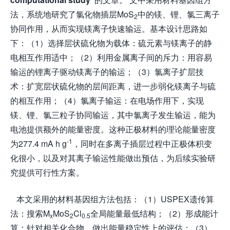
法，系统地研究了氯化物插层MoS
中的镁、锂、氯三离子
2
协同作用，从而实现镁离子快速输运。基本设计思路如
下：（1）选择层状硫化物为载体：硫元素与镁离子的静
电相互作用适中；（2）利用金属离子间的斥力：用容易
输运的锂离子驱动镁离子的输运；（3）氯离子扩层技
术：扩宽层状硫化物的层间距离，进一步弱化镁离子与硫
的相互作用；（4）氯离子输运：在电场作用下，实现
镁、锂、氯三粒子协同输运，其中氯离子发生输运，能为
电池提供额外的能量密度。这种正极材料的理论能量密度
-1
为277.4 mA h g
，同时在多离子插层过程中正极体积变
化很小，以及对其离子输运性能做出预估，为后续实验研
究提供可行性方案。
本文采用的材料基因组方法包括：（1）USPEX遗传算
法：搜索M
MoS
Cl
全局能量最低结构；（2）形成能计
x
2
0.5
算：针对相关化合物，做出能量稳定性上的评估；（3）