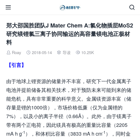


郑大邵国胜团队J Mater Chem A:氯化物插层MoS2
研究镁锂氯三离子协同输运的高容量镁电池正极材
料
Roay
2018-05-14
导读
10.25K




【引言】
由于地球上锂资源的储量并不丰富，研究下一代金属离子
电池并提前储备其相关技术，对于预防未来可能到来的储
能危机，具有非常重要的科学意义。金属镁资源丰富（储
存量是锂的1000倍），市场价格低廉（仅为金属锂的
7%），以及小的离子半径（0.66Å）。此外，由于镁离子
带有两个正电荷，因此镁具有极高的重量比容量（2205
-1
-1
mA h g
），和体积比容量（3833 mA h cm
），同时金