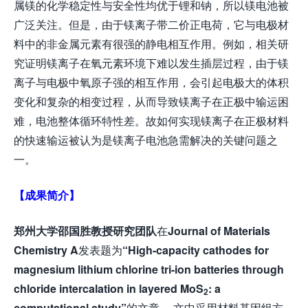
属镁的化学稳定性与安全性均优于锂和钠，所以镁电池被
广泛关注。但是，由于镁离子带二价正电荷，它与电极材
料中的非金属元素有很强的静电相互作用。例如，相关研
究证明镁离子在氧元素环境下难以发生插层过程，由于镁
离子与电极中氧原子强的相互作用，会引起电极大的体积
变化和复杂的相变过程，从而导致镁离子在正极中输运困
难，电池整体循环特性差。故如何实现镁离子在正极材料
的快速输运被认为是镁离子电池急需解决的关键问题之
一。
【成果简介】
郑州大学邵国胜教授研究团队
在
Journal of Materials
Chemistry A
发表题为
“High-capacity cathodes for
magnesium lithium chlorine tri-ion batteries through
chloride intercalation in layered MoS
: a
2
computational study”
的文章。 文中采用材料基因组方