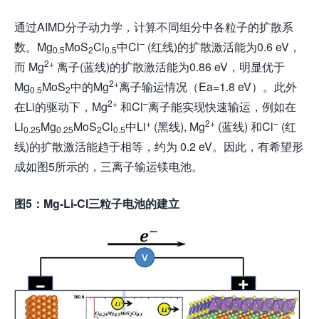
通过AIMD分子动力学，计算不同组分中各粒子的扩散系
–
数。Mg
MoS
Cl
中Cl
(红线)的扩散激活能为0.6 eV，
0.5
2
0.5
2+
而 Mg
离子(蓝线)的扩散激活能为0.86 eV，明显优于
2+
Mg
MoS
中的Mg
离子输运情况（Ea=1.8 eV）。此外
0.5
2
2+
–
在Li的驱动下，Mg
和Cl
离子能实现快速输运，例如在
+
2+
–
Li
Mg
MoS
Cl
中Li
(黑线), Mg
(蓝线) 和Cl
(红
0.25
0.25
2
0.5
线)的扩散激活能趋于相等，约为 0.2 eV。因此，有希望形
成如图5所示的，三离子输运镁电池。
图
5
：
Mg-Li-Cl
三粒子电池的建立