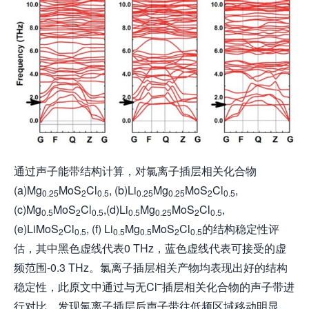
通过声子能带结构计算，对氯离子插层相关化合物
(a)Mg
MoS
Cl
, (b)Li
Mg
MoS
Cl
,
0.25
2
0.5
0.25
0.25
2
0.5
(c)Mg
MoS
Cl
,(d)Li
Mg
MoS
Cl
,
0.5
2
0.5
0.5
0.25
2
0.5
(e)LiMoS
Cl
, (f) Li
Mg
MoS
Cl
的结构稳定性评
2
0.5
0.5
0.5
2
0.5
估，其中黑色虚线代表0 THz，蓝色虚线代表可接受的虚
频范围-0.3 THz。氯离子插层相关产物均表现出好的结构
–
稳定性，此原文中通过与无Cl
插层相关化合物的声子带进
行对比，发现氯离子插层后声子带往低频区域移动明显