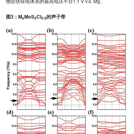
物层状镁电体系的最高电压平台1.1 V v.s. Mg。
图3：
M
MoS
Cl
的声子带
x
2
0.5