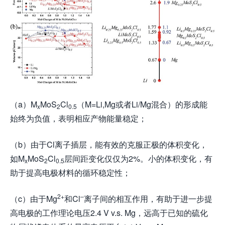
（a）M
MoS
Cl
（M=Li,Mg或者Li/Mg混合）的形成能
x
2
0.5
始终为负值，表明相应产物能量稳定；
（b）由于Cl离子插层，能有效的克服正极的体积变化，
如M
MoS
Cl
层间距变化仅仅为2%。小的体积变化，有
x
2
0.5
助于提高电极材料的循环稳定性；
2+
–
（c）由于Mg
和Cl
离子间的相互作用，有助于进一步提
高电极的工作理论电压2.4 V v.s. Mg，远高于已知的硫化