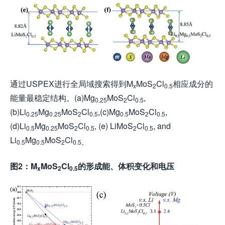
通过USPEX进行全局域搜索得到M
MoS
Cl
相应成分的
x
2
0.5
能量最稳定结构。(a)Mg
MoS
Cl
,
0.25
2
0.5
(b)Li
Mg
MoS
Cl
,(c)Mg
MoS
Cl
,
0.25
0.25
2
0.5
0.5
2
0.5
(d)Li
Mg
MoS
Cl
, (e) LiMoS
Cl
, and
0.5
0.25
2
0.5
2
0.5
Li
Mg
MoS
Cl
0.5
0.5
2
0.5。
图2：M
MoS
Cl
的形成能、体积变化和电压
x
2
0.5