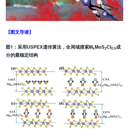
【图文导读】
图1：采用USPEX遗传算法，全局域搜索M
MoS
Cl
成
x
2
0.5
分的最稳定结构