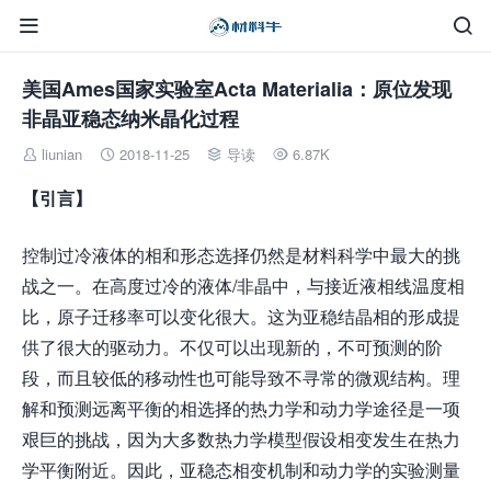


美国Ames国家实验室Acta Materialia：原位发现
非晶亚稳态纳米晶化过程
liunian
2018-11-25
导读
6.87K




【引言】
控制过冷液体的相和形态选择仍然是材料科学中最大的挑
战之一。在高度过冷的液体/非晶中，与接近液相线温度相
比，原子迁移率可以变化很大。这为亚稳结晶相的形成提
供了很大的驱动力。不仅可以出现新的，不可预测的阶
段，而且较低的移动性也可能导致不寻常的微观结构。理
解和预测远离平衡的相选择的热力学和动力学途径是一项
艰巨的挑战，因为大多数热力学模型假设相变发生在热力
学平衡附近。因此，亚稳态相变机制和动力学的实验测量