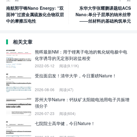
南航郭宇锋Nano Energy: “双
东华大学张耀鹏课题组ACS
面神”过渡金属硫族化合物双层
Nano:单分子层厚的纳米丝带
中的摩擦压电性
——丝材料的基础构筑单元
相关文章
熊晖最新NM：用于锂离子电池的氧化铌电极中电
化学诱导的无定形到岩盐相变
2022-05-12
阅读(9.11K)
受拉面启发！清华大学，今日重磅Nature！
2026-08-06
阅读(47)
苏州大学Nature：钙钛矿太阳能电池用电子共振增
强分子
2026-07-23
阅读(604)
七院院士高华健，今日Nature！