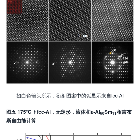
如白色箭头所示，衍射图案中的弧显示来自fcc-Al
图五
175℃
下
fcc-Al
，无定形，液体和
ε-Al
Sm
相吉布
60
11
斯自由能计算