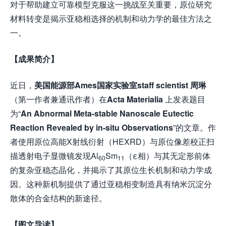
对于帮助建立可靠模型克服这一挑战至关重要，原位研究
材料转变是揭示亚稳相选择的机制和动力学的最佳方法之
一。
【成果简介】
近日，
美国能源部Ames国家实验室staff scientist 周琳
（第一作者兼通讯作者）在
Acta Materialia
上发表题目
为“
An Abnormal Meta-stable Nanoscale Eutectic
Reaction Revealed by in-situ Observations
”的文章。作
者使用原位高能X射线衍射（HEXRD）与原位像差校正扫
描透射电子显微镜发现Al
Sm
（ε相）与其无定形前体
60
11
的复杂亚稳态晶化，并揭示了其原位生长机制和动力学成
因。这种新机制提供了通过亚稳相变制造具有纳米沉淀分
散体的合金结构的新途径。
【图文导读】