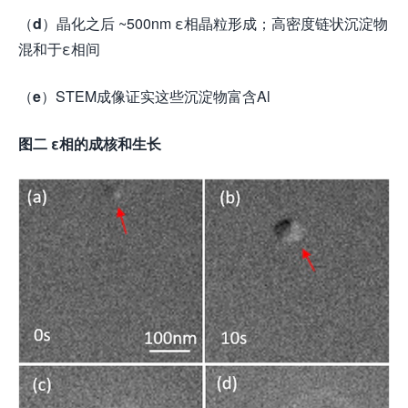
（
d
）晶化之后 ~500nm ε相晶粒形成；高密度链状沉淀物
混和于ε相间
（
e
）STEM成像证实这些沉淀物富含Al
图二
ε
相的成核和生长