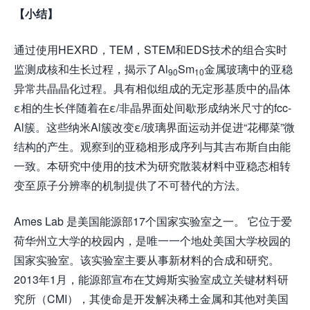
【小结】
通过使用HEXRD，TEM，STEM和EDS技术的组合实时
监测成核和生长过程，揭示了Al
Sm
金属玻璃中的亚稳
90
10
异常共晶晶化过程。具有相似组成的无定形基质中的晶体
ε相的生长伴随着在ε/非晶界面处间歇形成纳米尺寸的fcc-
Al簇。这些纳米Al簇改变ε/玻璃界面运动并促进“花椰菜”微
结构的产生。观察到的亚稳相形成序列与其吉布斯自由能
一致。本研究中使用的技术为研究散装材料中亚稳态相转
变至原子分辨率的机制提供了不可替代的方法。
Ames Lab 是美国能源部17个国家实验室之一。 它位于爱
荷华州立大学的校园内，是唯一一个地处美国大学校园的
国家实验室。该实验室主要从事新材料的合成和研究。
2013年1月，能源部宣布在艾姆斯实验室成立关键材料研
究所（CMI），其使命是开发解决稀土金属和其他对美国