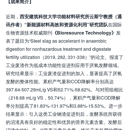
【成果简介】
近期，
西安建筑科技大学功能材料研究所云斯宁
教授（通
讯作者）“新能源材料高效和资源化利用”研究团队
在国际
生物资源技术权威期刊
《Bioresource Technology
》
发
表了题目为“Steel slag as accelerant in anaerobic
digestion for nonhazardous treatment and digestate
fertility utilization（2019, 282, 331-338）”的论文。报道了
工业废渣作为低成本功能性促进剂应用于厌氧发酵领域。
研究结果显示：工业废渣促进剂的加入，显著提高了厌氧
发酵的整体性能。累积产气量和COD降解率分别高达
397.64-507.29mL/g VS和52.71%-58.62%。与对照组相比
（218.68 mL/g VS，50.74%），累积产气量和COD降解
率分别提高了81.83%-131.97%和3.88%-15.53%。进一步
结果显示：引入这类工业钢渣促进剂后，发酵系统所获得
的沼渣具有良好的稳定性和优异的营养元素含量。发酵后