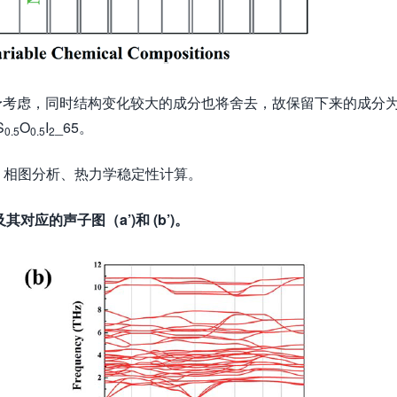
成分将不予考虑，同时结构变化较大的成分也将舍去，故保留下来的成分
S
O
I
_65。
0.5
0.5
2
、相图分析、热力学稳定性计算。
及其对应的声子图（
a’
)和
(b’)
。