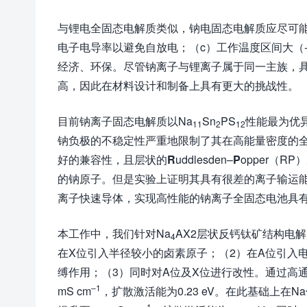
与锂电全固态电解质类似，钠电固态电解质应尽可能满
电子电导率以避免自放电；（c）工作温度区间大（-
经济、环保。尽管钠离子与锂离子属于同一主族，
高，因此在材料设计和制备上具有更大的挑战性。
目前钠离子固态电解质以Na
Sn
PS
性能最为优异
11
2
12
钠负极的不稳定性严重地限制了其在高能量密度的
好的兼容性，且层状的
R
uddlesden–
P
opper（R
的钠原子。但是实验上证明其具有很差的离子输运能
离子快速导体，实现高性能的钠离子全固态电池具
本工作中，我们针对Na
AX2层状反钙钛矿结构电
4
在X位引入半径较小的卤素原子；（2）在A位引入电
缚作用；（3）同时对A位及X位进行改性。通过高
–
1
mS cm
，扩散激活能为0.23 eV。在此基础上在Na
–
1