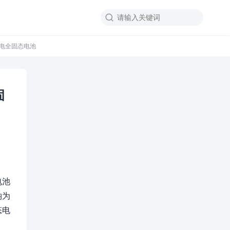

钠电全固态电池
固
电池
钠为
态电