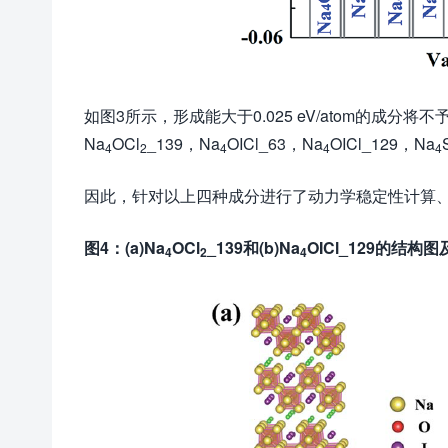
如图3所示，形成能大于0.025 eV/atom的
Na
OCl
_139，Na
OICl_63，Na
OICl_129，Na
4
2
4
4
4
因此，针对以上四种成分进行了动力学稳定性计算
图4
：
(a)Na
OCl
_
139
和
(b)Na
OICl_129
的结构图
4
2
4