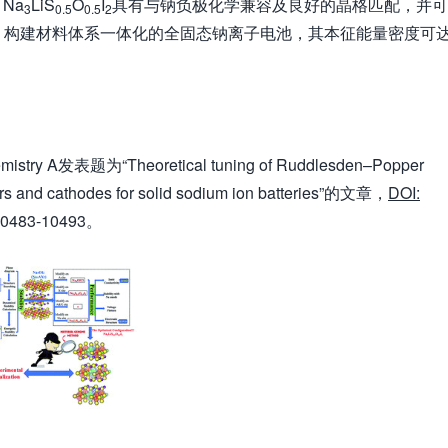
Na
LiS
O
I
具有与钠负极化学兼容及良好的晶格匹配，并可
3
0.5
0.5
2
，构建材料体系一体化的全固态钠离子电池，其本征能量密度可
ry A发表题为“Theoretical tuning of Ruddlesden–Popper
tors and cathodes for solid sodium ion batteries”的文章，
DOI:
, 10483-10493。