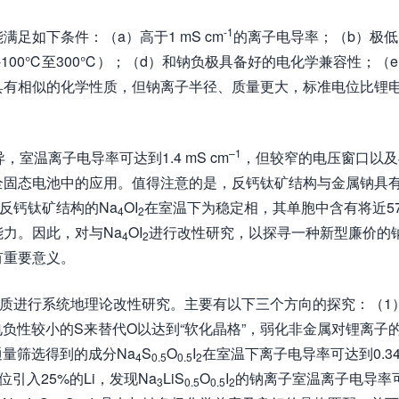
-1
足如下条件：（a）高于1 mS cm
的离子电导率；（b）极低
100℃至300℃）；（d）和钠负极具备好的电化学兼容性；（
具有相似的化学性质，但钠离子半径、质量更大，标准电位比锂
–
1
，室温离子电导率可达到1.4 mS cm
，但较窄的电压窗口以及
全固态电池中的应用。值得注意的是，反钙钛矿结构与金属钠具
P）反钙钛矿结构的Na
OI
在室温下为稳定相，其单胞中含有将近5
4
2
力。因此，对与Na
OI
进行改性研究，以探寻一种新型廉价的
4
2
有重要意义。
解质进行系统地理论改性研究。主要有以下三个方向的探究：（1
负性较小的S来替代O以达到“软化晶格”，弱化非金属对锂离子
通量筛选得到的成分Na
S
O
I
在室温下离子电导率可达到0.34
4
0.5
0.5
2
位引入25%的Li，发现Na
LiS
O
I
的钠离子室温离子电导率
3
0.5
0.5
2