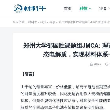
首页
科技
业界
当前位置：
材料牛
»
科技
»
导读
» 郑州大学邵国胜课题组JMCA: 理
郑州大学邵国胜课题组JMCA: 
态电解质，实现材料体系
Alisa


【
引言
】
由于钠的储量丰富，价格低廉，钠离子电池被期望
的能量密度相对较低，因此更适合用作大规模的储
负极。但是金属钠化学性质活泼，对其安全性能的
解质的全固态钠离子电池有望根除诸多安全隐患。