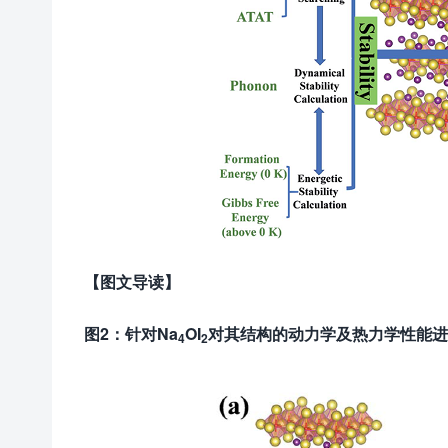
【
图文导读
】
图2：
针对Na
OI
对其结构的动力学及热力学性能进
4
2