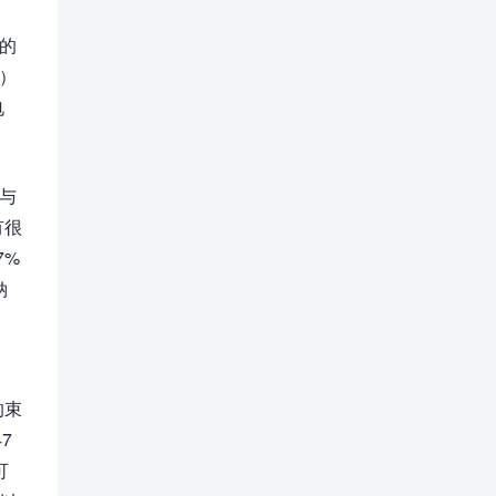
的
e）
电
与
有很
7%
钠
）
的束
7
可