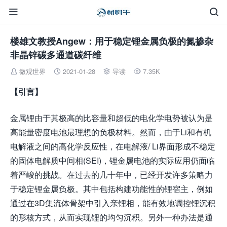


楼雄文教授Angew：用于稳定锂金属负极的氮掺杂
非晶锌碳多通道碳纤维
微观世界
2021-01-28
导读
7.35K




【引言】
金属锂由于其极高的比容量和超低的电化学电势被认为是
高能量密度电池最理想的负极材料。然而，由于Li和有机
电解液之间的高化学反应性，在电解液/ Li界面形成不稳定
的固体电解质中间相(SEI)，锂金属电池的实际应用仍面临
着严峻的挑战。在过去的几十年中，已经开发许多策略力
于稳定锂金属负极。其中包括构建功能性的锂宿主，例如
通过在3D集流体骨架中引入亲锂相，能有效地调控锂沉积
的形核方式，从而实现锂的均匀沉积。另外一种办法是通