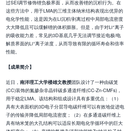
过SEI调节修饰锂负极界面，从而改善锂的沉积行为。在
这些方法中，用于LMA的三维主体纳米结构表现出优异的
电化学性能，这是因为在Li沉积/剥离过程中局部电流密度
+
大大降低且可以缓解锂的体积膨胀。但是，由于对Li
离子
的吸收能力差，常见的3D基底几乎无法调节接近电极/电
+
解质界面的Li
离子浓度，从而导致有限的循环寿命和倍率
性能。
【成果简介】
近日，
南洋理工大学楼雄文教授
团队设计了一种由碳笼
(CC)装饰的氮掺杂非晶锌碳多通道纤维(CC-Zn-CMFs)，
用于稳定LMA。该结构和组成设计具有多重优点：（1）
具有大表面积的3D电子分层导电碳纤维可以有效地促进电
子的传输并降低局部电流密度；（2）在多通道碳纤维上
具有纳米笼的大孔结构可以适应长期电化学循环中的巨大