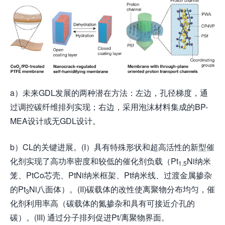
a）未来GDL发展的两种潜在方法：左边，孔径梯度，通
过调控碳纤维排列实现；右边，采用泡沫材料集成的BP-
MEA设计或无GDL设计。
b）CL的关键进展。(I）具有特殊形状和超高活性的新型催
化剂实现了高功率密度和较低的催化剂负载（Pt
Ni纳米
1.5
笼、PtCo芯壳、PtNi纳米框架、Pt纳米线、过渡金属掺杂
的Pt
Ni八面体）。(II)碳载体的改性使离聚物分布均匀，催
3
化剂利用率高（碳载体的氮掺杂和具有可接近介孔的
碳）。(III) 通过分子排列促进Pt/离聚物界面。