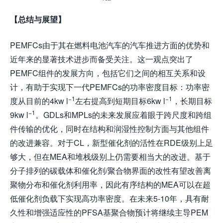
【总结与展望】
PEMFCs由于其在燃料电池汽车的汽车推进方面的优势和
近年来的显著技术进步而备受关注。这一观点突出了
PEMFC组件的发展方向，包括它们之间的相互关系和设
计，有助于实现下一代PEMFCs的功率密度目标：功率密
−1
−1
度从目前的4kw l
左右提高到短期目标6kw l
，长期目标
−1
9kw l
。GDLs和MPLs的未来发展应着眼于跨尺度和跨组
件传输的优化，同时在结构和润湿性控制方面与其他组件
的改进兼容。对于CL，新型催化剂的活性在RDE级别上足
够大，但在MEA和堆栈级别上仍需要相当大的改进。基于
分子排列的碳载体和催化剂/聚合物界面的改性有望改善离
聚物分布和催化剂利用率，因此有序结构的MEA可以在超
低催化剂负载下实现高功率密度。在未来5-10年，具有耐
久性和增强适应性的PFSA基聚合物预计将继续主导PEM