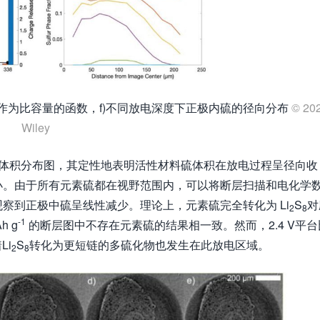
量作为比容量的函数，f)不同放电深度下正极内硫的径向分布
© 20
Wiley
体积分布图，其定性地表明活性材料硫体积在放电过程呈径向收
小。由于所有元素硫都在视野范围内，可以将断层扫描和电化学
察到正极中硫呈线性减少。理论上，元素硫完全转化为 Li
S
对
2
8
-1
h g
的断层图中不存在元素硫的结果相一致。然而，2.4 V平台
Li
S
转化为更短链的多硫化物也发生在此放电区域。
2
8