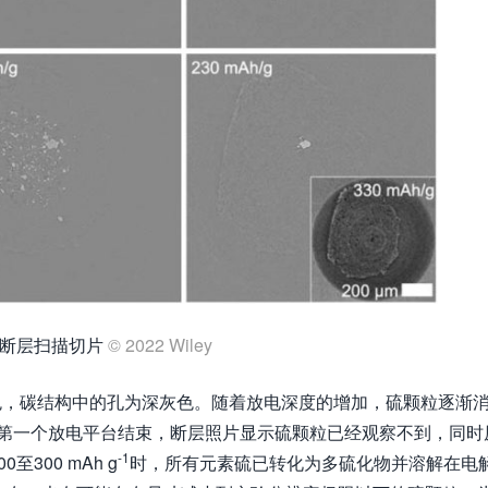
断层扫描切片
© 2022 Wiley
色，碳结构中的孔为深灰色。随着放电深度的增加，硫颗粒逐渐
第一个放电平台结束，断层照片显示硫颗粒已经观察不到，同时
-1
300 mAh g
时，所有元素硫已转化为多硫化物并溶解在电