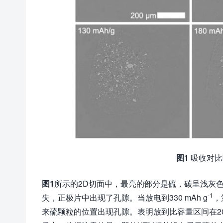
图
1
吸收对比
图
1
所示的2D切面中，最亮的部分是硫，碳呈浅灰
-1
失，正极片中出现了孔隙。当放电到330 mAh g
，
来硫颗粒的位置出现孔隙。表明放到比容量区间在200至