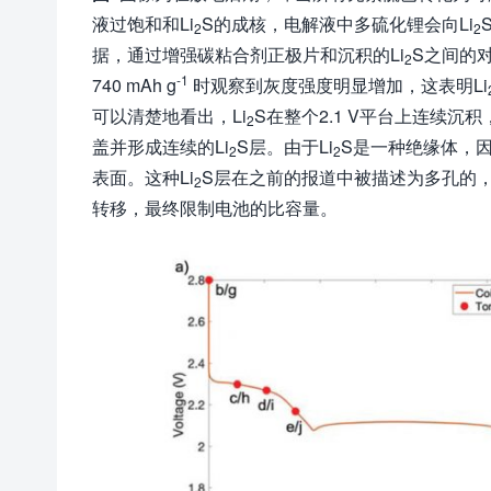
液过饱和和Li
S的成核，电解液中多硫化锂会向Li
2
2
据，通过增强碳粘合剂正极片和沉积的Li
S之间的
2
-1
740 mAh g
时观察到灰度强度明显增加，这表明Li
可以清楚地看出，Li
S在整个2.1 V平台上连续
2
盖并形成连续的Li
S层。由于Li
S是一种绝缘体，
2
2
表面。这种Li
S层在之前的报道中被描述为多孔的，
2
转移，最终限制电池的比容量。