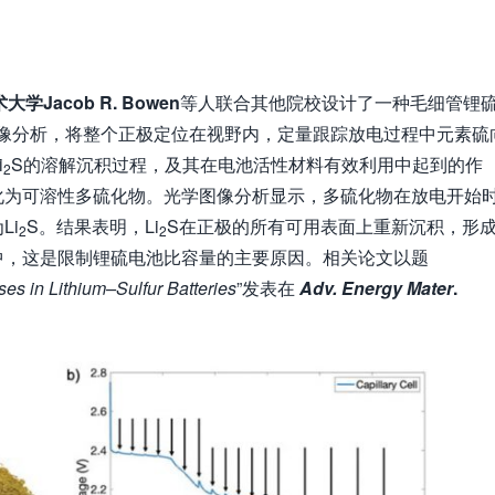
术大学
Jacob R. Bowen
等人联合其他院校设计了一种毛细管锂
学图像分析，将整个正极定位在视野内，定量跟踪放电过程中元素硫
i
S的溶解沉积过程，及其在电池活性材料有效利用中起到的作
2
化为可溶性多硫化物。光学图像分析显示，多硫化物在放电开始
Li
S。结果表明，Li
S在正极的所有可用表面上重新沉积，形
2
2
中，这是限制锂硫电池比容量的主要原因。相关论文以题
ses in Lithium–Sulfur Batteries
”发表在
Adv. Energy Mater
.