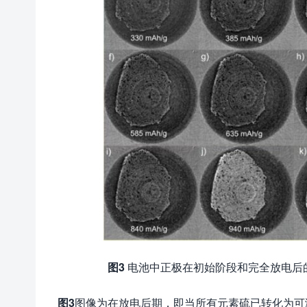
图
3
电池中正极在初始阶段和完全放电后
图
3
图像为在放电后期，即当所有元素硫已转化为可