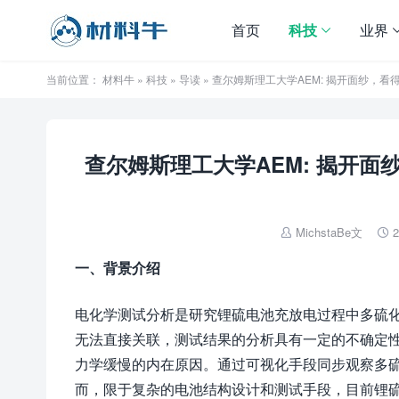
首页
科技
业界
当前位置：
材料牛
»
科技
»
导读
» 查尔姆斯理工大学AEM: 揭开面纱，看得
查尔姆斯理工大学AEM: 揭开面
MichstaBe文
2


一、背景介绍
电化学测试分析是研究锂硫电池充放电过程中多硫
无法直接关联，测试结果的分析具有一定的不确定
力学缓慢的内在原因。通过可视化手段同步观察多
而，限于复杂的电池结构设计和测试手段，目前锂