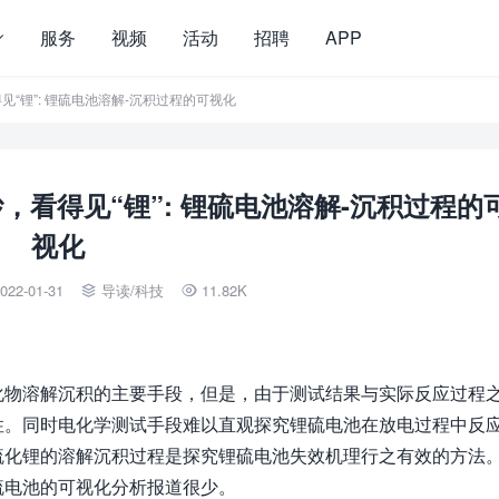
服务
视频
活动
招聘
APP
见“锂”: 锂硫电池溶解-沉积过程的可视化
纱，看得见“锂”: 锂硫电池溶解-沉积过程的
视化
022-01-31
导读
/
科技
11.82K


化物溶解沉积的主要手段，但是，由于测试结果与实际反应过程
性。同时电化学测试手段难以直观探究锂硫电池在放电过程中反
硫化锂的溶解沉积过程是探究锂硫电池失效机理行之有效的方法
硫电池的可视化分析报道很少。