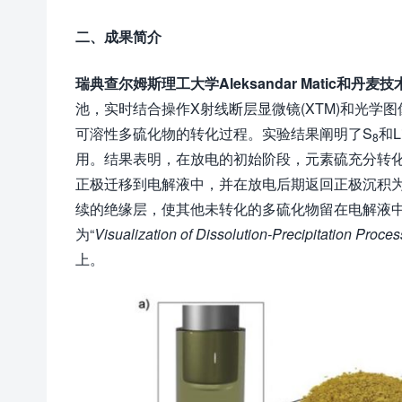
二、成果简介
瑞典查尔姆斯理工大学
Aleksandar Matic
和丹麦技
池，实时结合操作X射线断层显微镜(XTM)和光
可溶性多硫化物的转化过程。实验结果阐明了S
和L
8
用。结果表明，在放电的初始阶段，元素硫充分转
正极迁移到电解液中，并在放电后期返回正极沉积为
续的绝缘层，使其他未转化的多硫化物留在电解液
为“
Visualization of Dissolution-Precipitation Proces
上。