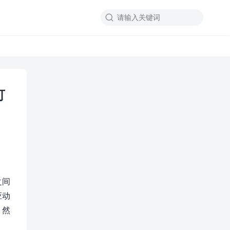

可
之间
应动
。然