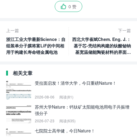
0 赞

上一篇
下一篇
浙江工业大学最新Science：自
西北大学崔斌Chem. Eng. J.：
组装单分子膜将富LiF的中间相
基于芯-壳结构构建的钛酸铋钠
用于构建长寿命锂金属电池
基宽温储能陶瓷材料的界面与
缺陷调控研究
相关文章
受拉面启发！清华大学，今日重磅Nature！
2026-08-06
阅读(81)
苏州大学Nature：钙钛矿太阳能电池用电子共振增
强分子
2026-07-23
阅读(635)
七院院士高华健，今日Nature！