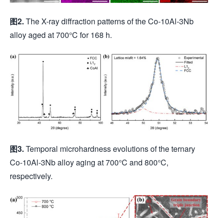
图
2.
The X-ray diffraction patterns of the Co-10Al-3Nb
alloy aged at 700°C for 168 h.
图
3.
Temporal microhardness evolutions of the ternary
Co-10Al-3Nb alloy aging at 700°C and 800°C,
respectively.