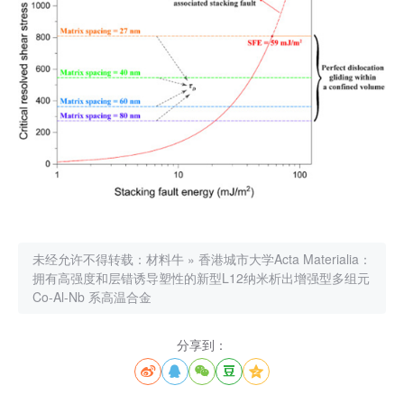
未经允许不得转载：
材料牛
»
香港城市大学Acta Materialia：
拥有高强度和层错诱导塑性的新型L12纳米析出增强型多组元
Co-Al-Nb 系高温合金
分享到：




