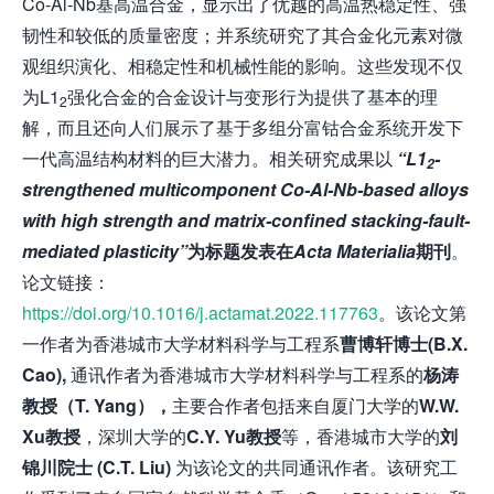
Co-Al-Nb基高温合金，显示出了优越的高温热稳定性、强
韧性和较低的质量密度；并系统研究了其合金化元素对微
观组织演化、相稳定性和机械性能的影响。这些发现不仅
为L1
强化合金的合金设计与变形行为提供了基本的理
2
解，而且还向人们展示了基于多组分富钴合金系统开发下
一代高温结构材料的巨大潜力。相关研究成果以
“
L1
-
2
strengthened multicomponent Co-Al-Nb-based alloys
with high strength and matrix-confined stacking-fault-
mediated plasticity”
为标题发表在
Acta Materialia
期刊
。
论文链接：
https://doi.org/10.1016/j.actamat.2022.117763
。该论文第
一作者为香港城市大学材料科学与工程系
曹博轩博士
(B.X.
Cao),
通讯作者为香港城市大学材料科学与工程系的
杨涛
教授（
T. Yang
），
主要合作者包括来自厦门大学的
W.W.
Xu
教授
，深圳大学的
C.Y. Yu
教授
等，香港城市大学的
刘
锦川院士
(C.T. Liu)
为该论文的共同通讯作者。该研究工