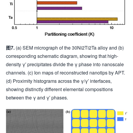
图
7.
(a) SEM micrograph of the 30Ni2Ti2Ta alloy and (b)
corresponding schematic diagram, showing that high-
density γ′ precipitates divide the γ phase into nanoscale
channels. (c) Ion maps of reconstructed nanotips by APT.
(d) Proximity histograms across the γ/γ′ interfaces,
showing distinctly different elemental compositions
between the γ and γ′ phases.