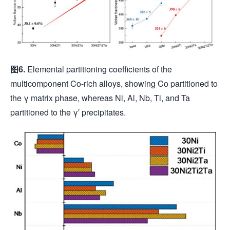
图
6.
Elemental partitioning coefficients of the
multicomponent Co-rich alloys, showing Co partitioned to
the γ matrix phase, whereas Ni, Al, Nb, Ti, and Ta
partitioned to the γ′ precipitates.