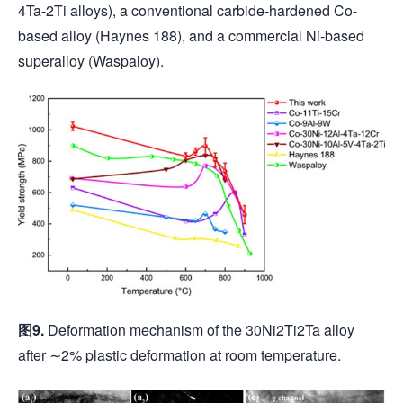
4Ta-2Ti alloys), a conventional carbide-hardened Co-
based alloy (Haynes 188), and a commercial Ni-based
superalloy (Waspaloy).
图
9.
Deformation mechanism of the 30Ni2Ti2Ta alloy
after ∼2% plastic deformation at room temperature.