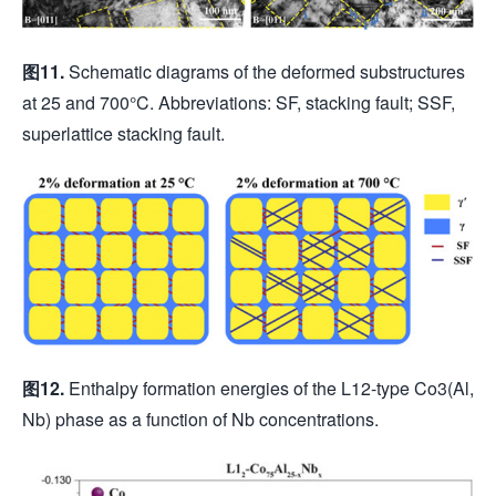
图
11.
Schematic diagrams of the deformed substructures
at 25 and 700°C. Abbreviations: SF, stacking fault; SSF,
superlattice stacking fault.
图
12.
Enthalpy formation energies of the L12-type Co3(Al,
Nb) phase as a function of Nb concentrations.