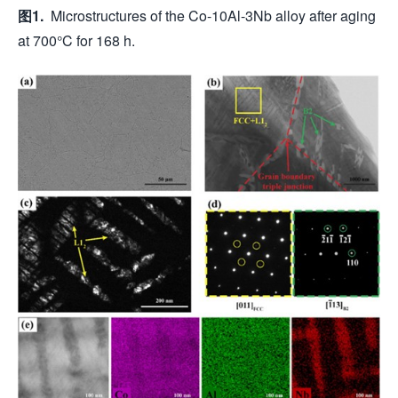
图
1.
Microstructures of the Co-10Al-3Nb alloy after aging
at 700°C for 168 h.