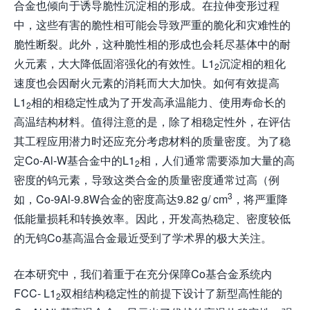
合金也倾向于诱导脆性沉淀相的形成。在拉伸变形过程
中，这些有害的脆性相可能会导致严重的脆化和灾难性的
脆性断裂。此外，这种脆性相的形成也会耗尽基体中的耐
火元素，大大降低固溶强化的有效性。L1
沉淀相的粗化
2
速度也会因耐火元素的消耗而大大加快。如何有效提高
L1
相的相稳定性成为了开发高承温能力、使用寿命长的
2
高温结构材料。值得注意的是，除了相稳定性外，在评估
其工程应用潜力时还应充分考虑材料的质量密度。为了稳
定Co-Al-W基合金中的L1
相，人们通常需要添加大量的高
2
密度的钨元素，导致这类合金的质量密度通常过高（例
3
如，Co-9Al-9.8W合金的密度高达9.82 g/ cm
，将严重降
低能量损耗和转换效率。因此，开发高热稳定、密度较低
的无钨Co基高温合金最近受到了学术界的极大关注。
在本研究中，我们着重于在充分保障Co基合金系统内
FCC- L1
双相结构稳定性的前提下设计了新型高性能的
2