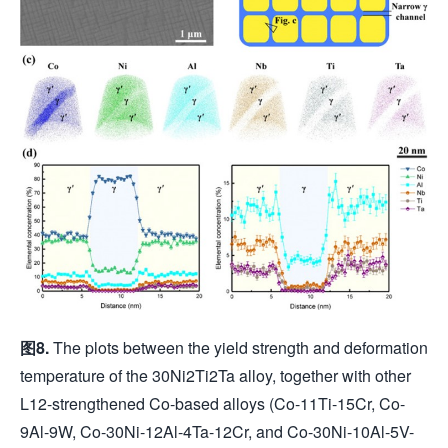
图
8.
The plots between the yield strength and deformation
temperature of the 30Ni2Ti2Ta alloy, together with other
L12-strengthened Co-based alloys (Co-11Ti-15Cr, Co-
9Al-9W, Co-30Ni-12Al-4Ta-12Cr, and Co-30Ni-10Al-5V-