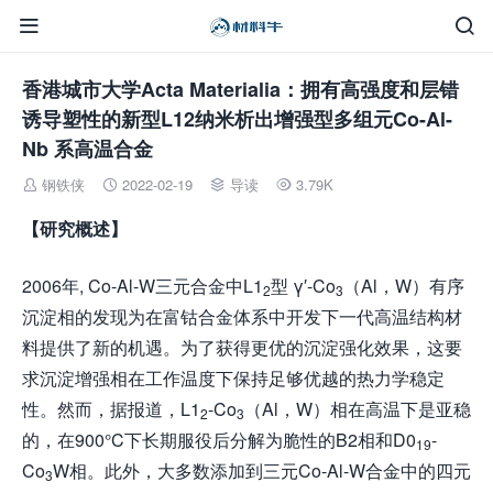


香港城市大学Acta Materialia：拥有高强度和层错
诱导塑性的新型L12纳米析出增强型多组元Co-Al-
Nb 系高温合金
钢铁侠
2022-02-19
导读
3.79K




【研究概述】
2006年, Co-Al-W三元合金中L1
型 γ′-Co
（Al，W）有序
2
3
沉淀相的发现为在富钴合金体系中开发下一代高温结构材
料提供了新的机遇。为了获得更优的沉淀强化效果，这要
求沉淀增强相在工作温度下保持足够优越的热力学稳定
性。然而，据报道，L1
-Co
（Al，W）相在高温下是亚稳
2
3
的，在900°C下长期服役后分解为脆性的B2相和D0
-
19
Co
W相。此外，大多数添加到三元Co-Al-W合金中的四元
3