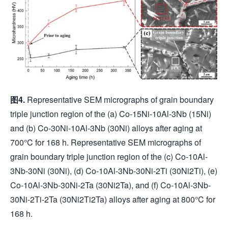
图
4.
Representative SEM micrographs of grain boundary
triple junction region of the (a) Co-15Ni-10Al-3Nb (15Ni)
and (b) Co-30Ni-10Al-3Nb (30Ni) alloys after aging at
700°C for 168 h. Representative SEM micrographs of
grain boundary triple junction region of the (c) Co-10Al-
3Nb-30Ni (30Ni), (d) Co-10Al-3Nb-30Ni-2Ti (30Ni2Ti), (e)
Co-10Al-3Nb-30Ni-2Ta (30Ni2Ta), and (f) Co-10Al-3Nb-
30Ni-2Ti-2Ta (30Ni2Ti2Ta) alloys after aging at 800°C for
168 h.