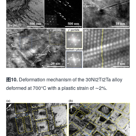
图
10.
Deformation mechanism of the 30Ni2Ti2Ta alloy
deformed at 700°C with a plastic strain of ∼2%.