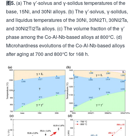
图
5.
(a) The γ′-solvus and γ-solidus temperatures of the
base, 15Ni, and 30Ni alloys. (b) The γ′-solvus, γ-solidus,
and liquidus temperatures of the 30Ni, 30Ni2Ti, 30Ni2Ta,
and 30Ni2Ti2Ta alloys. (c) The volume fraction of the γ′
phase among the Co-Al-Nb-based alloys at 800°C. (d)
Microhardness evolutions of the Co-Al-Nb-based alloys
after aging at 700 and 800°C for 168 h.