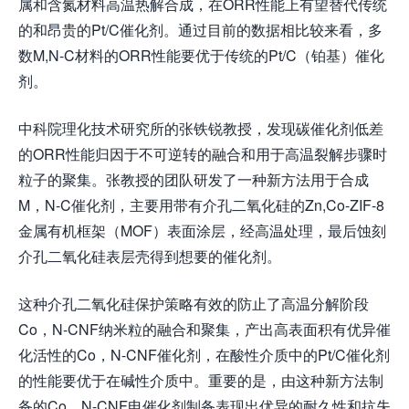
属和含氮材料高温热解合成，在ORR性能上有望替代传统
的和昂贵的Pt/C催化剂。通过目前的数据相比较来看，多
数M,N-C材料的ORR性能要优于传统的Pt/C（铂基）催化
剂。
中科院理化技术研究所的张铁锐教授，发现碳催化剂低差
的ORR性能归因于不可逆转的融合和用于高温裂解步骤时
粒子的聚集。张教授的团队研发了一种新方法用于合成
M，N-C催化剂，主要用带有介孔二氧化硅的Zn,Co-ZIF-8
金属有机框架（MOF）表面涂层，经高温处理，最后蚀刻
介孔二氧化硅表层壳得到想要的催化剂。
这种介孔二氧化硅保护策略有效的防止了高温分解阶段
Co，N-CNF纳米粒的融合和聚集，产出高表面积有优异催
化活性的Co，N-CNF催化剂，在酸性介质中的Pt/C催化剂
的性能要优于在碱性介质中。重要的是，由这种新方法制
备的Co，N-CNF电催化剂制备表现出优异的耐久性和抗失