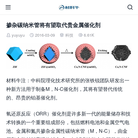


掺杂碳纳米管将有望取代贵金属催化剂
yuyuyu
2016-03-09
科技
6.61K




材料牛注：中科院理化技术研究所的张铁锐团队研发出一
种新方法用于制备M，N-C催化剂，其将有望替代传统
的、昂贵的铂基催化剂。
氧还原反应（ORR）催化剂是许多新一代的能量储存和技
术转换的一个重要组成部分，包括燃料电池和金属空气电
池。金属和氮共掺杂金属性碳纳米管（M，N-C），由金