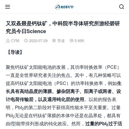


又双叒叕是钙钛矿，中科院半导体研究所游经碧研
究员今日Science
CYM
2022-07-29
导读
5.95K




【导读】
聚焦钙钛矿太阳能电池的发展，其功率转换效率（PCE）
一直是全世界研究者关注的焦点。其中，有几种策略可以
提高钙钛矿太阳能电池（PSC）的功率转换效率，例如
生
长具有高结晶度的薄膜、掺杂阴离子、阳离子或两者
、
设
计电荷传输层，以及通用钝化层
的
使用
。以前的报告表
明，PbI
的第二阶段对于获得高性能水平至关重要。过量
2
PbI
无论是在钙钛矿薄膜的本体中还是在晶界处，都具有
2
由I型能带排列形成的钝化效应。然而，
过量的PbI
过于活
2