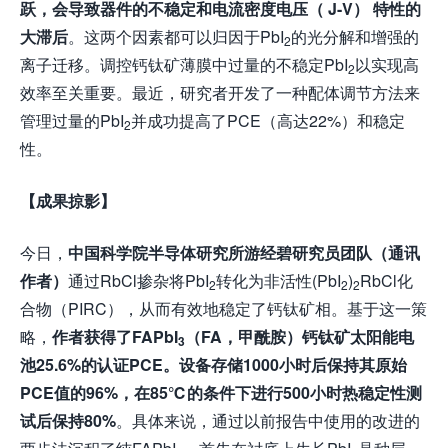
跃，会导致器件的不稳定和电流密度电压（ J-V） 特性的
大滞后
。这两个因素都可以归因于PbI
的光分解和增强的
2
离子迁移。调控钙钛矿薄膜中过量的不稳定PbI
以实现高
2
效率至关重要。最近，研究者开发了一种配体调节方法来
管理过量的PbI
并成功提高了PCE（高达22%）和稳定
2
性。
【成果掠影】
今日，
中国科学院半导体研究所游经碧研究员团队
（通讯
作者）
通过RbCl掺杂将PbI
转化为非活性(PbI
)
RbCl化
2
2
2
合物（PIRC），从而有效地稳定了钙钛矿相。基于这一策
略，
作者获得了FAPbI
（FA，甲酰胺）钙钛矿太阳能电
3
池25.6%的认证PCE。设备存储1000小时后保持其原始
PCE值的96%，在85
℃
的条件下进行500小时热稳定性测
试后保持80%
。具体来说，通过以前报告中使用的改进的