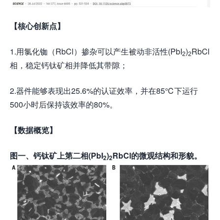
【核心创新点】
1.用氯化铷（RbCl）掺杂可以产生被动非活性(PbI
)
RbCl
2
2
相，稳定钙钛矿相并降低其带隙；
2.器件能够表现出25.6%的认证效率，并在85℃下运行
500小时后保持该效率的80%。
【数据概览】
图
一
、钙钛矿上第二相
(PbI
)
RbCl
的微观结构和形貌。
2
2