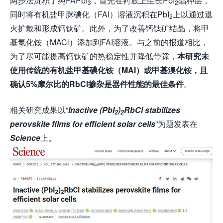
两步法沉积了纯FAPbI
，首先在衬底上生长PbI
晶种层，
3
2
同时将有机盐甲脒碘化（FAI）溶液沉积在PbI
上以通过退
2
火扩散和形成钙钛矿。此外，为了改善钙钛矿结晶，将甲
基氯化铵（MACl）添加到FAI溶液。与之前的报道相比，
为了尽可能提高钙钛矿的热稳定性并降低带隙，
本研究未
使用传统的有机盐甲基碘化铵（MAI）或甲基溴化铵，且
确认5%摩尔比的RbCl掺杂是器件性能的最佳条件
。
相关研究成果以“
Inactive (PbI
)
RbCl stabilizes
2
2
perovskite films for efficient solar cells
”为题发表在
Science
上。