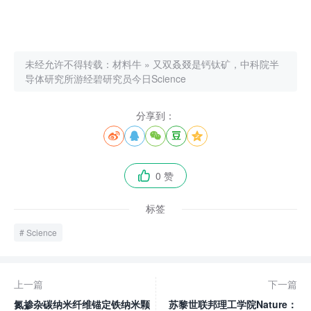
未经允许不得转载：
材料牛
»
又双叒叕是钙钛矿，中科院半
导体研究所游经碧研究员今日Science
分享到：





0 赞

标签
Science
上一篇
下一篇
氮掺杂碳纳米纤维锚定铁纳米颗
苏黎世联邦理工学院Nature：