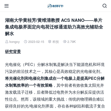


湖南大学黄桂芳/黄维清教授 ACS NANO——单片
集成电极界面定向电荷迁移通道助力高效光辅助全
解水
kongxy
2023-02-15
科技
2.79K




研究背景
光电催化（PEC）分解水制氢是解决当下能源危机和环境
污染的前沿技术之一，其核心是高效稳定的光电催化剂。
将光催化剂和电催化剂集成在一个电极上是提高
PEC
分解
水制氢效率的一个有效策略
，其中前者有效收集太阳光并
激发载流子迁移，后者降低过电势并为水分解反应提供活
性位点。然而，该领域的重大挑战：传统的物理耦合难以
获得良好的光/电催化剂界面，存在各种缺陷和载流子复合