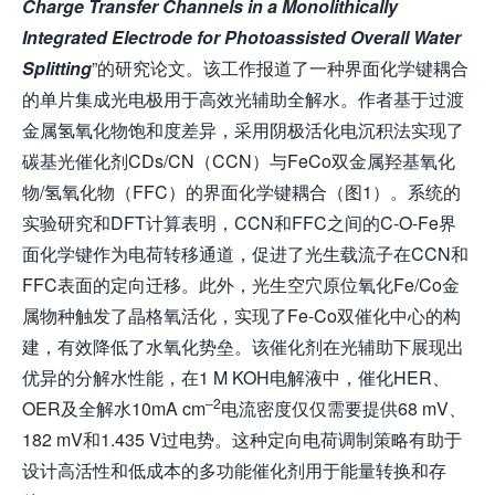
Charge Transfer Channels in a Monolithically
Integrated Electrode for Photoassisted Overall Water
Splitting
”的研究论文。该工作报道了一种界面化学键耦合
的单片集成光电极用于高效光辅助全解水。作者基于过渡
金属氢氧化物饱和度差异，采用阴极活化电沉积法实现了
碳基光催化剂CDs/CN（CCN）与FeCo双金属羟基氧化
物/氢氧化物（FFC）的界面化学键耦合（图1）。系统的
实验研究和DFT计算表明，CCN和FFC之间的C-O-Fe界
面化学键作为电荷转移通道，促进了光生载流子在CCN和
FFC表面的定向迁移。此外，光生空穴原位氧化Fe/Co金
属物种触发了晶格氧活化，实现了Fe-Co双催化中心的构
建，有效降低了水氧化势垒。该催化剂在光辅助下展现出
优异的分解水性能，在1 M KOH电解液中，催化HER、
–
2
OER及全解水10mA cm
电流密度仅仅需要提供68 mV、
182 mV和1.435 V过电势。这种定向电荷调制策略有助于
设计高活性和低成本的多功能催化剂用于能量转换和存