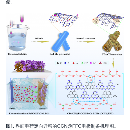
储。
图
1
.
界面电荷定向迁移的CCN@FFC电极制备机理图。