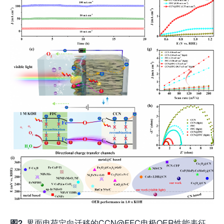
图2.
界面电荷定向迁移的CCN@FFC电极OER性能表征、