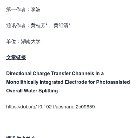
第一作者：李波
通讯作者：黄桂芳*， 黄维清*
单位：湖南大学
文章链接
Directional Charge Transfer Channels in a
Monolithically Integrated Electrode for Photoassisted
Overall Water Splitting
https://doi.org/10.1021/acsnano.2c09659