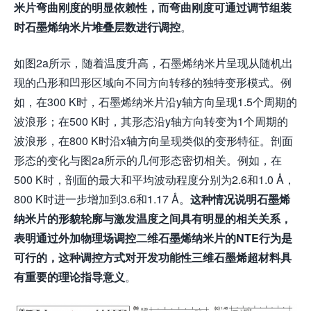
米
片弯曲刚度的明显依赖性，
而弯曲刚度可通过调节组装
时石墨烯纳米片堆叠层数进行调控
。
如图2a所示，随着温度升高，石墨烯纳米片呈现从随机出
现的凸形和凹形区域向不同方向转移的独特变形模式。例
如，在300 K时，石墨烯纳米片沿y轴方向呈现1.5个周期的
波浪形；在500 K时，其形态沿y轴方向转变为1个周期的
波浪形，在800 K时沿x轴方向呈现类似的变形特征。剖面
形态的变化与图2a所示的几何形态密切相关。例如，在
500 K时，剖面的最大和平均波动程度分别为2.6和1.0 Å，
800 K时进一步增加到3.6和1.17 Å。
这种情况说明石墨烯
纳米片的
形貌轮廓与激发温度之间
具有明显的相关关系
，
表明通过
外加
物理场调控二维石墨烯
纳米
片的NTE行为是
可行的，这种调控
方式
对开发功能性
三维
石墨烯超材料
具
有重要的理论指导意义
。