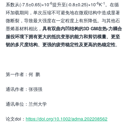
-6
-6
-1
系数从(-7.5±0.65)×10
提升至(-0.8±0.25)×10
K
。在循
环加载期间，单次压缩不可避免地在微观结构中造成显著
微断裂，导致最大强度在一定程度上有所降低。与其他石
墨烯基材料相比，
具有
双曲内凹结构的
3D GM在
热-力耦合
服役环境
下
拥有
更大的
抵抗变形的能力和
剪切模量、更坚
韧的
多尺度
结构、
更强
的疲劳稳定性
及
更高的
热稳定性
。
第一作者：何 鹏
通讯作者：张强强
通讯单位：兰州大学
论文doi：
https://doi.org/10.1002/adma.202208562