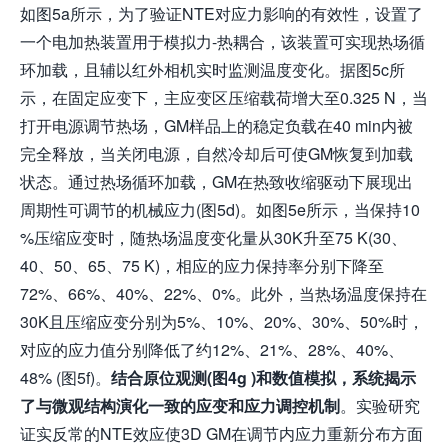
如图5a所示，为了验证NTE对应力影响的有效性，设置了
一个电加热装置用于模拟力-热耦合，该装置可实现热场循
环加载，且辅以红外相机实时监测温度变化。据图5c所
示，在固定应变下，主应变区压缩载荷增大至0.325 N，当
打开电源调节热场，GM样品上的稳定负载在40 min内被
完全释放，当关闭电源，自然冷却后可使GM恢复到加载
状态。通过热场循环加载，GM在热致收缩驱动下展现出
周期性可调节的机械应力(图5d)。如图5e所示，当保持10
%压缩应变时，随热场温度变化量从30K升至75 K(30、
40、50、65、75 K)，相应的应力保持率分别下降至
72%、66%、40%、22%、0%。此外，当热场温度保持在
30K且压缩应变分别为5%、10%、20%、30%、50%时，
对应的应力值分别降低了约12%、21%、28%、40%、
48% (图5f)。
结合
原位观测(图4g )和数值模拟，
系统揭示
了与微观结构演化一致的应变和应力调控机制
。实验研究
证实反常的NTE效应使3D GM在调节内应力重新分布方面