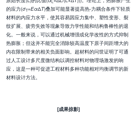
原始长度(L)的比值(
α
=ΔL/(L×ΔT)))。理论上，热膨胀产生
L
的应力(
σ
=
Eα
Δ
T
)叠加可能显著提高热-力耦合条件下轻质
T
材料的内应力水平，使其容易因应力集中、塑性变形、裂
纹扩展、疲劳失效等现象导致力学性能和结构鲁棒性的退
化。一般来说，可以通过机械增强或化学改性的方式抑制
热膨胀；但这并不能完全消除较高温度下原子间距增大的
内在限制带来的相关负面影响。超材料的问世证明了可通
过人工设计多尺度微结构以调控材料对物理场激发的响
应，这是一种可促进工程材料多种功能相对均衡调节的新
材料设计方法。
[成果掠影]