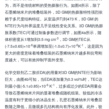
为，而不是传统材料的受热膨胀行为。如图4所示，除了
石墨烯纳米片的堆叠组装外，3D GM的热膨胀特性强烈依
赖于多尺度结构特征。从室温(RT)到473 K，3D GM 的
NTE行为与外界温度几乎呈线性变化关系。3D GM的热膨
胀系数(TEC)可通过制备参数进行调节，如图4a所示，随
-3
体积密度从1增加到3.5 mg cm
，3D GM的TEC从
-6
-6
-1
(-7.5±0.65)×10
单调增加至(-1.0±0.7)×10
K
，这是因为
更大的密度意味着堆叠组装的石墨烯纳米片越多和抗弯刚
度越大，可以有效抑制平面外变形。
化学交联剂乙二胺(EDA)的用量对3D GM的NTE行为影响
巨大，由图4b可知，当EDA添加量为0.3 vol%时，TEC达
-6
-1
到最小值(-5.1±0.85)×10
K
，过多或过少的EDA用量会
导致石墨烯纳米片间的显著堆叠或随机组装。较低的冷冻
温度有利于更细小的冰晶生长，孔壁石墨烯纳米片堆叠层
数随之降低，且微观多孔结构将向有序化发展。此外，较