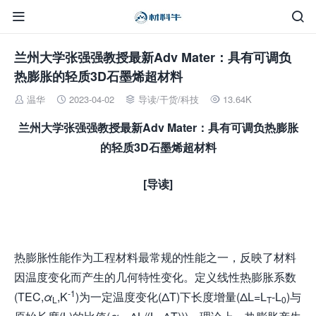


兰州大学张强强教授最新Adv Mater：具有可调负
热膨胀的轻质3D石墨烯超材料
温华
2023-04-02
导读
/
干货
/
科技
13.64K




兰州大学张强强教授最新Adv Mater：具有可调负热膨胀
的轻质3D石墨烯超材料
[导读]
热膨胀性能作为工程材料最常规的性能之一，反映了材料
因温度变化而产生的几何特性变化。定义线性热膨胀系数
-1
(TEC,
α
,K
)为一定温度变化(ΔT)下长度增量(ΔL=L
-L
)与
L
T
0