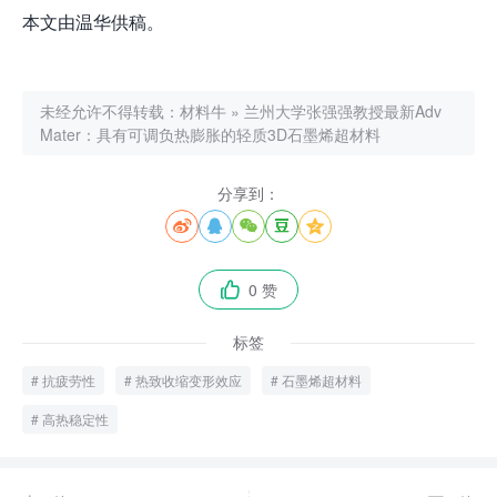
本文由温华供稿。
未经允许不得转载：
材料牛
»
兰州大学张强强教授最新Adv
Mater：具有可调负热膨胀的轻质3D石墨烯超材料
分享到：





0 赞

标签
抗疲劳性
热致收缩变形效应
石墨烯超材料
高热稳定性