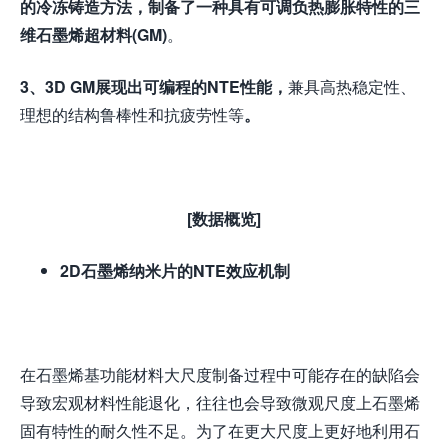
的冷冻铸造方法，
制备了一种具有可调负热膨胀
特性
的
三
维
石墨烯超材料(GM)
。
3
、
3D GM
展现出可编程的
NTE
性能
，
兼具高热稳定性、
理想的结构鲁棒性和抗疲劳性等
。
[数据概览]
2D石墨烯
纳米
片的NTE效应
机制
在石墨烯基功能材料大尺度制备过程中可能存在的缺陷会
导致宏观材料性能退化，往往也会导致微观尺度上石墨烯
固有特性的耐久性不足。为了在更大尺度上更好地利用石