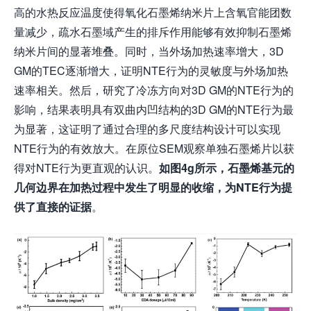
高的水热反应温度使得氧化石墨烯纳米片上含氧官能团数
量减少，疏水石墨域产生的排斥作用能够有效抑制石墨烯
纳米片间的显著堆叠。同时，当外场加热速率增大，3D
GM的TEC逐渐增大，证明NTE行为的灵敏度与外场加热
速率相关。然后，研究了冷冻方向对3D GM的NTE行为的
影响，结果表明具有双曲内凹结构的3D GM的NTE行为最
为显著，这证明了通过合理的多尺度结构设计可以实现
NTE行为的有效放大。在原位SEM观察单独石墨烯片以获
得对NTE行为更直观的认识。
如图4g所示，石墨烯
基元
的
几何边界在加热过程中发生了明显的收缩，为
N
TE
行为
提
供了直接的证据
。