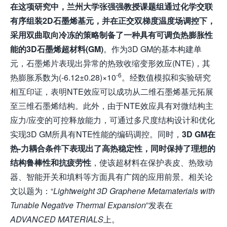
在这项研究中，兰州大学张强强教授课题组通过
化学交联
有序
组装2D石墨烯
基元
，
并
在正交
双
梯度温度
场调控
下，
采用双曲取向冷冻的策略制备了一种具有
可调
负热膨胀
性
能
的3D石墨烯超材料(GM)
。作为3D GM的基本构建单
元，石墨烯片表现出异常的热致收缩变形效应(NTE)，其
-6
热膨胀系数为(-6.12±0.28)×10
。经数值模拟和实验研究
相互印证，表明NTE效应可以成功从二维石墨烯基元拓展
至三维石墨烯结构。此外，由于NTE效应具有对微结构主
应力/应变的可控释放能力，可通过多尺度结构设计和优化
实现3D GM所具有NTE性能的编码调控。同时，
3D GM在
热-力耦合条件下表现出
了
高热稳定性，同时保持了理想的
结构鲁棒性和抗疲劳性
，使该超材料在保护表皮、热致动
器、智能开关和填料等方面具有广阔的应用前景。相关论
文以题为：“
Lightweight 3D Graphene Metamaterials with
Tunable Negative Thermal Expansion
”发表在
ADVANCED MATERIALS
上。