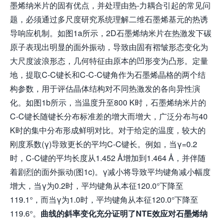
墨烯纳米片的固有优点，并处理由热-力耦合引起的常见问
题，必须通过多尺度研究系统理解二维石墨烯基元的热诱
导响应机制。如图1a所示，2D石墨烯纳米片在热激发下碳
原子表现出明显的面外振动，导致由固有褶皱形态变化为
大尺度波浪形态，几何特征由原本的凹形变为凸形。定量
地，提取C-C键长和C-C-C键角作为石墨烯晶格的两个结
构参数，用于评估晶体结构对不同热激发的各向异性演
化。如图1b所示，当温度升至800 K时，石墨烯纳米片的
C-C键长随键长分布标准差的增大而增大，广泛分布与40
K时的集中分布形成鲜明对比。对于给定的温度，较大的
刚度系数(γ)导致更长的平均C-C键长。例如，当γ=0.2
时，C-C键的平均长度从1.452 Å增加到1.464 Å，并伴随
着剧烈的面外振动(图1c)。γ减小将导致平均键角减小幅度
增大，当γ为0.2时，平均键角从本征120.0°下降至
119.1°，而当γ为1.0时，平均键角从本征120.0°下降至
119.6°。
曲线的斜率变化
充分证明
了NTE效应对石墨烯
纳