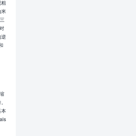
规粗
纳米
三
对
的逆
和
缩
转。
基本
ls