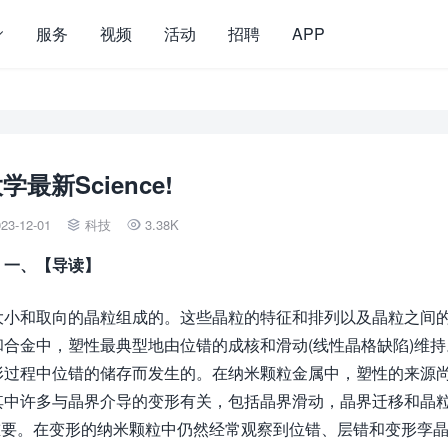
服务
视频
活动
招聘
APP
学最新Science!
23-12-01
科技
3.38K


一、【导读】
大小和取向的晶粒组成的。这些晶粒的特征和排列以及晶粒之间
合金中，塑性最典型地由位错的成核和滑动(线性晶格缺陷)维持
形过程中位错的储存而发生的。在纳米颗粒金属中，塑性的来源
其中许多与晶界介导的变形有关，包括晶界滑动，晶界迁移和晶
较重要。在变形的纳米颗粒中仍然经常观察到位错、层错和变形孪