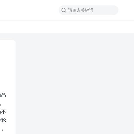

的晶
。
尚不
粒轮
晶，