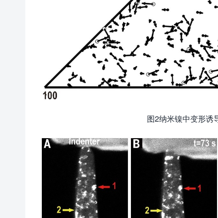
图2纳米镍中变形诱导晶