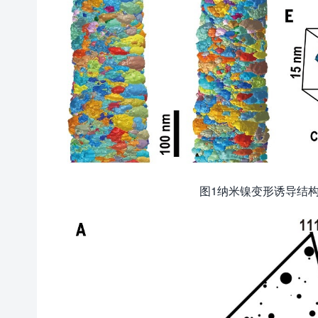
图1纳米镍变形诱导结构变化