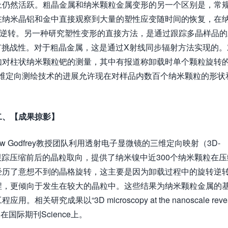
上仍然活跃。粗晶金属和纳米颗粒金属变形的另一个区别是，常
在纳米晶铝和金中直接观察到大量的塑性应变随时间的恢复，在
的逆转。另一种研究塑性变形的直接方法，是通过跟踪多晶样品的
具有挑战性。对于粗晶金属，这是通过X射线同步辐射方法实现的。
如对柱状纳米颗粒钯的测量，其中有报道称卸载时单个颗粒旋转
进行三维定向测绘技术的进展允许现在对样品内数百个纳米颗粒的形状
二、【成果掠影】
 Godfrey教授团队利用透射电子显微镜的三维定向映射（3D-
跟踪压缩前后的晶粒取向，提供了纳米镍中近300个纳米颗粒在压
经历了意想不到的晶格旋转，这主要是因为卸载过程中的旋转逆
程，更倾向于发生在较大的晶粒中。这些结果为纳米颗粒金属的
成果以“3D microscopy at the nanoscale revea
ckel”发表在国际期刊Science上。