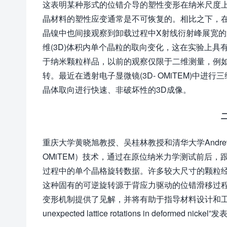
这表明某种形式的位错介导的塑性变形在纳米尺度
晶材料的塑性应变通常是不可恢复的。相比之下，
晶镍中也间接观察到卸载过程中X射线衍射峰展宽
维(3D)体积内单个晶粒的取向变化，这在实验上
于纳米颗粒样品，以前的观察仅限于二维测量，例
转。最近在透射电子显微镜(3D- OMiTEM)中
晶体取向进行快速、非破坏性的3D成像。
重庆大学黄晓旭教授、吴桂林教授和清华大学Andrew
OMiTEM）技术，通过在原位纳米力学测试前后，
过程中的单个晶格旋转数据。许多较大尺寸的颗粒
这种固有的可逆旋转源于背应力驱动的位错滑移过
变形机制提供了见解，并将有助于指导材料设计和工程应用。相关研究
unexpected lattice rotations in deformed ni