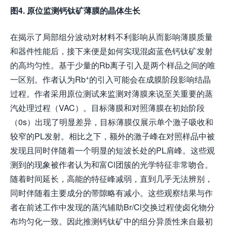
图
4.
原位监测钙钛矿薄膜的晶体生长
在揭示了局部组分波动对材料不利影响从而影响薄膜质量
和器件性能后，接下来便是如何实现混卤蓝色钙钛矿发射
的高均匀性。基于少量的Rb离子引入是两个样品之间的唯
+
一区别。作者认为Rb
的引入可能会在成膜阶段影响结晶
过程。作者采用原位测试来监测对薄膜来说至关重要的蒸
汽处理过程（VAC）。目标薄膜和对照薄膜在初始阶段
（0s）出现了明显差异，目标薄膜仅展示单个激子吸收和
较窄的PL发射。相比之下，额外的激子峰在对照样品中被
发现且同时伴随着一个明显的短波长处的PL肩峰。这些观
测到的现象被作者认为和富Cl团簇的光学特征非常吻合。
随着时间延长，高能的特征峰减弱，直到几乎无法辨别，
同时伴随着主要成分的带隙略有减小。这些观察结果与作
者在前述工作中发现的蒸汽辅助Br/Cl交换过程使卤化物分
布均匀化一致。因此推测钙钛矿中的组分异质性来自最初