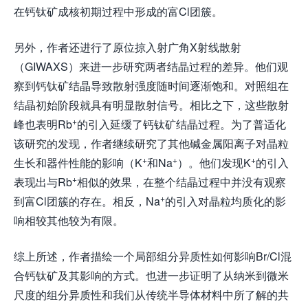
在钙钛矿成核初期过程中形成的富Cl团簇。
另外，作者还进行了原位掠入射广角X射线散射
（GIWAXS）来进一步研究两者结晶过程的差异。他们观
察到钙钛矿结晶导致散射强度随时间逐渐饱和。对照组在
结晶初始阶段就具有明显散射信号。相比之下，这些散射
+
峰也表明Rb
的引入延缓了钙钛矿结晶过程。为了普适化
该研究的发现，作者继续研究了其他碱金属阳离子对晶粒
+
+
+
生长和器件性能的影响（K
和Na
）。他们发现K
的引入
+
表现出与Rb
相似的效果，在整个结晶过程中并没有观察
+
到富Cl团簇的存在。相反，Na
的引入对晶粒均质化的影
响相较其他较为有限。
综上所述，作者描绘一个局部组分异质性如何影响Br/Cl混
合钙钛矿及其影响的方式。也进一步证明了从纳米到微米
尺度的组分异质性和我们从传统半导体材料中所了解的共