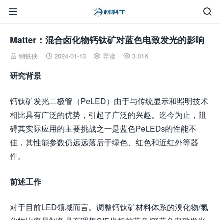


Matter：混合卤化物钙钛矿对蓝色电致发光的影响
钢铁侠
2024-01-13
导读
3.01K




研究背景
钙钛矿发光二极管（PeLED）由于与传统显示和照明技术
相比具有广泛的优势，引起了广泛的兴趣。迄今为止，阻
碍其实际应用的主要挑战之一是蓝色PeLEDs的性能不
佳，其性能参数仍远远落后于绿色、红色和近红外等器
件。
前述工作
对于目前LED领域而言。调整钙钛矿材料体系的溴化物/氯