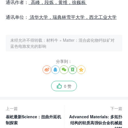
通讯作者：
高峰，
段
炼
，黄
维
，徐巍
栋
通讯单位：
清
华
大学
，瑞典林雪平大学，西北工
业
大学
未经允许不得转载：
材料牛
»
Matter：混合卤化物钙钛矿对
蓝色电致发光的影响
分享到：





0 赞

上一篇
下一篇
崔屹最新Science：扭曲外延机
Advanced Materials: 多拓扑
制探索
结构的轻质高强钛合金机械超