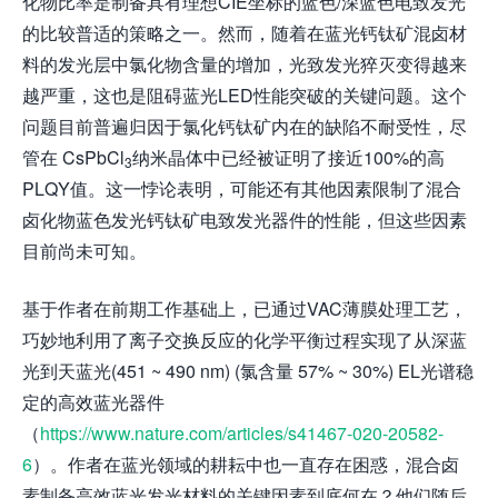
化物比率是制备具有理想CIE坐标的蓝色/深蓝色电致发光
的比较普适的策略之一。然而，随着在蓝光钙钛矿混卤材
料的发光层中氯化物含量的增加，光致发光猝灭变得越来
越严重，这也是阻碍蓝光LED性能突破的关键问题。这个
问题目前普遍归因于氯化钙钛矿内在的缺陷不耐受性，尽
管在 CsPbCl
纳米晶体中已经被证明了接近100%的高
3
PLQY值。这一悖论表明，可能还有其他因素限制了混合
卤化物蓝色发光钙钛矿电致发光器件的性能，但这些因素
目前尚未可知。
基于作者在前期工作基础上，已通过VAC薄膜处理工艺，
巧妙地利用了离子交换反应的化学平衡过程实现了从深蓝
光到天蓝光(451 ~ 490 nm) (氯含量 57% ~ 30%) EL光谱稳
定的高效蓝光器件
（
https://www.nature.com/articles/s41467-020-20582-
6
）。作者在蓝光领域的耕耘中也一直存在困惑，混合卤
素制备高效蓝光发光材料的关键因素到底何在？他们随后