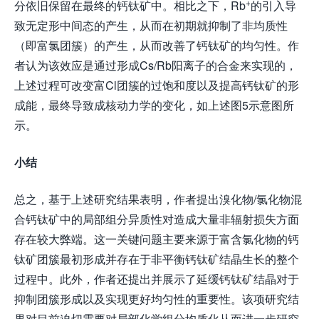
+
分依旧保留在最终的钙钛矿中。相比之下，Rb
的引入导
致无定形中间态的产生，从而在初期就抑制了非均质性
（即富氯团簇）的产生，从而改善了钙钛矿的均匀性。作
者认为该效应是通过形成Cs/Rb阳离子的合金来实现的，
上述过程可改变富Cl团簇的过饱和度以及提高钙钛矿的形
成能，最终导致成核动力学的变化，如上述图5示意图所
示。
小结
总之，基于上述研究结果表明，作者提出溴化物/氯化物混
合钙钛矿中的局部组分异质性对造成大量非辐射损失方面
存在较大弊端。这一关键问题主要来源于富含氯化物的钙
钛矿团簇最初形成并存在于非平衡钙钛矿结晶生长的整个
过程中。此外，作者还提出并展示了延缓钙钛矿结晶对于
抑制团簇形成以及实现更好均匀性的重要性。该项研究结
果对目前迫切需要对局部化学组分均质化从而进一步研究