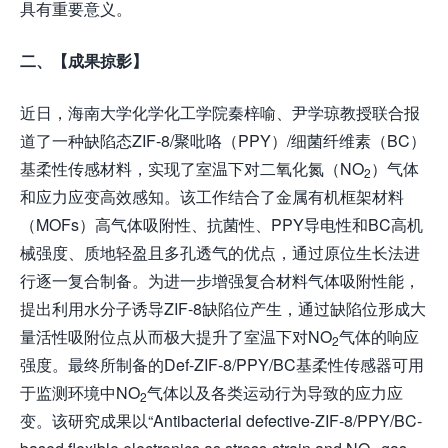
具有重要意义。
二、【成果掠影】
近日，海南大学化学化工学院秦梓喻、尹学琼教授联合报
道了一种缺陷态ZIF-8/聚吡咯（PPY）/细菌纤维素（BC）
基柔性传感材料，实现了室温下对二氧化氮（NO
）气体
2
和应力应变高效感知。该工作结合了金属有机框架材料
（MOFs）高气体吸附性、抗菌性、PPY导电性和BC高机
械强度、质地轻盈且多孔透气的优点，通过原位生长法进
行逐一复合制备。为进一步增强复合材料气体吸附性能，
提出利用水分子诱导ZIF-8缺陷位产生，通过缺陷位形成大
量活性吸附位点从而极大提升了室温下对NO
气体的响应
2
强度。最终所制备的Def-ZIF-8/PPY/BC基柔性传感器可用
于监测环境中NO
气体以及各类运动行为导致的应力应
2
变。该研究成果以“Antibacterial defective-ZIF-8/PPY/BC-