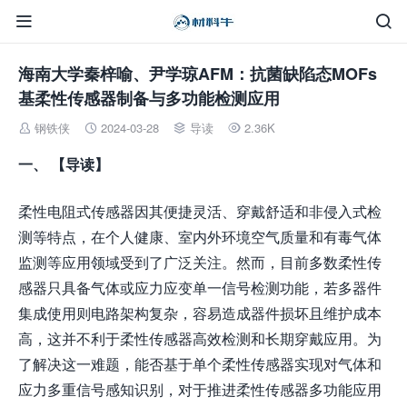


海南大学秦梓喻、尹学琼AFM：抗菌缺陷态MOFs
基柔性传感器制备与多功能检测应用
钢铁侠
2024-03-28
导读
2.36K




一、
【导读】
柔性电阻式传感器因其便捷灵活、穿戴舒适和非侵入式检
测等特点，在个人健康、室内外环境空气质量和有毒气体
监测等应用领域受到了广泛关注。然而，目前多数柔性传
感器只具备气体或应力应变单一信号检测功能，若多器件
集成使用则电路架构复杂，容易造成器件损坏且维护成本
高，这并不利于柔性传感器高效检测和长期穿戴应用。为
了解决这一难题，能否基于单个柔性传感器实现对气体和
应力多重信号感知识别，对于推进柔性传感器多功能应用