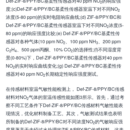
Def-ZIF-8/PPY/BC基柔性传感器对40 ppm NO
的响应强
2
度;(c)Def-ZIF-8/PPY/BC基柔性传感器室温下对不同NO
2
浓度(5-80 ppm)的实时电阻响应曲线;(d) ZIF-8/PPY/BC和
Def-ZIF-8/PPY/BC基柔性传感器室温下对不同NO
浓度(5-
2
80 ppm)的响应强度比较;(e) Def-ZIF-8/PPY/BC基柔性传
感器对各种气体(10 ppm NO
、100 ppm NH
、200 ppm
2
3
C
H
、500 ppm丙酮、10% CO
)的选择性;(f)不同湿度背
2
4
2
景(0-80%)下，Def-ZIF-8/PPY/BC基柔性传感器对40 ppm
NO
的实时响应曲线变化;(g) Def-ZIF-8/PPY/BC基柔性传
2
感器对40 ppm NO
长期稳定性响应强度测试。
2
在传感材料室温气敏性能检测上， Def-ZIF-8/PPY/BC传感
材料对NO
气体的室温传感性能如图3所示。首先，通过考
2
察不同工艺条件下Def-ZIF-8/PPY/BC传感材料气敏性能表
现情况，优化材料制备工艺。其次，气敏测试结果也表明
所制备的Def-ZIF-8/PPY/BC对不同浓度NO
的气敏响应强
2
度显著高于未经过水处理的ZIF-8/PPY/BC传感材料。这表