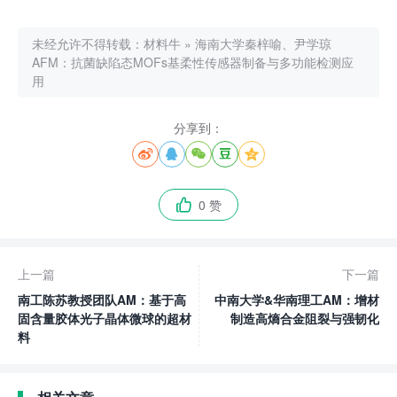
未经允许不得转载：
材料牛
»
海南大学秦梓喻、尹学琼
AFM：抗菌缺陷态MOFs基柔性传感器制备与多功能检测应
用
分享到：





0 赞

上一篇
下一篇
南工陈苏教授团队AM：基于高
中南大学&华南理工AM：增材
固含量胶体光子晶体微球的超材
制造高熵合金阻裂与强韧化
料