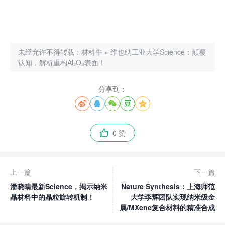
未经允许不得转载：
材料牛
»
维也纳工业大学Science：颠覆
认知，解析重构Al₂O₃表面！
分享到：





0 赞

上一篇
下一篇
潘晓晴最新Science，揭示纳米
Nature Synthesis：上海师范
晶材料中的晶粒旋转机制！
大学李辉团队实现纳米级金
属/MXene复合材料的精准合成