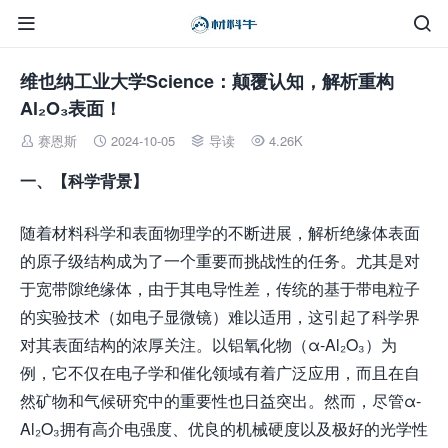


维也纳工业大学Science：颠覆认知，解析重构
Al₂O₃表面！
赛恩斯
2024-10-05
导读
4.26K




一、【科学背景】
随着材料科学和表面物理学的不断进展，解析绝缘体表面
的原子级结构成为了一个重要而挑战性的任务。尤其是对
于宽带隙绝缘体，由于其电导性差，传统的基于带电粒子
的实验技术（如电子显微镜）难以适用，这引起了科学界
对其表面结构的浓厚关注。以铝氧化物（α-Al₂O₃）为
例，它不仅在电子学和催化领域有着广泛应用，而且在自
然矿物和气候研究中的重要性也日益突出。然而，尽管α-
Al₂O₃拥有高介电强度、优良的机械硬度以及极好的光学性