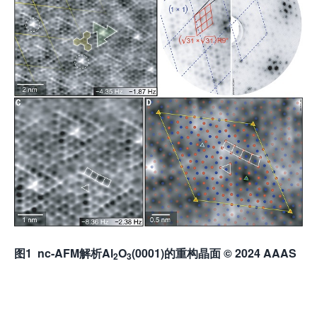
图
1 nc-AFM
解析
Al
O
(0001)
的重构晶面
© 2024 AAAS
2
3