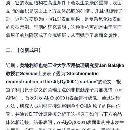
质，它的表面结构在高温条件下会发生复杂的重排，表面
晶胞的面积是表面正下方晶体晶胞的31倍，并且也旋转了
o
9
。这种改变称为( × )
R
±9°表面重构，是复杂氧化物表面
的典型示例。早期的研究表明，这种重构可能是由于表面
氧原子的脱附形成了金属铝层，从而赋予了表面金属性。
二、【创新成果】
近期，
奥地利维也纳工业大学应用物理研究所
Jan Balajka
教授
在
Science
上发表了题为“
Stoichiometric
reconstruction of the Al
O
(0001) surface
”的论文，报
2
3
道了利用原子定义的尖端顶点的非接触原子力显微镜（nc-
AFM），首次对α-Al
O
(0001)表面进行成像。通过这种
2
3
方法，研究人员能够直接观察到单个O和Al原子的横向位
置，并通过DFT计算建模分析了这些原子如何与下方的晶
体体相连接。结果表明，α-Al
O
(0001)表面重构并未发生
2
3