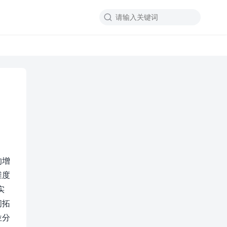

的增
维度
实
间拓
位分