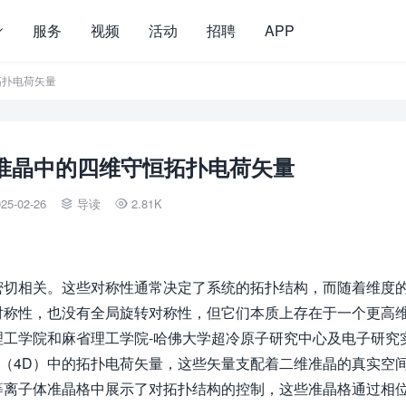
服务
视频
活动
招聘
APP
恒拓扑电荷矢量
子体准晶中的四维守恒拓扑电荷矢量
25-02-26
导读
2.81K


切相关。这些对称性通常决定了系统的拓扑结构，而随着维度
对称性，也没有全局旋转对称性，但它们本质上存在于一个更高
工学院和麻省理工学院-哈佛大学超冷原子研究中心及电子研究
，发现了四维（4D）中的拓扑电荷矢量，这些矢量支配着二维准晶的真实空
等离子体准晶格中展示了对拓扑结构的控制，这些准晶格通过相