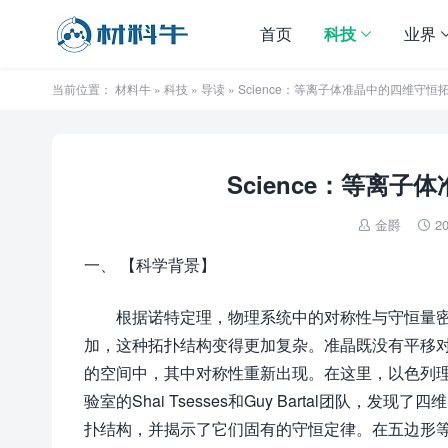
首页
科技
业界
当前位置：
材料牛
»
科技
»
导读
» Science：等离子体准晶中的四维守
Science：等离
金爵
20


一、 【科学背景】
根据诺特定理，物理系统中的对称性与守恒量密
加，这种拓扑结构变得更加复杂。准晶既没有平移
的空间中，其中对称性重新出现。在这里，以色列理
验室的Shai Tsesses和Guy Bartal团队
扑结构，并揭示了它们固有的守恒定律。在五边形