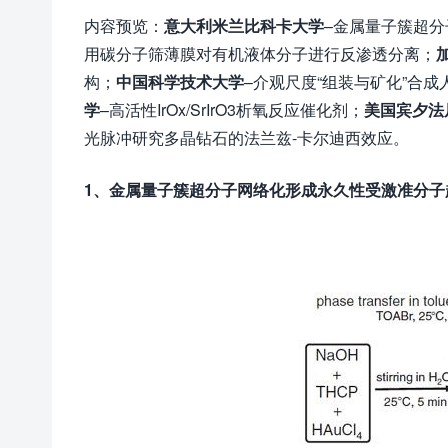
内容预览：
意大利米兰比科卡大学
–金属量子簇超
用碳分子筛薄膜对有机液体分子进行反渗透分离；
构；
中国科学技术大学
–介观尺度“组装与矿化”合成
学
–高活性IrOx/SrIrO3析氧反应催化剂；
美国宾夕法
光脉冲研究多晶钻石的法兰兹-卡尔迪西效应。
1、金属量子簇超分子网络化形成永久性受激准分子