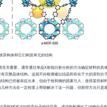
0对映异构体和它们构筑单元的结构
得至关重要。通常通过单晶X射线衍射分析的方法确定材料的具
要有完整晶体结构。这就不好检测难以结晶和存在于大的溶剂分
的结构已经被表征出来，但由于焓和熵的因素引入，使得某些材
的几种方法在一定程度上帮助解决了这一问题，但那些方法只是
。
过手性MOF-520提高分子的结晶度，成功的检测出了16种分子