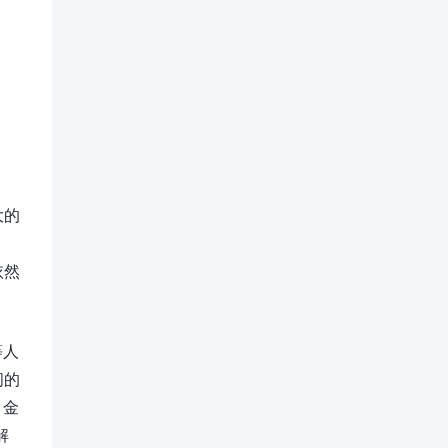
大的
依然
等人
间的
，金
解