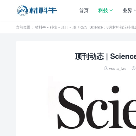
首页
科技
业界
当前位置：
材料牛
»
科技
»
顶刊
» 顶刊动态 | Science：8月材料前沿科
顶刊动态 | Sci
vesta_lws

