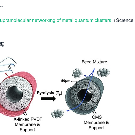
量。
upramolecular networking of metal quantum clusters
（Scienc
离