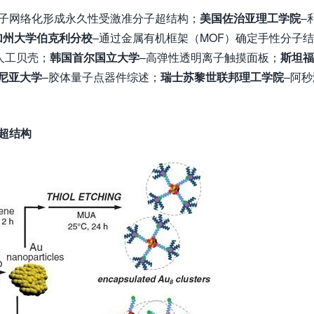
分子网络化形成永久性受激准分子超结构；
美国佐治亚理工学院
–
加州大学伯克利分校
–通过金属有机框架（MOF）确定手性分子结
人工贝壳；
韩国首尔国立大学
–高弹性透明离子触摸面板；
斯坦福
尼亚大学
–胶体量子点器件综述；
瑞士苏黎世联邦理工学院
–阿秒
超结构