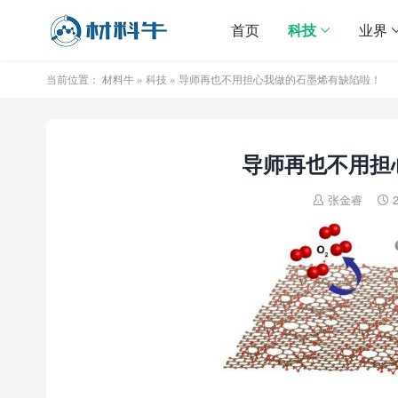
首页
科技
业界
当前位置：
材料牛
»
科技
» 导师再也不用担心我做的石墨烯有缺陷啦！
导师再也不用担
张金睿
2

