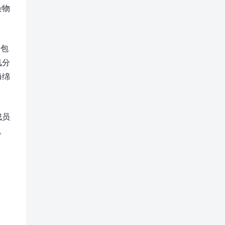
染物
烯包
氧分
海绵
成员
。