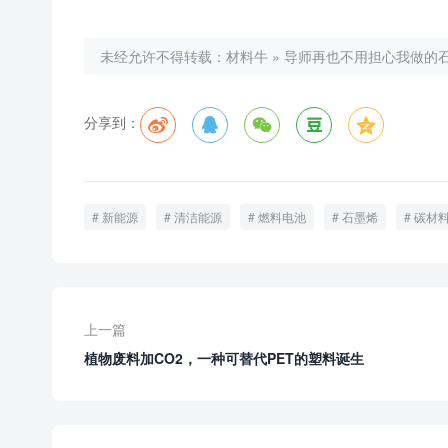
未经允许不得转载：
材料牛
»
导师再也不用担心我做的
分享到：





新能源
清洁能源
燃料电池
石墨烯
碳材
上一篇
植物废料加CO2，一种可替代PET的塑料诞生