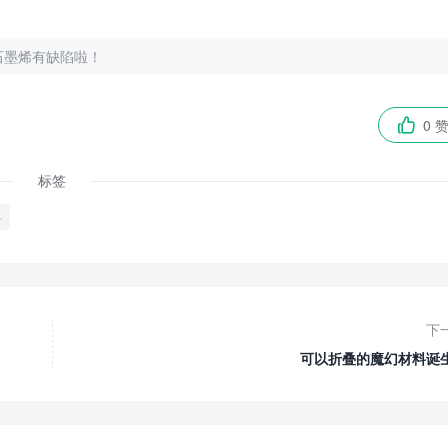
石墨烯有缺陷啦！
0 

标签
料
下
可以折叠的魔幻材料诞