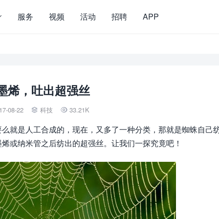
服务
视频
活动
招聘
APP
墨烯，吐出超强丝
17-08-22
科技
33.21K


要么就是人工合成的，现在，又多了一种分类，那就是蜘蛛自己
墨烯或纳米管之后纺出的超强丝。让我们一探究竟吧！