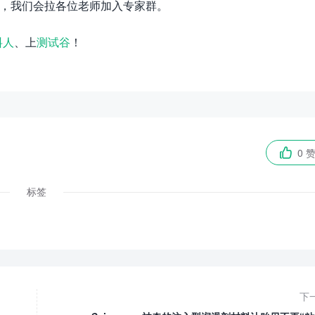
，吴玫，我们会拉各位老师加入专家群。
料人
、上
测试谷
！
0 

标签
下