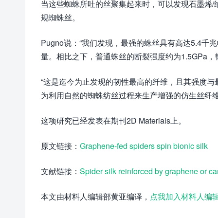
当这些蜘蛛所吐的丝聚集起来时，可以发现石墨烯/
规蜘蛛丝。
Pugno说：“我们发现，最强的蛛丝具有高达5.4千兆帕
量。相比之下，普通蛛丝的断裂强度约为1.5GPa，韧性模
“这是迄今为止发现的韧性最高的纤维，且其强度与
为利用自然的蜘蛛纺丝过程来生产增强的仿生丝纤维
这项研究已经发表在期刊2D Materials上。
原文链接：
Graphene-fed spiders spin bionic silk
文献链接：
Spider silk reinforced by graphene or c
本文由材料人编辑部黄亚编译，
点我加入材料人编