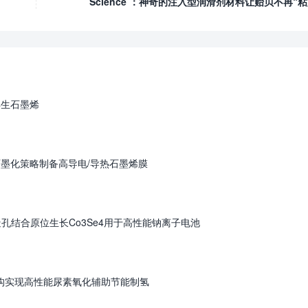
Science ：神奇的注入型润滑剂材料让贻贝不再“粘
再生石墨烯
石墨化策略制备高导电/导热石墨烯膜
孔结合原位生长Co3Se4用于高性能钠离子电池
结构实现高性能尿素氧化辅助节能制氢