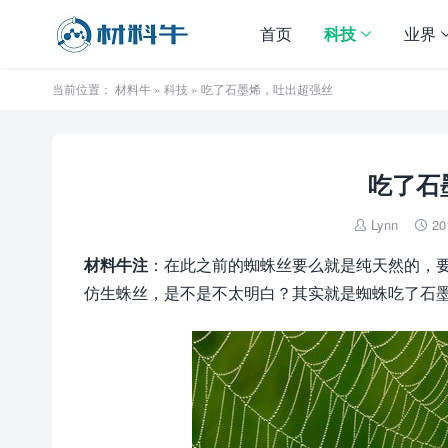
首页
科技
业界
当前位置：
材料牛
»
科技
» 吃了石墨烯，吐出超强丝
吃了石
Lynn
20


材料牛注
：在此之前的蜘蛛丝要么就是纯天然的，
仿生蛛丝，是不是不太明白？其实就是蜘蛛吃了石