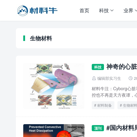
首页
科技
业界
生物材料
神奇的心脏
科技
编辑部实习生
2


材料牛注：Cyborg
控也不再是天方夜谭，心
材料制备
生物材
#国内材料
顶刊