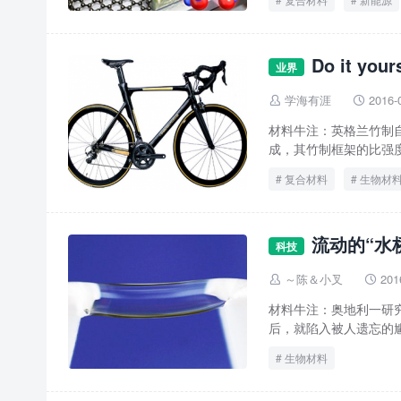
Do it y
业界
学海有涯
2016-


材料牛注：英格兰竹制
成，其竹制框架的比强度
复合材料
生物材
流动的“水
科技
～陈＆小叉
201


材料牛注：奥地利一研究
后，就陷入被人遗忘的尴
生物材料