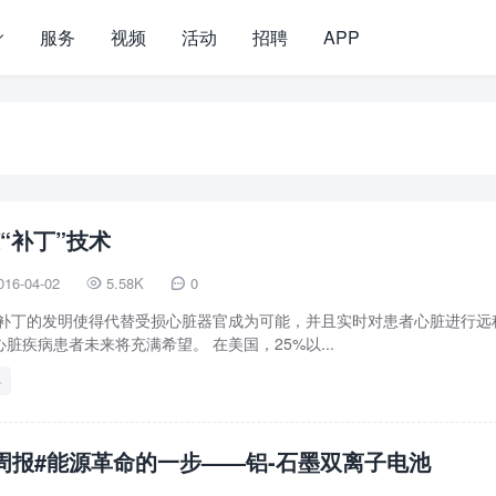
服务
视频
活动
招聘
APP
“补丁”技术
016-04-02
5.58K
0


心脏补丁的发明使得代替受损心脏器官成为可能，并且实时对患者心脏进行远
脏疾病患者未来将充满希望。 在美国，25%以...
料
周报#能源革命的一步——铝-石墨双离子电池