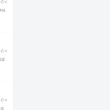
0

其中比
0

迟迟
0

生活