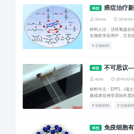
癌症治疗新
科技
Simon
2016-03


材料人注：活性氧簇在
生物医学应用中，它在细
生物材料
不可思议—
科技
echo
2016-03-0


材料牛注：EPFL（
曲或者拉伸至原始长度的
智能材料
生物材
免疫细胞有
科技