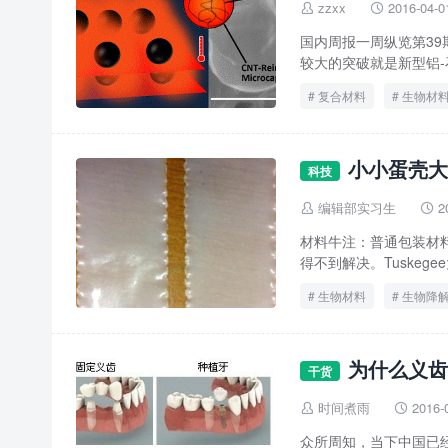
zzxx
2016-04-0


国内周报一周纵览第39期
较大的突破就是新型铝-
复合材料
生物材
小小蛋壳大
科技
编辑部实习生
2


材料牛注：普通包装材
得不到解决。Tuskege
生物材料
生物降
为什么义齿
干货
时间煮雨
2016-


众所周知，当下中国已