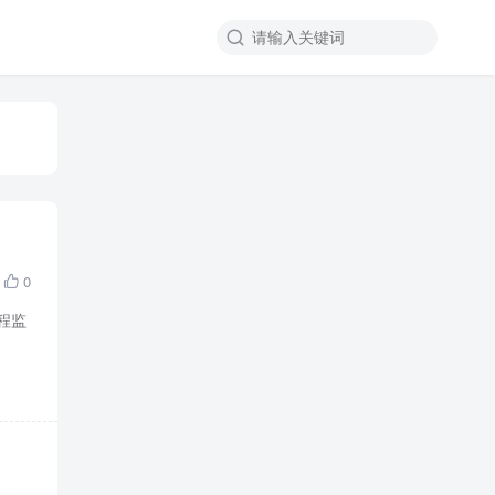

0

程监