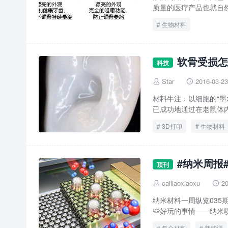
质量的医疗产品也就自然
生物材料
软骨受损怎
科技
Star
2016-03-23


材料牛注：以细胞的“墨
已成功地通过在老鼠体内
3D打印
生物材料
#纳米周报
顶刊
cailiaoxiaoxu
20


纳米材料一周纵览035期 
些好玩的事情——纳米喷
复合材料
新能源