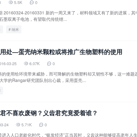
1
5.5K
0


 20160324-20160331 新的一周又来了，材料领域又有了新的进展，
石墨双离子电池，有望取代传统锂...
料
纳米
用处—蛋壳纳米颗粒或将推广生物塑料的使用
016-03-25
6.07K
0


料的使用给环境带来威胁，而可降解的生物塑料却又韧性不够，这一难题
e大学的Rangar研究团队别出心裁，采用蛋壳...
解
君不喜欢废钢？义齿君究竟爱着谁？
03-24
5.71K
0


经进入人口老龄化时代，“银发经济”正当其时，义齿这种能够提高老年人