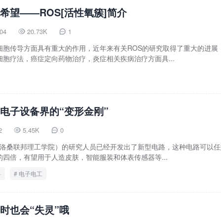
希望——ROS[活性氧簇]简介
-04
20.73K
1


细胞传导方面具有重大的作用，近年来有关ROS的研究取得了重大的进展
胞疗法，癌症定向药物治疗，炎症相关疾病治疗方面具...
电子设备界的“变形金刚”
2
5.45K
0


瑞士洛桑联邦理工学院）的研究人员已经开发出了新型电路，这种电路可以任
四倍，有望用于人造皮肤，智能服装和体表传感器等...
料
电子电工
时也会“失灵”哦