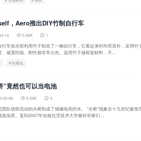
ourself，Aero推出DIY竹制自行车
03-14
5.66K
1


自行车俱乐部利用竹子制造了一辆自行车，它看起来时尚而质朴，采用竹
、减震性能、刚性都非常出色。选用竹子做框架材料，不...
料
轻量化
桥”竟然也可以当电池
6-03-09
5.59K
0


团队借助流动的水桥制成了储藏电荷的水。 “水桥”现象在十九世纪被发
尬场景。直到2007年在格拉茨技术大学被科学家们...