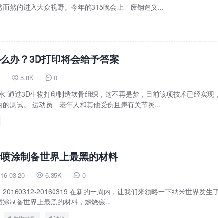
而然的进入大众视野。今年的315晚会上，废钢造义...
么办？3D打印将会给予答案
5.8K
0


水”通过3D生物打印制造软骨组织，这不再是梦，目前该项技术已经实现
的测试。 运动员、老年人和其他受伤且患有关节炎...
#喷涂制备世界上最黑的材料
16-03-20
6.35K
0


20160312-20160319 在新的一周内，让我们来领略一下纳米世界发生
涂制备世界上最黑的材料，燃烧碳...
生物材料
纳米