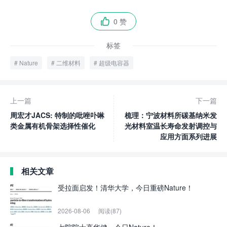
0 赞

标签
Nature
二维材料
超级电容器
上一篇
下一篇
周宏才JACS: 特制的吡唑卟啉
梳理：宁波材料所碳基纳米发
类金属有机骨架选择性催化
光材料室温长寿命发射调控与
应用方面系列进展
相关文章
受拉面启发！清华大学，今日重磅Nature！
2026-08-06
阅读(87)
七院院士高华健，今日Nature！