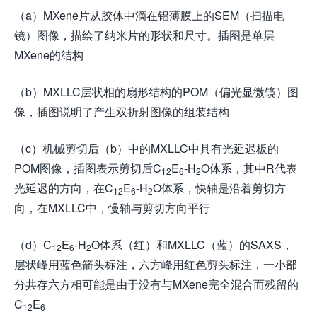
（a）MXene片从胶体中滴在铝薄膜上的SEM（扫描电
镜）图像，描绘了纳米片的形状和尺寸。插图是单层
MXene的结构
（b）MXLLC层状相的扇形结构的POM（偏光显微镜）图
像，插图说明了产生双折射图像的组装结构
（c）机械剪切后（b）中的MXLLC中具有光延迟板的
POM图像，插图表示剪切后C
E
-H
O体系，其中R代表
12
6
2
光延迟的方向，在C
E
-H
O体系，快轴是沿着剪切方
12
6
2
向，在MXLLC中，慢轴与剪切方向平行
（d）C
E
-H
O体系（红）和MXLLC（蓝）的SAXS，
12
6
2
层状峰用蓝色箭头标注，六方峰用红色剪头标注，一小部
分共存六方相可能是由于没有与MXene完全混合而残留的
C
E
12
6