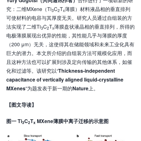
Yury Gogotsi（共同通讯作者）
合作进行了一项崭新的研
究：二维MXene（Ti
C
T
薄膜）材料液晶相的垂直排列
3
2
x
可使材料的电容与其厚度无关。研究人员通过自组装的方
法实现了二维Ti
C
T
薄膜盘状液晶相的垂直排列，所得的
3
2
x
电极薄膜展现出优异的性能，其性能几乎与薄膜的厚度
（200 μm）无关，这使得其在储能领域和未来工业化具有
巨大的潜力。本文所介绍的自组装方法可规模化应用，而
且这种方法也可以扩展到涉及定向传输的其他体系，如催
化和过滤等。该研究以“
Thickness-independent
capacitance of vertically aligned liquid-crystalline
MXenes
”为题发表于新一期的
Nature
上。
【图文导读】
图一 Ti
C
T
MXene薄膜中离子迁移的示意图
3
2
x