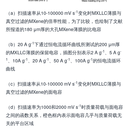
-1
（a）扫描速率从10-100000 mV s
变化时MXLLC薄膜与
真空过滤的MXene的倍率性能，为了比较，也绘制了文献
所报道的180 μm厚的大孔MXene薄膜的比电容
-1
（b）20 A g
下通过恒电流循环曲线所测试的200 μm厚
-1
-
的MXLLC薄膜的保留电容，插图分别表示2 A g
、5 A g
1
-1
-1
-1
-1
、10A g
、20 A g
、50 A g
、100A g
的恒电流循环
曲线
-1
（c）扫描速率从10-100000 mV s
变化时MXLLC薄膜与
真空过滤的MXene的面电容
-1
（d）扫描速率为1000和2000 mV s
时质量荷载与面电容
之间的函数关系，橙色框内表示面电容几乎与质量荷载无
关的平台区域