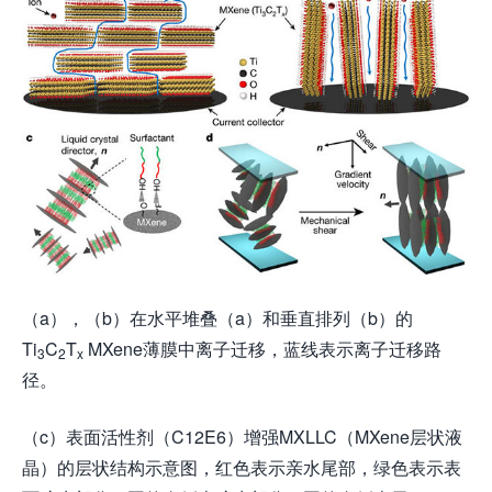
（a），（b）在水平堆叠（a）和垂直排列（b）的
Ti
C
T
MXene薄膜中离子迁移，蓝线表示离子迁移路
3
2
x
径。
（c）表面活性剂（C12E6）增强MXLLC（MXene层状液
晶）的层状结构示意图，红色表示亲水尾部，绿色表示表