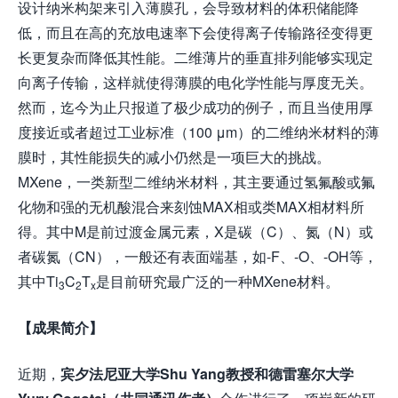
设计纳米构架来引入薄膜孔，会导致材料的体积储能降
低，而且在高的充放电速率下会使得离子传输路径变得更
长更复杂而降低其性能。二维薄片的垂直排列能够实现定
向离子传输，这样就使得薄膜的电化学性能与厚度无关。
然而，迄今为止只报道了极少成功的例子，而且当使用厚
度接近或者超过工业标准（100 μm）的二维纳米材料的薄
膜时，其性能损失的减小仍然是一项巨大的挑战。
MXene，一类新型二维纳米材料，其主要通过氢氟酸或氟
化物和强的无机酸混合来刻蚀MAX相或类MAX相材料所
得。其中M是前过渡金属元素，X是碳（C）、氮（N）或
者碳氮（CN），一般还有表面端基，如-F、-O、-OH等，
其中Ti
C
T
是目前研究最广泛的一种MXene材料。
3
2
x
【成果简介】
近期，
宾夕法尼亚大学Shu Yang教授和德雷塞尔大学