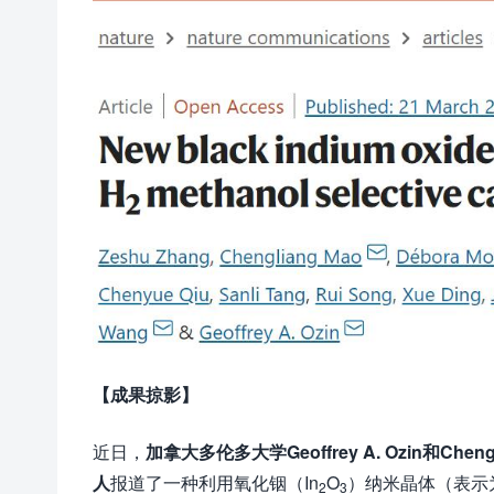
【成果掠影】
近日，
加拿大多伦多大学Geoffrey A. Ozin和
人
报道了一种利用氧化铟（In
O
）纳米晶体（表示为
2
3