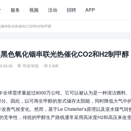
服务
视频
活动
招聘
APP
色氧化铟串联光热催化CO2和H2制甲醇
：新型黑色氧化铟串联光热催化CO2和H2制甲醇
2-03-30
导读
/
科技
5.92K


19年全球需求量超过8000万公吨。它可以被认为是一种清洁燃料、
部分。因此，以可再生甲醇的形式储存太阳能，同时降低大气中
气候变化。然而，基于Le Chatelier’s原理以及逆水煤气转
S）反应和甲醇合成的竞争性，传统的甲醇生产路线通常采用高浓度H2和高压来改