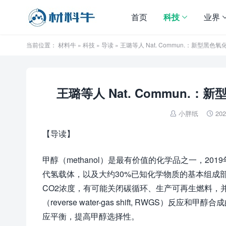
首页
科技
业界
当前位置：
材料牛
»
科技
»
导读
» 王璐等人 Nat. Commun.：新型黑
王璐等人 Nat. Commun.
小胖纸
202


【导读】
甲醇（methanol）是最有价值的化学品之一，20
代氢载体，以及大约30%已知化学物质的基本组成
CO2浓度，有可能关闭碳循环、生产可再生燃料，并改善
（reverse water-gas shift, RWG
应平衡，提高甲醇选择性。