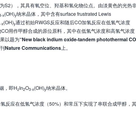
为S2），其具有氧空位、羟基和氢化物位点。由淡黄色的光热
(OH)
纳米晶体，其中含有surface frustrated Lewis
3-x
y
(OH)
通过初始RWGS反应和随后CO加氢反应在低氢气浓度
-x
y
物CO用作甲醇合成的原位原料，其中在低氢气浓度和高氢气浓度
成果以题为
“New black indium oxide-tandem photothermal CO
刊
Nature Communications
上。
。
铟，即H
In
O
(OH)
纳米晶体。
z
2
3-x
y
加氢反应在低氢气浓度（50%）和常压下实现了串联合成甲醇，