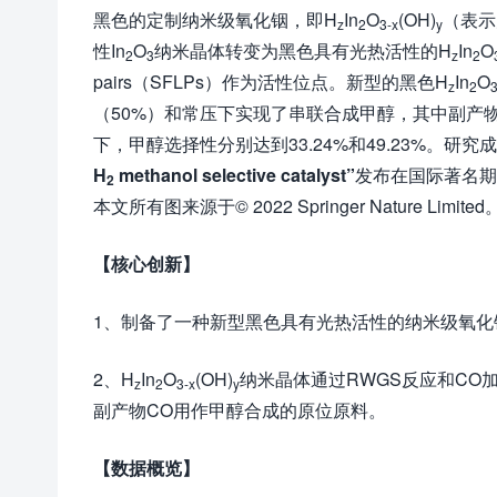
黑色的定制纳米级氧化铟，即H
In
O
(OH)
（表示
z
2
3-x
y
性In
O
纳米晶体转变为黑色具有光热活性的H
In
O
2
3
z
2
pairs（SFLPs）作为活性位点。新型的黑色H
In
O
z
2
3
（50%）和常压下实现了串联合成甲醇，其中副产
下，甲醇选择性分别达到33.24%和49.23%。研究
H
methanol selective catalyst”
发布在国际著名期
2
本文所有图来源于© 2022 Springer Nature Limited
【核心创新】
1、制备了一种新型黑色具有光热活性的纳米级氧化
2、H
In
O
(OH)
纳米晶体通过RWGS反应和CO
z
2
3-x
y
副产物CO用作甲醇合成的原位原料。
【数据概览】