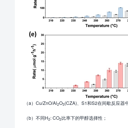
（a）Cu/ZnO/Al
O
(CZA)、S1和S2在间歇反应
2
3
（b）不同H
: CO
比率下的甲醇选择性；
2
2