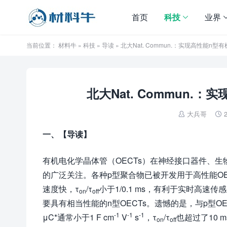
首页
科技
业界
当前位置：
材料牛
»
科技
»
导读
» 北大Nat. Commun.：实现高性能n
北大Nat. Commun
大兵哥
2


一、【导读】
有机电化学晶体管（OECTs）在神经接口器件、
的广泛关注。各种p型聚合物已被开发用于高性能OECT
速度快，τ
/τ
小于1/0.1 ms，有利于实时高
on
off
要具有相当性能的n型OECTs。遗憾的是，与p型O
-1
-1
-1
μC*通常小于1 F cm
V
s
，τ
/τ
也超过了10 m
on
off