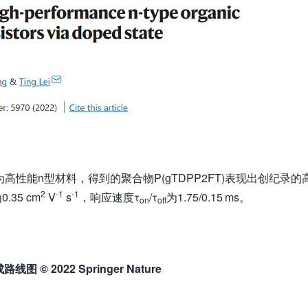
高性能n型材料，得到的聚合物P(gTDPP2FT)表现出创纪录的
2
-1
-1
.35 cm
V
s
，响应速度τ
/τ
为1.75/0.15 ms。
on
off
成路线图
© 2022 Springer Nature