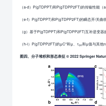
（a-d）P(gTDPPT)和P(gTDPP2FT)的传输性能
（e-f）P(gTDPPT)和P(gTDPP2FT)的瞬态开/关曲
（g）基于P(gTDPPT)和P(gTDPP2FT)互补
（h-i）P(gTDPP2FT)的μC*和μ、τ
和μ值与其他n
on
图四、
分子堆积和形态表征
© 2022 Springer Natu