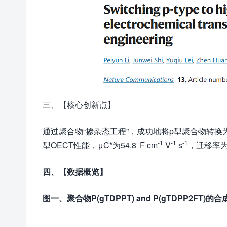
三、【核心创新点】
通过聚合物“掺杂态工程”，成功地将p型聚合物转换为
-1
-1
-1
型OECT性能，μC*为54.8 F cm
V
s
，迁移率为0
四、【数据概览】
图一、聚合物
P(gTDPPT) and P(gTDPP2FT)
的合