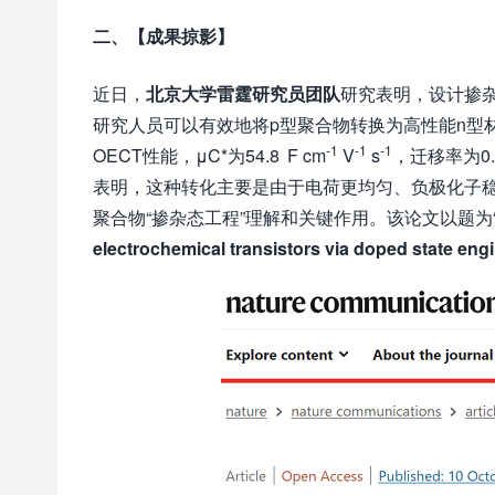
二、【成果掠影】
近日，
北京大学雷霆研究员团队
研究表明，设计掺杂
研究人员可以有效地将p型聚合物转换为高性能n型材料
-1
-1
-1
OECT性能，μC*为54.8 F cm
V
s
，迁移率为0.3
表明，这种转化主要是由于电荷更均匀、负极化子
聚合物“掺杂态工程”理解和关键作用。该论文以题为
electrochemical transistors via doped state eng