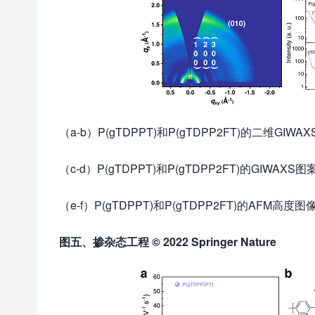
（a-b）P(gTDPPT)和P(gTDPP2FT)的二维GIWA
（c-d）P(gTDPPT)和P(gTDPP2FT)的GIWA
（e-f）P(gTDPPT)和P(gTDPP2FT)的AFM高度图
图五、掺杂态工程
© 2022 Springer Nature