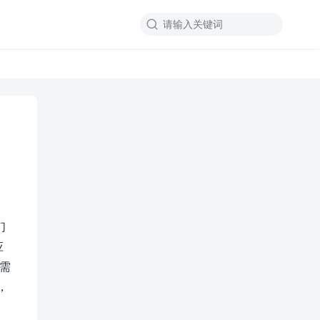

们
应
，需
，