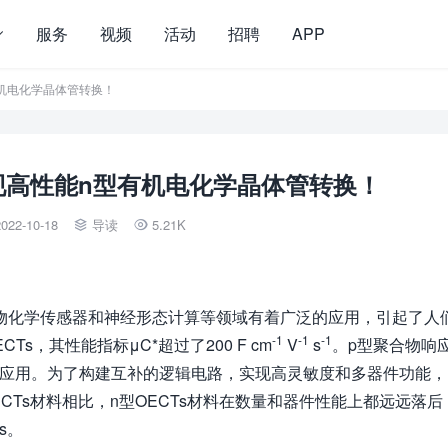
服务
视频
活动
招聘
APP
型有机电化学晶体管转换！
.：实现高性能n型有机电化学晶体管转换！
022-10-18
导读
5.21K


生物化学传感器和神经形态计算等领域有着广泛的应用，引起了人
-1
-1
-1
s，其性能指标μC*超过了200 F cm
V
s
。p型聚合物响
速传感应用。为了构建互补的逻辑电路，实现高灵敏度和多器件功能
ECTs材料相比，n型OECTs材料在数量和器件性能上都远远落后
s。