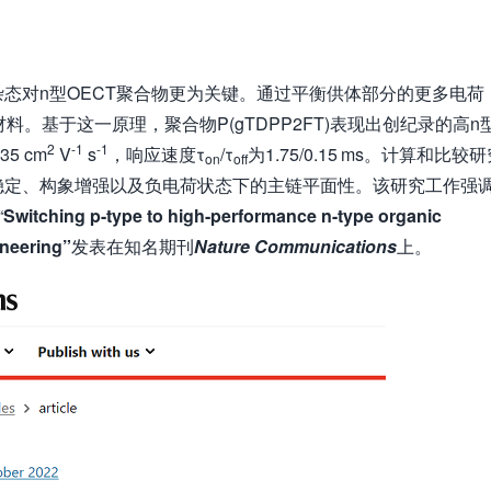
态对n型OECT聚合物更为关键。通过平衡供体部分的更多电荷
。基于这一原理，聚合物P(gTDPP2FT)表现出创纪录的高n
2
-1
-1
5 cm
V
s
，响应速度τ
/τ
为1.75/0.15 ms。计算和比较
on
off
稳定、构象增强以及负电荷状态下的主链平面性。该研究工作强
“
Switching p-type to high-performance n-type organic
ineering”
发表在知名期刊
Nature Communications
上。