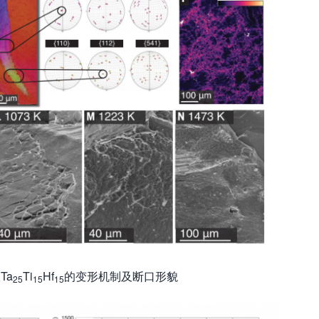
Ta
Ti
Hf
的变形机制及断口形貌
5
25
15
15