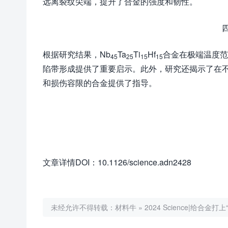
远离裂纹尖端，提升了合金的强度和韧性。
根据研究结果，Nb
Ta
Ti
Hf
合金在极端温度范
45
25
15
15
陷带形成提供了重要启示。此外，研究还揭示了在
和损伤容限的合金提供了指导。
文章详情DOI：10.1126/science.adn2428
未经允许不得转载：
材料牛
»
2024 Science|给合金打