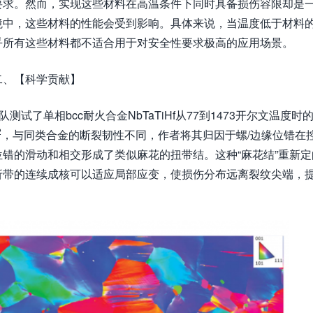
要求。然而，实现这些材料在高温条件下同时具备损伤容限却是
境中，这些材料的性能会受到影响。具体来说，当温度低于材料
乎所有这些材料都不适合用于对安全性要求极高的应用场景。
二、【科学贡献】
e团队测试了单相bcc耐火合金NbTaTiHf从77到1473开尔文温度时
2
，与同类合金的断裂韧性不同，作者将其归因于螺/边缘位错在
错的滑动和相交形成了类似麻花的扭带结。这种“麻花结”重新定
折带的连续成核可以适应局部应变，使损伤分布远离裂纹尖端，