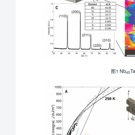
图1 Nb
T
45