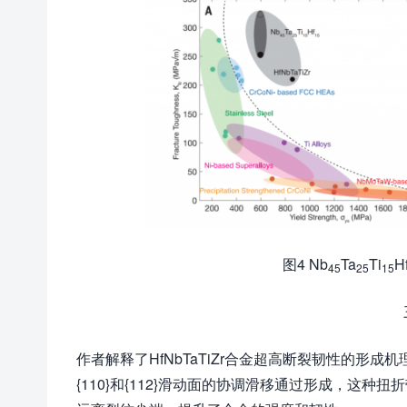
图4 Nb
Ta
Ti
H
45
25
15
作者解释了HfNbTaTiZr合金超高断裂韧性的形
{110}和{112}滑动面的协调滑移通过形成，这