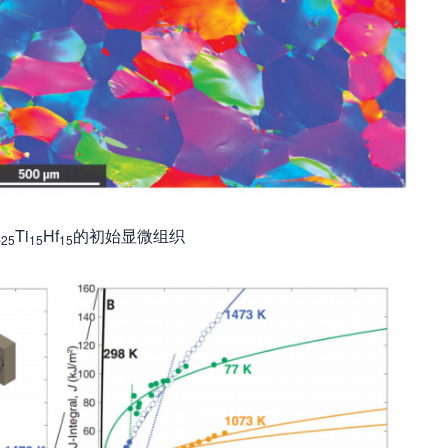
a
Ti
Hf
的初始显微组织
25
15
15